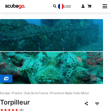
USD
© TIKI DIVE / SAS SEA PROJECT, 83240 CAVALAIRE SUR MER
Europe
France
Sud de la France
Provence Alpes Cote d’Azur
Torpilleur
★★★★★
(8)