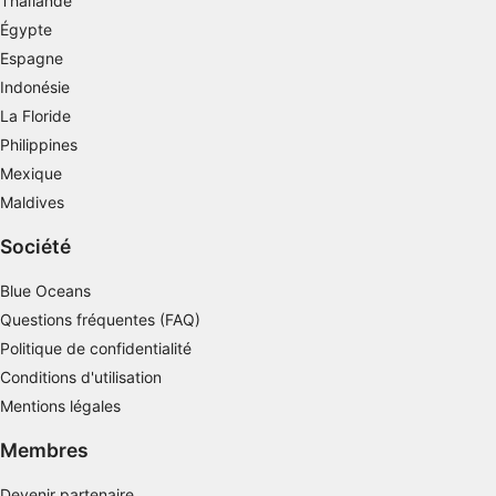
Thaïlande
Voir la liste des partenaires (1 IAB Vendors)
Égypte
Nous utilisons vos données aux fins suivantes :
Espagne
Objectifs de traitement de l'IAB :
Indonésie
Stocker et/ou accéder à des informations sur
La Floride
un appareil
Philippines
Utiliser des données limitées pour
Mexique
sélectionner la publicité
Maldives
Créer des profils pour la publicité
Société
personnalisée
Blue Oceans
Utiliser des profils pour sélectionner des
Questions fréquentes (FAQ)
publicités personnalisées
Politique de confidentialité
Créer des profils de contenus personnalisés
Conditions d'utilisation
Mentions légales
Utiliser des profils pour sélectionner des
contenus personnalisés
Membres
Mesurer la performance des publicités
Devenir partenaire