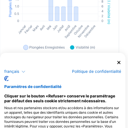
français
Politique de confidentialité
Centres de plongée desservant ce site
de plongée
Paramètres de confidentialité
Cliquer sur le bouton «Refuser» conserve le paramétrage
par défaut des seuls cookie strictement nécessaires.
TIKI DIVE
Nous et nos partenaires stockons et/ou accédons à des informations sur
Q04 Quai Patrice Martin, 83240
un appareil, telles que des identifiants uniques dans cookie et autres
CAVALAIRE SUR MER, France
stockages du navigateur pour traiter les données personnelles. Certains
fournisseurs peuvent traiter vos données personnelles sur la base d'un
intérêt légitime. Pour vous y opposer, ouvrez les «Paramètres». Vous