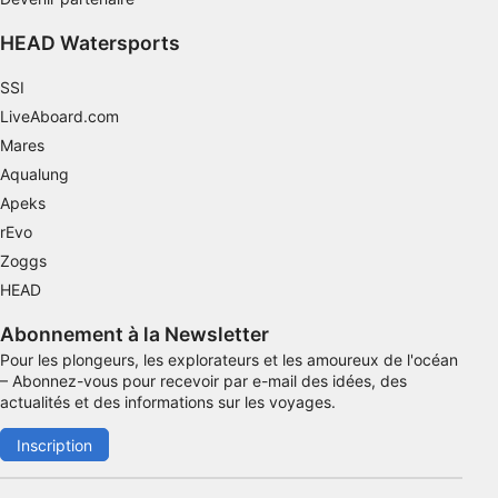
Mesurer la performance des contenus
HEAD Watersports
Comprendre les publics par le biais de
SSI
statistiques ou de combinaisons de données
provenant de différentes sources
LiveAboard.com
Mares
Développer et améliorer les services
Aqualung
Utiliser des données limitées pour
Apeks
sélectionner le contenu
rEvo
Caractéristiques spéciales de l'IAB :
Zoggs
Utiliser des données de géolocalisation
HEAD
précises
Abonnement à la Newsletter
Identifier les appareils à partir des
Pour les plongeurs, les explorateurs et les amoureux de l'océan
informations demandées explicitement
– Abonnez-vous pour recevoir par e-mail des idées, des
actualités et des informations sur les voyages.
Finalités de traitement non liées à l'IAB :
Nécessaire
Inscription
Performance