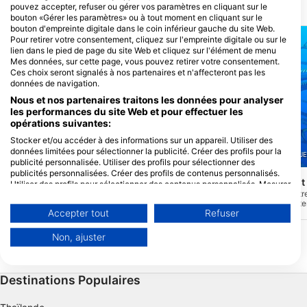
pouvez accepter, refuser ou gérer vos paramètres en cliquant sur le
SITES DE PLONGÉE À PROXIMITÉ
bouton «Gérer les paramètres» ou à tout moment en cliquant sur le
bouton d'empreinte digitale dans le coin inférieur gauche du site Web.
Pour retirer votre consentement, cliquez sur l'empreinte digitale ou sur le
lien dans le pied de page du site Web et cliquez sur l'élément de menu
Mes données, sur cette page, vous pouvez retirer votre consentement.
Ces choix seront signalés à nos partenaires et n'affecteront pas les
données de navigation.
Nous et nos partenaires traitons les données pour analyser
les performances du site Web et pour effectuer les
opérations suivantes:
Mares
Stocker et/ou accéder à des informations sur un appareil. Utiliser des
données limitées pour sélectionner la publicité. Créer des profils pour la
TIKI DIVE / SAS SEA PROJ
le sec de la Gabinière
(★4.4)
publicité personnalisée. Utiliser des profils pour sélectionner des
Le sec de la Gabinière, situé dans le parc
publicités personnalisées. Créer des profils de contenus personnalisés.
national de Port-Cros, est un site de
La Gabinière Ouest
Utiliser des profils pour sélectionner des contenus personnalisés. Mesurer
plongée réputé pour sa richesse marine
La plongée alterne entr
la performance des publicités. Mesurer la performance des contenus.
exceptionnelle et ces rencontres
éboulis rocheux et se t
Comprendre les publics par le biais de statistiques ou de combinaisons de
spectaculaires.Le courant est parfois
Accepter tout
Refuser
de magnifiques crêtes a
données provenant de différentes sources. Développer et améliorer les
fort.
m. Abritée du vent d'est
services. Utiliser des données limitées pour sélectionner le contenu.
possibilité de s'amarrer
Non, ajuster
Vous trouverez de plus amples informations sur l'utilisation des données
par Google ici : https://business.safety.google/privacy/
Les données peuvent être partagées en dehors de l'Union européenne et
envoyées aux États-Unis.
Destinations Populaires
Votre consentement et la politique cookie s'appliquent uniquement à ce
site Web/application.