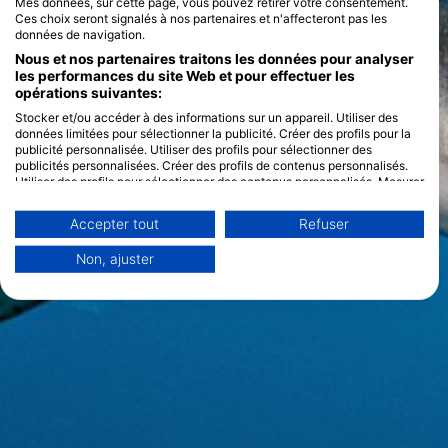
Mes données, sur cette page, vous pouvez retirer votre consentement.
Ces choix seront signalés à nos partenaires et n'affecteront pas les
données de navigation.
Nous et nos partenaires traitons les données pour analyser
les performances du site Web et pour effectuer les
opérations suivantes:
Stocker et/ou accéder à des informations sur un appareil. Utiliser des
données limitées pour sélectionner la publicité. Créer des profils pour la
publicité personnalisée. Utiliser des profils pour sélectionner des
publicités personnalisées. Créer des profils de contenus personnalisés.
Utiliser des profils pour sélectionner des contenus personnalisés. Mesurer
la performance des publicités. Mesurer la performance des contenus.
Comprendre les publics par le biais de statistiques ou de combinaisons de
Accepter tout
Refuser
données provenant de différentes sources. Développer et améliorer les
services. Utiliser des données limitées pour sélectionner le contenu.
Non, ajuster
Vous trouverez de plus amples informations sur l'utilisation des données
par Google ici : https://business.safety.google/privacy/
Les données peuvent être partagées en dehors de l'Union européenne et
envoyées aux États-Unis.
Votre consentement et la politique cookie s'appliquent uniquement à ce
site Web/application.
Voir la liste des partenaires (1 IAB Vendors)
Nous utilisons vos données aux fins suivantes :
Objectifs de traitement de l'IAB :