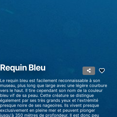
Stocker et/ou accéder à des informations sur
un appareil
Utiliser des données limitées pour
sélectionner la publicité
Créer des profils pour la publicité
personnalisée
Utiliser des profils pour sélectionner des
publicités personnalisées
Créer des profils de contenus personnalisés
Requin Bleu
Utiliser des profils pour sélectionner des
contenus personnalisés
Le requin bleu est facilement reconnaissable à son
museau, plus long que large avec une légère courbure
Mesurer la performance des publicités
vers le haut. Il tire cependant son nom de la couleur
bleu vif de sa peau. Cette créature se distingue
également par ses très grands yeux et l'extrémité
Mesurer la performance des contenus
presque noire de ses nageoires. Ils vivent presque
exclusivement en pleine mer et peuvent plonger
Comprendre les publics par le biais de
jusqu'à 350 mètres de profondeur. Il est donc peu
statistiques ou de combinaisons de données