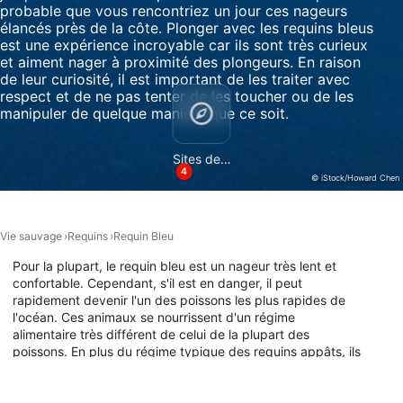
provenant de différentes sources
probable que vous rencontriez un jour ces nageurs
élancés près de la côte. Plonger avec les requins bleus
est une expérience incroyable car ils sont très curieux
Développer et améliorer les services
et aiment nager à proximité des plongeurs. En raison
de leur curiosité, il est important de les traiter avec
Utiliser des données limitées pour
respect et de ne pas tenter de les toucher ou de les
sélectionner le contenu
manipuler de quelque manière que ce soit.
Caractéristiques spéciales de l'IAB :
Utiliser des données de géolocalisation
Sites de plongée
précises
4
© iStock/Howard Chen
Identifier les appareils à partir des
informations demandées explicitement
Vie sauvage
Requins
Requin Bleu
Finalités de traitement non liées à l'IAB :
Pour la plupart, le requin bleu est un nageur très lent et
Nécessaire
confortable. Cependant, s'il est en danger, il peut
rapidement devenir l'un des poissons les plus rapides de
l'océan. Ces animaux se nourrissent d'un régime
Performance
alimentaire très différent de celui de la plupart des
poissons. En plus du régime typique des requins appâts, ils
Fonctionnel
se nourrissent également de pieuvres, de petits requins et
de poissons qui s'échappent des opérations de pêche. À
La publicité
cause de ces derniers, ils sont souvent victimes de prises