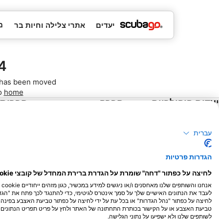
מ
יעדים
אתרי צלילה וחיות בר
found
r has been moved.
to
home
יעדים פופולריים
חברה
חברות
תאילנד
Blue Oceans
הפוך לשו
עברית
מצרים
שאלות נפוצות (שאלות
נפוצות)
ספרד
הגדרות פרטיות
מדיניות הפרטיות
אינדונזית
לחיצה על כפתור "דחה" שומרת על הגדרת ברירת המחדל של קובצי cookie נחוצים בלבד.
תנאי שימוש
פלורידה
אנ
מידע משפטי
הפיליפינים
לעבד את הנתונים האישיים שלך על סמך אינטרס לגיטימי, כדי להתנגד לכך פתח את "הגדר
לחיצה על כפתור "נהל הגדרות" או בכל עת על ידי לחיצה על כפתור טביעת האצבע בפי
מקסיקו
טביעת האצבע או על הקישור בכותרת התחתונה של האתר ולחץ על פריט תפריט הנתונים ש
לשותפים שלנו ולא ישפיעו על נתוני הגלישה.