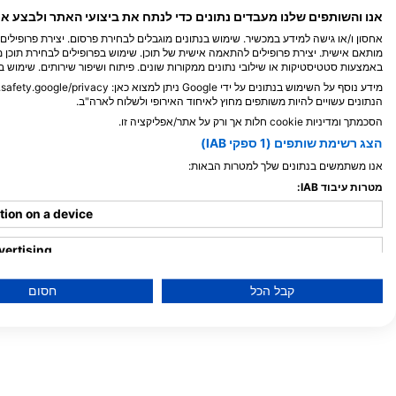
האיים המלדיביים
אנו והשותפים שלנו מעבדים נתונים כדי לנתח את ביצועי האתר ולבצע א
אחסון ו/או גישה למידע במכשיר. שימוש בנתונים מוגבלים לבחירת פרסום. יצירת פרופילי
מותאם אישית. יצירת פרופילים להתאמה אישית של תוכן. שימוש בפרופילים לבחירת תוכן מ
באמצעות סטטיסטיקות או שילובי נתונים ממקורות שונים. פיתוח ושיפור שירותים. שימוש ב
מידע נוסף על השימוש בנתונים על ידי Google ניתן למצוא כאן: https://business.safety.google/privacy/.
הנתונים עשויים להיות משותפים מחוץ לאיחוד האירופי ולשלוח לארה"ב.
הסכמתך ומדיניות cookie חלות אך ורק על אתר/אפליקציה זו.
הצג רשימת שותפים (1 ספקי IAB)
אנו משתמשים בנתונים שלך למטרות הבאות:
מטרות עיבוד IAB:
tion on a device
vertising
ised advertising
קבל הכל
חסום
nalised advertising
se content
nalised content