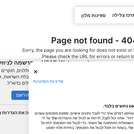
רכז צלילה
ספינות מלון
404 - Page not 
Sorry, the page you are looking for does not exist o
.
Please check the URL for errors or return 
HEAD Watersports
הרשמה לניוז
לצוללנים, חוקרים וא
תף
SSI
לקבלת השראות, חד
מדיניות הפרטיות
טיולים בדוא"ל.
LiveAboard.com
Mares
הירשם
Aqualung
Apeks
שנה את הגדרות ה
חנו והשותפים שלנו מאחסנים ו/או ניגשים למידע במכשיר, כגון מזהים ייחודיים cookie ואחסון דפדפן אחר כדי לעבד נתונים אישיים. ספקים מסוימים עשויים
rEvo
ות". אתה יכול לקבל, לדחות או לנהל את ההגדרות שלך על ידי
נה השמאלית התחתונה של האתר. כדי לבטל את הסכמתך לחץ על
Zoggs
לי, בעמוד זה תוכל לבטל את הסכמתך. בחירות אלה יסומנו