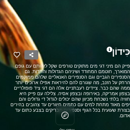
Measure advertising performance
Measure content performance
Understand audiences through statistics or
combinations of data from different sources
Develop and improve services
כִּידוֹן
Use limited data to select content
פייק הם מיני דגי מים מתוקים טורפים שקל לזהותם עם גופם
תכונות מיוחדות של IAB:
המוארך, חוטמם המחודד ושיניהם הגדולות והחדות. גם
הסנפירים הגביים וגם הסנפירים האנאליים שלהם ממוקמים
Use precise geolocation data
הרחק על הזנב, מה שגורם להם להיראות אפילו ארוכים יותר
ממה שהם כבר. ציידים רעבתניים אלה הם דגי ציד פופולריים
Identify devices based on information
בצפון אמריקה, באירופה ובצפון אסיה. צלילה עם פייק היא
actively requested
חוויה בלתי נשכחת מכיוון שהם יכולים לגדול די גדולים והם
מטרות עיבוד שאינן IAB:
יפים מאוד מתחת למים עם כתמים חיוורים עד צהובים בהירים
בצורת שעועית בכל הגוף וסנפירים מבריקים בצבע כתום עד
חיוני
אדום.
ביצועים
אתרי צלילה