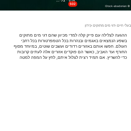
502
פונקציונלי
© iStock-abadonian
שיווק
בעלי חיים
דגי מים מתוקים
כִּידוֹן
ההגעה לצלילה עם פייק קלה למדי מכיוון שהם דגי מים מתוקים
בשפע הנמצאים באגמים ובנהרות בכל הטמפרטורות בכל רחבי
העולם. חפשו אותם באזורים רדודים ועשבים שוטים, במיוחד מסוף
החורף ועד האביב, כאשר הם פוקדים אזורים אלה לעתים קרובות
כדי להשריץ. אם תמיד רצית לצלול איתם, לחץ על המפה למטה
עבור אתרי הצלילה הטובים ביותר כדי לראות אותם ברחבי העולם.
אתרי צלילה עם בעל חיים זה
Sharkys Scuba Supply, K1Y 3A1
Sharkys Scuba Supply, K1Y 3A1
Ottawa
Ottawa