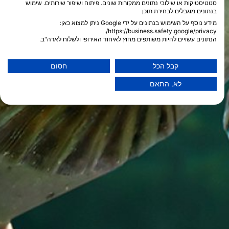
סטטיסטיקות או שילובי נתונים ממקורות שונים. פיתוח ושיפור שירותים. שימוש
בנתונים מוגבלים לבחירת תוכן
מידע נוסף על השימוש בנתונים על ידי Google ניתן למצוא כאן:
https://business.safety.google/privacy/.
הנתונים עשויים להיות משותפים מחוץ לאיחוד האירופי ולשלוח לארה"ב.
הסכמתך ומדיניות cookie חלות אך ורק על אתר/אפליקציה זו.
הצג רשימת שותפים (1 ספקי IAB)
קבל הכל
חסום
אנו משתמשים בנתונים שלך למטרות הבאות:
לא, התאם
מטרות עיבוד IAB:
Store and/or access information on a device
Use limited data to select advertising
Create profiles for personalised advertising
Use profiles to select personalised
advertising
Create profiles to personalise content
Use profiles to select personalised content