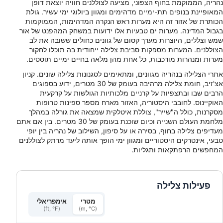
נהריה, הממוקמת בחוף הצפוני, מציעה לצוללנים חוויה יוצאת דופן
המאופיינת בנופים תת-ימיים מדהימים ומגוון ביולוגי ימי עשיר. גולת
הכותרת של אזור זה היא מערות ראש הנקרה המדהימות, הממוקמות
בגבול המדינה. מערות ים טבעיות אלו ידועות במשחק המהפנט של אור
שמש וצללים, היוצרות מערך קסום של גוונים כחולים ששובה את לב
הצוללנים. המערות מספקות סביבת צלילה ייחודית בה תוכלו לחקור
מערות ומנהרות מורכבות, כל אחת מהן מלאה בחיים ימיים תוססים.
אתרי הצלילה בנהריה מגוונים, ומתאימים לסגנונות צלילה שונים. קניון
אצ'זיב, חומת צלילה מרהיבה בעומק של 30 מטרים, ידוע בספוגים
הרבים שבו ובתצפיות על קרניים מלכותיות הגולשות על קרקעית
האוקיינוס. לחובבי היסטוריה, האזור מארח מספר ספינות טרופות
מסקרנות, כולל ה"שייר", צוללת איטלקית שמצאה את גורלה במהלך
מלחמת העולם השנייה וכיום שוכנת בעומק של 30 מטרים. בין אם אתם
מעדיפים צלילה בחוף, בסירה או על סיפון, השילוב של נהריה בין יופי
טבעי, אינטרקים היסטוריים ומגוון ימי הופך אותה ליעד מרתק לצוללנים
המחפשים הרפתקאות ותגליות.
פעילות צלילה
מטרי
אימפריאלי
(ft, °F)
(m, °C)