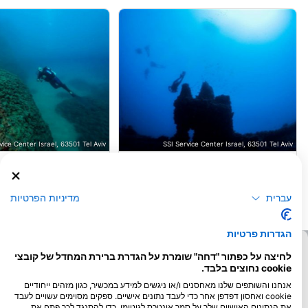
vice Center Israel, 63501 Tel Aviv
SSI Service Center Israel, 63501 Tel Aviv
Scire (Wreck) - צוללת שירה
Acres Canyon - קניוני עכו
(★4.6)
הצוללת שירה היא ספינה איטלקית שהוטבעה
במלחמת העולם השנייה באוג’ 1942 ע“י
(1.6 ק"מ) מחוף אקרס העתיק
הבריטים. היא נחה בעומק 30 מטרים. למרות
עברית
מדיניות הפרטיות
תנאי הים הקשים היא עדיין שלמה וניתן לראות
את הסיפון, הגשר והתרנים.
גומחות קטנות ומערות.
הגדרות פרטיות
לחיצה על כפתור "דחה" שומרת על הגדרת ברירת המחדל של קובצי
cookie נחוצים בלבד.
אנחנו והשותפים שלנו מאחסנים ו/או ניגשים למידע במכשיר, כגון מזהים ייחודיים
cookie ואחסון דפדפן אחר כדי לעבד נתונים אישיים. ספקים מסוימים עשויים לעבד
את הנתונים האישיים שלך על סמך אינטרס לגיטימי, כדי להתנגד לכך פתח את