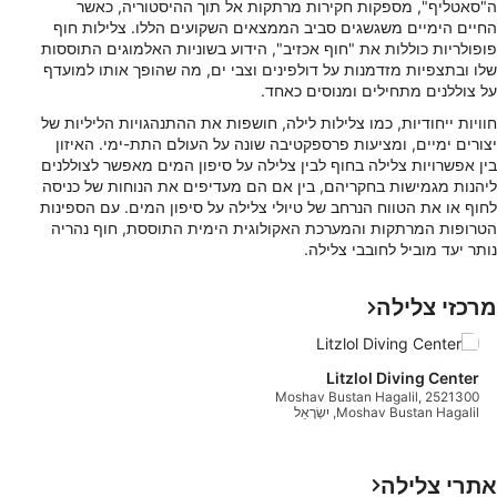
ה"סאטליף", מספקות חקירות מרתקות אל תוך ההיסטוריה, כאשר
החיים הימיים משגשגים סביב הממצאים השקועים הללו. צלילות חוף
פופולריות כוללות את "חוף אכזיב", הידוע בשוניות האלמוגים התוססות
שלו ובתצפיות מזדמנות על דולפינים וצבי ים, מה שהופך אותו למועדף
על צוללנים מתחילים ומנוסים כאחד.
חוויות ייחודיות, כמו צלילות לילה, חושפות את ההתנהגויות הליליות של
יצורים ימיים, ומציעות פרספקטיבה שונה על העולם התת-ימי. האיזון
בין אפשרויות צלילה בחוף לבין צלילה על סיפון המים מאפשר לצוללנים
ליהנות מגמישות בחקריהם, בין אם הם מעדיפים את הנוחות של כניסה
לחוף או את הטווח הנרחב של טיולי צלילה על סיפון המים. עם הספינות
הטרופות המרתקות והמערכת האקולוגית הימית התוססת, חוף נהריה
נותר יעד מוביל לחובבי צלילה.
מרכזי צלילה
Litzlol Diving Center
Moshav Bustan Hagalil, 2521300
Moshav Bustan Hagalil, יִשְׂרָאֵל
אתרי צלילה