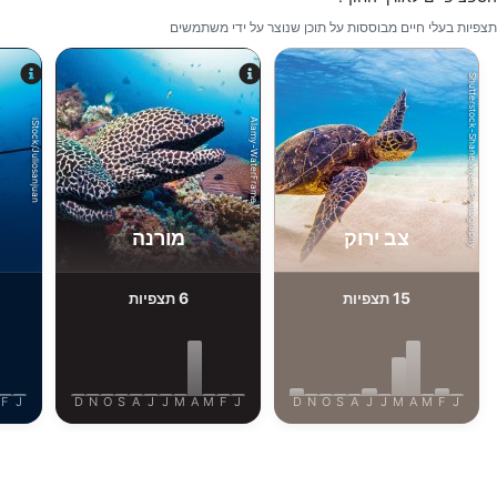
תכונות מיוחדות של IAB:
תצפיות בעלי חיים מבוססות על תוכן שנוצר על ידי משתמשים
Use precise geolocation data
Shutterstock-Shane Myers Photography
Identify devices based on information
actively requested
Alamy-WaterFrame
iStock/Juliosanjuan
מטרות עיבוד שאינן IAB:
חיוני
ביצועים
צב ירוק
מורנה
פונקציונלי
6
15
תצפיות
תצפיות
שיווק
F
J
D
N
O
S
A
J
J
M
A
M
F
J
D
N
O
S
A
J
J
M
A
M
F
J