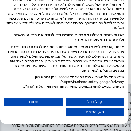
"הגדרות". אתה יכול לקבל, לדחות או לנהל את ההגדרות שלך על ידי לחיצה על
כפתור "נהל הגדרות" או בכל עת על ידי לחיצה על כפתור טביעת האצבע בפינה
השמאלית התחתונה של האתר. כדי לבטל את הסכמתך לחץ על טביעת האצבע או
על הקישור בכותרת התחתונה של האתר ולחץ על פריט תפריט הנתונים שלי, בעמוד
זה תוכל לבטל את הסכמתך. בחירות אלה יסומנו לשותפים שלנו ולא ישפיעו על נתוני
הגלישה.
אנו והשותפים שלנו מעבדים נתונים כדי לנתח את ביצועי האתר
ולבצע את הפעולות הבאות:
אחסון ו/או גישה למידע במכשיר. שימוש בנתונים מוגבלים לבחירת פרסום. יצירת
פרופילים לבחירת פרסום מותאם אישית. שימוש בפרופילים לבחירת פרסום מותאם
אישית. יצירת פרופילים להתאמה אישית של תוכן. שימוש בפרופילים לבחירת תוכן
מותאם אישית. מדידת ביצועי פרסום. מדידת ביצועי תוכן. הבנת קהלים באמצעות
סטטיסטיקות או שילובי נתונים ממקורות שונים. פיתוח ושיפור שירותים. שימוש
בנתונים מוגבלים לבחירת תוכן
מידע נוסף על השימוש בנתונים על ידי Google ניתן למצוא כאן:
https://business.safety.google/privacy/.
הנתונים עשויים להיות משותפים מחוץ לאיחוד האירופי ולשלוח לארה"ב.
החודשים הטובים ביותר לצלילה בחוף נהאיה
הסכמתך ומדיניות cookie חלות אך ורק על אתר/אפליקציה זו.
הצג רשימת שותפים (1 ספקי IAB)
קבל הכל
חסום
חוף נהריה מציע לצוללנים הזדמנויות לאורך כל השנה עם תנאים
אנו משתמשים בנתונים שלך למטרות הבאות:
משתנים לאורך כל עונות השנה. במהלך הקיץ, טמפרטורות המים נעות
לא, התאם
בין 24°C ל-30°C / 75°F עד 86°F, ומספקות תנאים חמים ונוחים
מטרות עיבוד IAB:
לצוללנים. בחורף, הטמפרטורות יורדות ל-16°C עד 19°C / 61°F עד
Store and/or access information on a device
66°F, מה שמצריך חליפות צלילה עבות יותר לנוחות. הראות היא בדרך
כלל בין 12 ל-20 מטרים / 39 עד 65 רגל, ומציעה נופים ברורים של