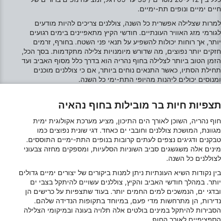
Use limited data to select advertising
חיים ימיים ונופים תת-ימיים.
למרות שצלילה אפשרית כל השנה, צוללנים צריכים להיות מודעים
Create profiles for personalised advertising
לגורמי מזג האוויר העונתיים. חודשי הקיץ מתאפיינים בימים רגועים
יותר, אך רוחות יכולות להשפיע על תנאי פני השטח. בחורף, זרמים
Use profiles to select personalised
חזקים יותר נפוצים, מה שדורש מיומנויות צלילה מתקדמות. בסך הכל,
advertising
הזמן הטוב ביותר לצלילה בחוף נהריה הוא בדרך כלל מסוף האביב ועד
תחילת הסתיו, כאשר התנאים נוחים ביותר, אם כי צוללנים מוכנים
Create profiles to personalise content
ומנוסים יכולים ליהנות מהיופי התת-ימי כל השנה.
Use profiles to select personalised content
תצפיות חיות בר מובילות בחוף נהאיה
Measure advertising performance
חוף נהריה, השוכן לאורך הים התיכון, מציע מערכת אקולוגית ימית
מגוונת, המושכת צוללנים וחובבי ים כאחד. דגי שונית נפוצים כמו
Measure content performance
טבקנים ודגיגים נצפים לעתים קרובות בנופים התת-ימיים התוססים.
מינים אלה משגשגים סביב השוניות הסלעיות, ומספקים מחזה צבעוני
לצוללנים כל השנה.
Understand audiences through statistics or
combinations of data from different sources
בין נקודות השיא העונתיות ניתן למנות ביקורים של יצורים ימיים גדולים
יותר. במהלך חודשי האביב והקיץ, צוללנים עשויים להיתקל בצבי ים
Develop and improve services
ובדגי ים, הנמשכים למים החמים יותר. בעוד שתצפיות על כרישים הן
נדירות, הן מתרחשות מדי פעם, במיוחד בתקופות הנדידה שלהם.
Use limited data to select content
הסבירות להיתקל במינים בולטים אלה תלויה בעונה ובמיקומי הצלילה
הספציפיים לאורך החוף.