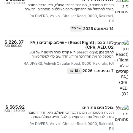
תוכנית הסמכה זו, המוכרת ברחבי העולם, היא הדרך הטובה
ביותר להתחיל את הרפתקאותיכם כצוללנים מוסמכים. הכשרה
מותאמת אישית משולבת עם תרגול במים כדי להבטיח שיהיו
RA DIVERS, Volivoli Circular Road, 0000, Rakiraki,
לכם את הכישורים והניסיון הנדרשים כדי להרגיש בנוח באמת
FJI
מתחת למים. תקבלו את הסמכת צולל מים פתוחים של SSI.
14 באוגוסט 2026
+1 עוד
להגיב נכון (React Right) - שילוב קורסים (FA,
CPR, AED, O2)
להגיב נכון (React Right) הוא קורס עזרה ראשונה של SSI,
המספק לך את ההדרכה והידע הדרושים כדי לפעול כעוזר
ראשון במקרה של חירום רפואי. בתוכנית צלילה גמישה זו, תוכל
RA DIVERS, Volivoli Circular Road, 0000, Rakiraki, FJI
לבחור אילו נושאים ברצונך ללמוד, כולל הערכה ראשונית, עזרה
ראשונה, החייאה וטכניקות ייצוב ראשוניות. תוכל גם ללמוד על
7 בספטמבר 2026
+18 עוד
מתן חמצן במקרי חירום בצלילה ועל יסודות דפיברילטור
אוטומטי חיצוני (AED). תוכנית זו, המשלבת שיעורים אקדמיים
ותרחישי הדרכה מעשיים, תספק לכם את הכלים והביטחון
הדרושים לכם לתגובה במצבי חירום. עם קבלת ההסמכה,
תוכלו לפעול כעוזרים ראשונים במצבי חירום, להעניק עזרה
ראשונה והחייאה (First Aid and CPR), לתת חמצן ולספק
תמיכה באמצעות דפיברילטור חיצוני אוטומטי במצבי חירום
רפואיים. השלימו את הסמכת ההתמחות SSI React Right.
התחילו עוד היום!
צולל מים פתוחים
תוכנית הסמכה זו, המוכרת ברחבי העולם, היא הדרך הטובה
ביותר להתחיל את הרפתקאותיך לכל החיים כצולל מוסמך.
אימונים מותאמים אישית משולבים עם אימונים מעשיים במים
RA DIVERS, Volivoli Circular Road, 0000, Rakiraki,
כדי להבטיח שיהיו לך המיומנויות והניסיון הדרושים כדי
FJI
להרגיש בנוח מתחת למים. תזכה בהסמכת SSI Open Water