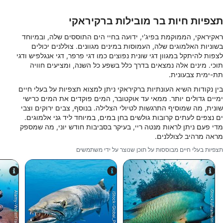
ביצועים
תצפיות חיות בר מובילות ברקיראקי
פונקציונלי
ראקיראקי, הממוקמת בפיג'י, ידועה בחיי הים התוססים שלה, ובמיוחד
שיווק
בשוניות האלמוגים שלה, העמוסות במינים מגוונים. צוללנים יכולים
לצפות להיתקל במגוון דגי שונית נפוצים כמו דגי פרפר, דגי אנגלפיש ודגי
תוכי. מינים אלה נמצאים בדרך כלל בשפע כל השנה, ומציעים חוויה
תת-ימית צבעונית.
בין נקודות השיא העונתיות ברקיראקי ניתן למצוא תצפיות על בעלי חיים
ימיים גדולים יותר. ממאי עד אוקטובר, המים פוקדים את המים כרישי
שונית, מה שמוסיף התרגשות לטיולי הצלילה. בנוסף, צבים ירוקים וצבי
ים נצפים לעתים קרובות גולשים בחן במים, במיוחד ליד גני אלמוגים.
מדי פעם ניתן לראות מנטה ריי, בעיקר בסביבות חודש יוני, מה שמספק
מראה מרהיב לצוללנים.
תצפיות בעלי חיים מבוססות על תוכן שנוצר על ידי משתמשים
iStock/ultramarinfoto
Alamy-WaterFrame
iStock-Global_Pics