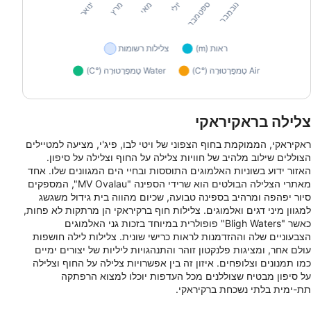
צלילה בראקיראקי
ראקיראקי, הממוקמת בחוף הצפוני של ויטי לבו, פיג'י, מציעה למטיילים
הצוללים שילוב מלהיב של חוויות צלילה על החוף וצלילה על סיפון.
האזור ידוע בשוניות האלמוגים התוססות ובחיי הים המגוונים שלו. אחד
מאתרי הצלילה הבולטים הוא שרידי הספינה "MV Ovalau", המספקים
סיור יפהפה ומרהיב בספינה טבועה, שכיום מהווה בית גידול משגשג
למגוון מיני דגים ואלמוגים. צלילות חוף ברקיראקי הן מרתקות לא פחות,
כאשר "Bligh Waters" פופולרית במיוחד בזכות גני האלמוגים
הצבעוניים שלה וההזדמנות לראות כרישי שונית. צלילות לילה חושפות
עולם אחר, ומציגות פלנקטון זוהר והתנהגויות ליליות של יצורים ימיים
כמו תמנונים וצלופחים. איזון זה בין אפשרויות צלילה על החוף וצלילה
על סיפון מבטיח שצוללנים מכל העדפות יוכלו למצוא הרפתקה
תת-ימית בלתי נשכחת ברקיראקי.