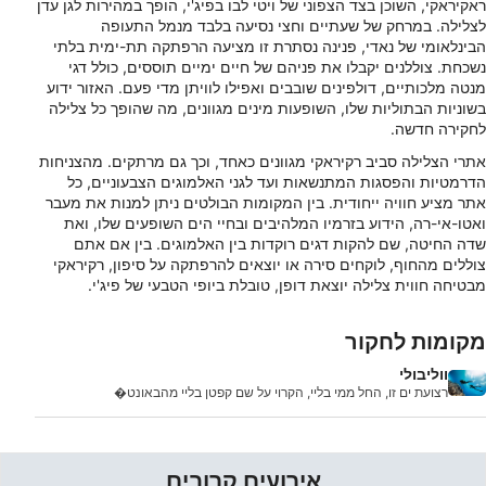
ראקיראקי, השוכן בצד הצפוני של ויטי לבו בפיג'י, הופך במהירות לגן עדן
לצלילה. במרחק של שעתיים וחצי נסיעה בלבד מנמל התעופה
הבינלאומי של נאדי, פנינה נסתרת זו מציעה הרפתקה תת-ימית בלתי
נשכחת. צוללנים יקבלו את פניהם של חיים ימיים תוססים, כולל דגי
מנטה מלכותיים, דולפינים שובבים ואפילו לוויתן מדי פעם. האזור ידוע
בשוניות הבתוליות שלו, השופעות מינים מגוונים, מה שהופך כל צלילה
לחקירה חדשה.
אתרי הצלילה סביב רקיראקי מגוונים כאחד, וכך גם מרתקים. מהצניחות
הדרמטיות והפסגות המתנשאות ועד לגני האלמוגים הצבעוניים, כל
אתר מציע חוויה ייחודית. בין המקומות הבולטים ניתן למנות את מעבר
ואטו-אי-רה, הידוע בזרמיו המלהיבים ובחיי הים השופעים שלו, ואת
שדה החיטה, שם להקות דגים רוקדות בין האלמוגים. בין אם אתם
צוללים מהחוף, לוקחים סירה או יוצאים להרפתקה על סיפון, רקיראקי
מבטיחה חווית צלילה יוצאת דופן, טובלת ביופי הטבעי של פיג'י.
מקומות לחקור
ווליבולי
רצועת ים זו, החל ממי בליי, הקרוי על שם קפטן בליי מהבאונט�
אירועים קרובים