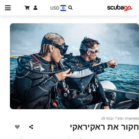
USD
© Scubapro
אוקיאניה
פיג׳י
ברגי לוו
חקור את ראקיראקי