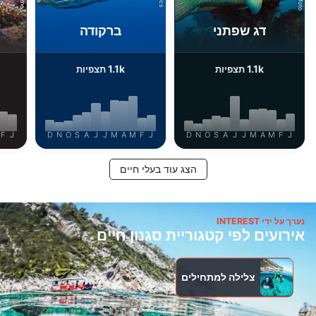
דג שפתני
ברקודה
1.1k
1.1k
תצפיות
תצפיות
F
J
D
N
O
S
A
J
J
M
A
M
F
J
D
N
O
S
A
J
J
M
A
M
F
J
הצג עוד בעלי חיים
נערך על ידי INTEREST
אירועים לפי קטגוריית סגנון חיים
צלילה למתחילים