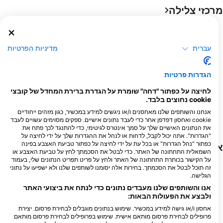
מרכזי צלילה
עברית
מדיניות הפרטיות
הגדרות פרטיות
לחיצה על כפתור "דחה" שומרת על הגדרת ברירת המחדל של קובצי
RA DIVERS
cookie נחוצים בלבד.
Volivoli Circular Road, 0000
אנחנו והשותפים שלנו מאחסנים ו/או ניגשים למידע במכשיר, כגון מזהים ייחודיים
Rakiraki, פיג'י
cookie ואחסון דפדפן אחר כדי לעבד נתונים אישיים. ספקים מסוימים עשויים לעבד
את הנתונים האישיים שלך על סמך אינטרס לגיטימי, כדי להתנגד לכך פתח את
"הגדרות". אתה יכול לקבל, לדחות או לנהל את ההגדרות שלך על ידי לחיצה על
כפתור "נהל הגדרות" או בכל עת על ידי לחיצה על כפתור טביעת האצבע בפינה
אתרי צלילה
השמאלית התחתונה של האתר. כדי לבטל את הסכמתך לחץ על טביעת האצבע או
על הקישור בכותרת התחתונה של האתר ולחץ על פריט תפריט הנתונים שלי, בעמוד
זה תוכל לבטל את הסכמתך. בחירות אלה יסומנו לשותפים שלנו ולא ישפיעו על נתוני
הגלישה.
אנו והשותפים שלנו מעבדים נתונים כדי לנתח את ביצועי האתר
ולבצע את הפעולות הבאות:
אחסון ו/או גישה למידע במכשיר. שימוש בנתונים מוגבלים לבחירת פרסום. יצירת
פרופילים לבחירת פרסום מותאם אישית. שימוש בפרופילים לבחירת פרסום מותאם