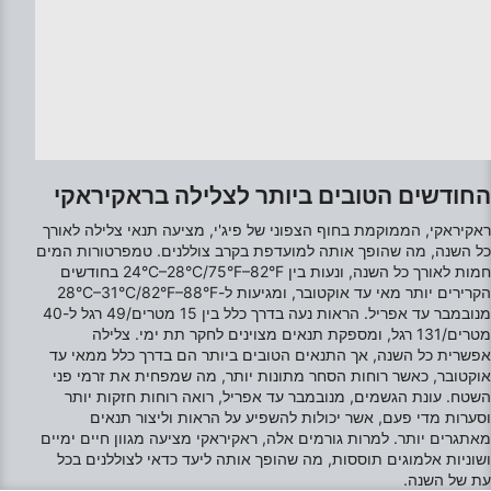
Use profiles to select personalised content
Measure advertising performance
Measure content performance
Understand audiences through statistics or
combinations of data from different sources
החודשים הטובים ביותר לצלילה בראקיראקי
Develop and improve services
ראקיראקי, הממוקמת בחוף הצפוני של פיג'י, מציעה תנאי צלילה לאורך
כל השנה, מה שהופך אותה למועדפת בקרב צוללנים. טמפרטורות המים
Use limited data to select content
חמות לאורך כל השנה, ונעות בין 24°C–28°C/75°F–82°F בחודשים
תכונות מיוחדות של IAB:
הקרירים יותר מאי עד אוקטובר, ומגיעות ל-28°C–31°C/82°F–88°F
מנובמבר עד אפריל. הראות נעה בדרך כלל בין 15 מטרים/49 רגל ל-40
Use precise geolocation data
מטרים/131 רגל, ומספקת תנאים מצוינים לחקר תת ימי. צלילה
אפשרית כל השנה, אך התנאים הטובים ביותר הם בדרך כלל ממאי עד
Identify devices based on information
אוקטובר, כאשר רוחות הסחר מתונות יותר, מה שמפחית את זרמי פני
actively requested
השטח. עונת הגשמים, מנובמבר עד אפריל, רואה רוחות חזקות יותר
וסערות מדי פעם, אשר יכולות להשפיע על הראות וליצור תנאים
מטרות עיבוד שאינן IAB:
מאתגרים יותר. למרות גורמים אלה, ראקיראקי מציעה מגוון חיים ימיים
חיוני
ושוניות אלמוגים תוססות, מה שהופך אותה ליעד כדאי לצוללנים בכל
עת של השנה.