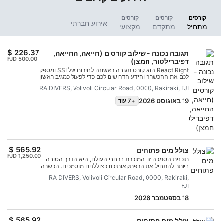
קורסים
קורסים
קורסים
אירוע חברתי
מתחיל
מתקדם
מקצועי
תגובה נכונה - שילוב קורסים (חייאה, החייאה,
דפיברילטור, חמצן)
React Right הוא קורס תגובה ראשונה לחירום של SSI ומספק
לכם את ההכשרה והידע הדרושים לכם כדי לפעול כמגיב ראשון
במצב חירום רפואי. בתוכנית צלילה גמישה זו, תוכלו לבחור אילו
RA DIVERS, Volivoli Circular Road, 0000, Rakiraki, FJI
נושאים תרצו ללמוד, כולל הערכה ראשונית, עזרה ראשונה,
החייאה וטכניקות ייצוב ראשוני. תוכלו גם ללמוד על מתן חמצן
19 באוגוסט 2026
+7 עוד
במצבי חירום בצלילה ועל יסודות השימוש בדפיברילטור חיצוני
אוטומטי (AED). באמצעות שילוב של מפגשים אקדמיים
ותרחישי הכשרה מעשיים, תוכנית זו תעניק לכם את הכלים
והביטחון הדרושים לכם לתגובה לחירום. עד שתהיו מוסמכים,
תוכלו לפעול כמגיב ראשון לחירום, לספק עזרה ראשונה
והחייאה, לתת חמצן ולספק תמיכה באמצעות AED במצב
חירום רפואי. רכשו את הסמכת המומחיות שלכם ב-SSI React
צולל מים פתוחים
Right. התחילו עוד היום!
תוכנית הסמכה זו, המוכרת ברחבי העולם, היא הדרך הטובה
ביותר להתחיל את הרפתקאותיכם כצוללנים מוסמכים. הכשרה
מותאמת אישית משולבת עם תרגול במים כדי להבטיח שיהיו
RA DIVERS, Volivoli Circular Road, 0000, Rakiraki,
לכם את הכישורים והניסיון הנדרשים כדי להרגיש בנוח באמת
FJI
מתחת למים. תקבלו את הסמכת צולל מים פתוחים של SSI.
18 בספטמבר 2026
צולל מים פתוחים