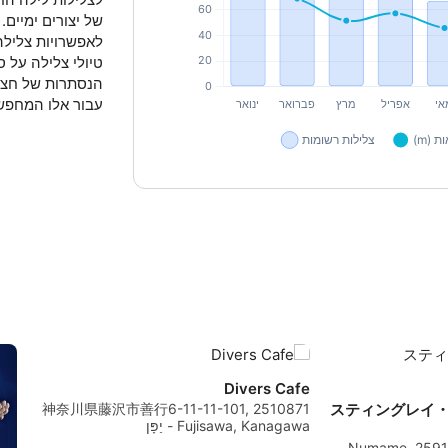
של יצורים ימיים. 
לאפשרויות צלילה 
טיולי צלילה על ס
הנסתרות של חצי
עבור אלו המחפש
Divers Cafe
スティングレイ・ジ
神奈川県藤沢市善行6-11-11-101, 2510871
Fujisawa, Kanagawa - יַפָּן
4-36-26-3 Numame, 