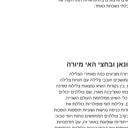
ובלתי נשכחת כאחד.
אן ובחצי האי מיורה
מיורה מציעים כמה מאתרי הצלילה
מושכים חובבי צלילה עם חוויות צלילה
. בין נקודות השיא נמצאות צלילות ספינה
מו טאצ'יבנה מארו, שם צוללנים יכולים
 כלי השיט ממלחמת העולם השנייה,
. צלילות חוף פופולריות כוללות את
דות כניסה נגישות ושוניות תוססות הופכות
רב צוללנים המחפשים נוחות ויופי טבעי.
ייחודיות שופעות באזור זה, עם הזדמנויות
ושפות את ההתנהגויות הליליות הקסומות