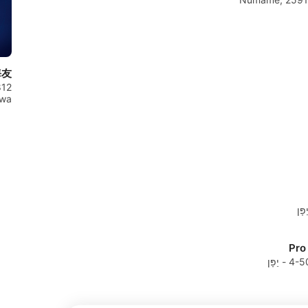
海友
12
gawa
Pr