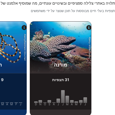
תלויה באתרי צלילה ספציפיים ובשינויים עונתיים, מה שמוסיף אלמנט של 
תצפיות בעלי חיים מבוססות על תוכן שנוצר על ידי משתמשים
Alamy/Reinhard Dirscherl
Alamy-WaterFrame
מורנה
ת
9
31
תצפיות
ת
M
A
M
F
J
D
N
O
S
A
J
J
M
A
M
F
J