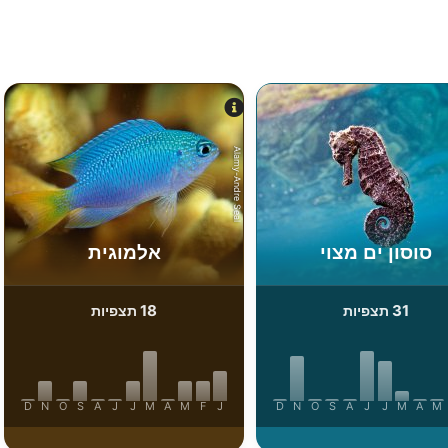
Alamy-Andre Seal
סוסון ים מצוי
אלמוגית
18
31
תצפיות
תצפיות
D
N
O
S
A
J
J
M
A
M
F
J
D
N
O
S
A
J
J
M
A
M