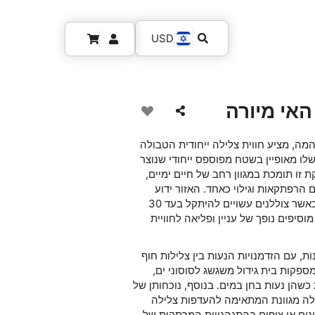
USD
האי מיורה
והמה, מציע חווית צלילה ייחודית הטבולה
 שלו מאופיין בשטח מפוספס ייחודי שנוצר
זו תומכת במגוון רחב של חיים ימיים,
הרפתקאות וגילוי כאחד. האזור ידוע
במיוחד באוכלוסיית חלזונות הים התוססת שלו, כאשר צוללנים עשויים להיתקל בעד 30
וסיפים נופך של עניין ופליאה לחוויית
ות, עם הזדמנויות הנעות בין צלילות חוף
ספקות בית גידול משגשג לסוסוני ים,
שהן נעות בחן במים. בנוסף, נוכחותן של
לילה מגוונת המתאימה להעדפות צלילה
וגים או צופים בהתנהגויות המרתקות של