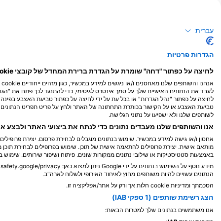
עברית
אתרי צלילה
הגדרות פרטיות
לחיצה על כפתור "דחה" שומרת על הגדרת ברירת המחדל של קובצי cookie נחוצים בלבד.
אנ
לעבד את הנתונים האישיים שלך על סמך אינטרס לגיטימי, כדי להתנגד לכך פתח את "הגדר
לחיצה על כפתור "נהל הגדרות" או בכל עת על ידי לחיצה על כפתור טביעת האצבע בפי
טביעת האצבע או על הקישור בכותרת התחתונה של האתר ולחץ על פריט תפריט הנתונים ש
לשותפים שלנו ולא ישפיעו על נתוני הגלישה.
אנו והשותפים שלנו מעבדים נתונים כדי לנתח את ביצועי האתר ולבצע א
אחסון ו/או גישה למידע במכשיר. שימוש בנתונים מוגבלים לבחירת פרסום. יצירת פרופילי
מותאם אישית. יצירת פרופילים להתאמה אישית של תוכן. שימוש בפרופילים לבחירת תוכן מ
באמצעות סטטיסטיקות או שילובי נתונים ממקורות שונים. פיתוח ושיפור שירותים. שימוש ב
מידע נוסף על השימוש בנתונים על ידי Google ניתן למצוא כאן: https://business.safety.google/privacy/.
הנתונים עשויים להיות משותפים מחוץ לאיחוד האירופי ולשלוח לארה"ב.
הסכמתך ומדיניות cookie חלות אך ורק על אתר/אפליקציה זו.
הצג רשימת שותפים (1 ספקי IAB)
SSI Service Center Japan, 101-0051 Chiyoda-ku
אנו משתמשים בנתונים שלך למטרות הבאות: