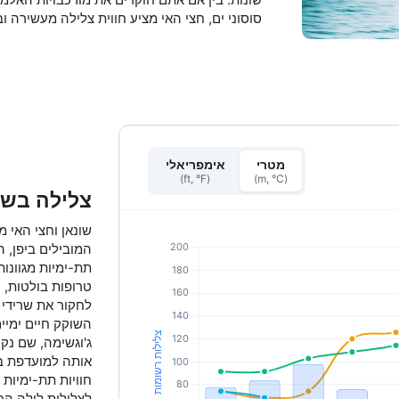
סוסוני ים, חצי האי מציע חווית צלילה מעשירה 
מטרי
אימפריאלי
(ft, °F)
(m, °C)
צלילה בשונ
שונאן וחצי האי 
המובילים ביפן, ה
תת-ימיות מגוונות
טרופות בולטות, כ
לחקור את שרידי
השוקק חיים ימיים
ג'וגשימה, שם נקו
אותה למועדפת בק
חוויות תת-ימיות 
לצלילות לילה הח