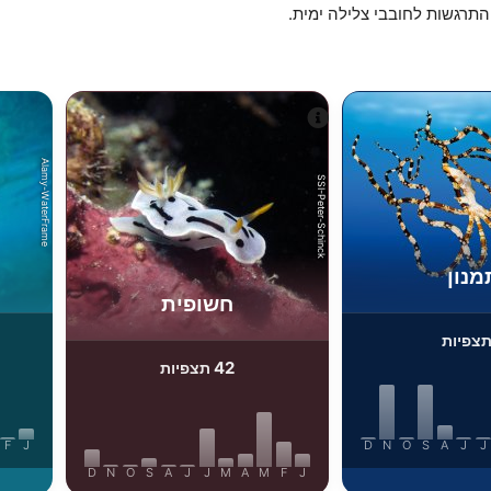
התרגשות לחובבי צלילה ימית.
Alamy-WaterFrame
SSI-Peter-Schinck
מנון
חשופית
צפיות
42
תצפיות
F
J
D
N
O
S
A
J
J
D
N
O
S
A
J
J
M
A
M
F
J