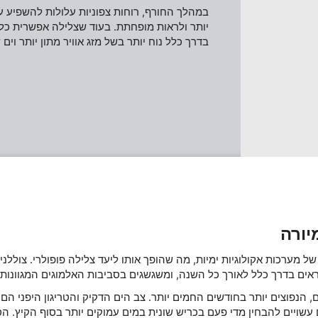
במהלך החורף, רוחות צפוניות עלולות להשפיע על
יותר ולראות מופחתת. בעוד שצלילה אפשרית כל
בדרך כלל נוח יותר בשל מזג אוויר מתון יותר וים 
Use precise geolocation dat
Identify devices based on i
חיוני
ביצועים
פונקציונלי
שיווק
יורה
 של מערכות אקולוגיות ימיות, מה שהופך אותו ליעד צלילה פופולרי. צוללני
ה נראים בדרך כלל לאורך כל השנה, ומשגשגים בסביבות האלמוגים המגוונות 
ים, הנפוצים יותר בחודשים החמים יותר. צב הים הדקיק והטריגון היפני הם
ם עשויים להבחין מדי פעם בכריש שונית במים עמוקים יותר בסוף הקיץ. ה