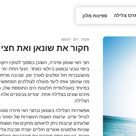
רכז צלילה
ספינות מלון
אַסְיָה
יפן
הונשו
חקור את שונאן ואת חצי 
חצי האי שונאן ומיורה, השוכן בסמוך לטוקיו ויוק
ביופי טבעי ובמגוון ביולוגי כאחד. הנוף התת-ימי
מהצטברות חול וסלעים לאורך זמן. סביבה מרתקת 
מה שהופך אותו ליעד מעולה לצוללנים המחפשים 
מינים שונים בצלילה אחת. יצורים צבעוניים אלה מ
הצלילה.
אפשרויות הצלילה בשונאן ובחצי האי מיורה מגוונ
לטיולי שייט. ערוגות האצות העשירות של האזור מ
שלעתים קרובות ניתן לראותם מחקים את האצות כ
שוניות אלמוגים ואזורים חוליים יוצרת סביבת צ
שונות. בין אם אתם חוקרים את מורכבויות האלמ