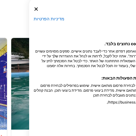
מדיניות הפרטיות
חנו והשותפים שלנו מאחסנים ו/או ניגשים למידע במכשיר, כגון מזהים ייחודיים cookie ואחסון דפדפן אחר כדי לעבד נתונים אישיים. ספקים מסוימים עשויים
ות". אתה יכול לקבל, לדחות או לנהל את ההגדרות שלך על ידי
נה השמאלית התחתונה של האתר. כדי לבטל את הסכמתך לחץ על
לי, בעמוד זה תוכל לבטל את הסכמתך. בחירות אלה יסומנו
ת הפעולות הבאות:
ם לבחירת פרסום מותאם אישית. שימוש בפרופילים לבחירת פרסום
ותאם אישית. מדידת ביצועי פרסום. מדידת ביצועי תוכן. הבנת קהלים
נתונים מוגבלים לבחירת תוכן
-ku,
SSI Service Center Japan, 101-0051 Chiyoda-ku