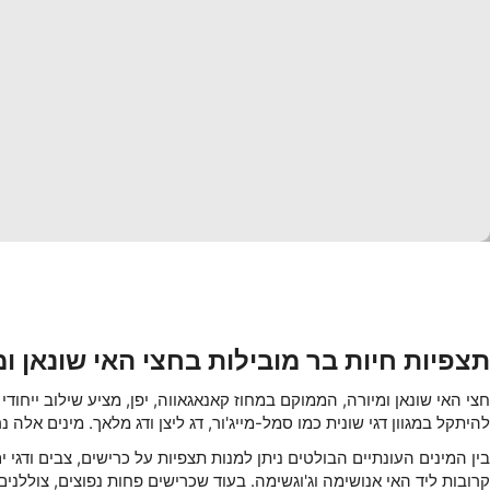
תכונות מיוחדות של IAB:
a
nformation actively requested
מטרות עיבוד שאינן IAB:
תצפיות חיות בר מובילות בחצי האי שונאן ומ
חצי האי שונאן ומיורה, הממוקם במחוז קאנאגאווה, יפן, מציע שילוב ייחודי
להיתקל במגוון דגי שונית כמו סמל-מייג'ור, דג ליצן ודג מלאך. מינים אל
בין המינים העונתיים הבולטים ניתן למנות תצפיות על כרישים, צבים ודגי 
קרובות ליד האי אנושימה וג'וגשימה. בעוד שכרישים פחות נפוצים, צוללני