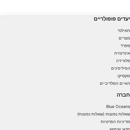
Use limited data to select advertising
יעדים פופולריים
Create profiles for personalised advertising
Use profiles to select personalised
תאילנד
advertising
מצרים
ספרד
Create profiles to personalise content
אינדונזית
Use profiles to select personalised content
פלורידה
הפיליפינים
Measure advertising performance
מקסיקו
Measure content performance
האיים המלדיביים
חברה
Understand audiences through statistics or
combinations of data from different sources
Blue Oceans
Develop and improve services
שאלות נפוצות (שאלות נפוצות)
מדיניות הפרטיות
Use limited data to select content
תנאי שימוש