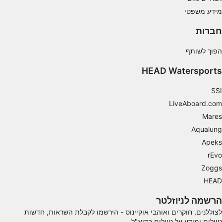
תכונות מיוחדות של IAB:
מידע משפטי
Use precise geolocation data
חברות
Identify devices based on information
actively requested
הפוך לשותף
מטרות עיבוד שאינן IAB:
HEAD Watersports
חיוני
SSI
ביצועים
LiveAboard.com
Mares
פונקציונלי
Aqualung
שיווק
Apeks
rEvo
Zoggs
HEAD
הרשמה לניוזלטר
לצוללנים, חוקרים ואוהבי אוקיינוס ​​- הירשמו לקבלת השראות, חדשות
טיולים ומידע על טיולים בדוא"ל.