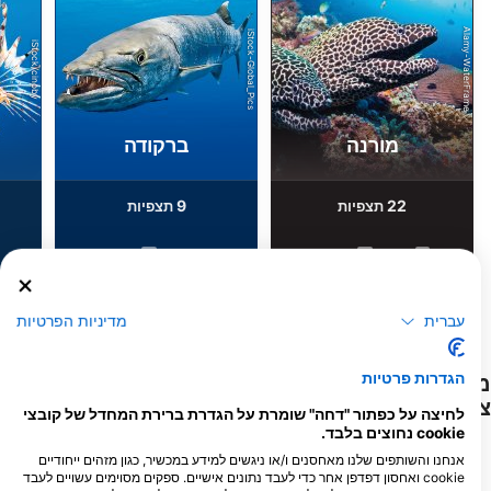
Alamy-WaterFrame
iStock-Global_Pics
iStock/cinoby
מורנה
ברקודה
9
22
תצפיות
תצפיות
F
J
D
N
O
S
A
J
J
M
A
M
F
J
D
N
O
S
A
J
J
M
A
M
F
J
עברית
מדיניות הפרטיות
הגדרות פרטיות
מרכזי צלילה המספקים שירותים לאתר
צלילה זה
לחיצה על כפתור "דחה" שומרת על הגדרת ברירת המחדל של קובצי
cookie נחוצים בלבד.
אנחנו והשותפים שלנו מאחסנים ו/או ניגשים למידע במכשיר, כגון מזהים ייחודיים
cookie ואחסון דפדפן אחר כדי לעבד נתונים אישיים. ספקים מסוימים עשויים לעבד