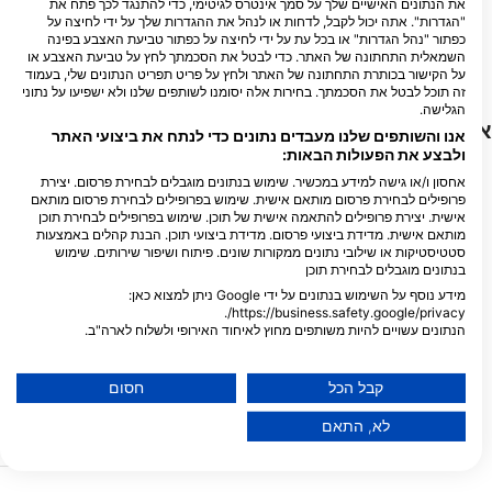
את הנתונים האישיים שלך על סמך אינטרס לגיטימי, כדי להתנגד לכך פתח את
Captain Morgan’s Dive
TANK’D PRO DIVE CENTER
"הגדרות". אתה יכול לקבל, לדחות או לנהל את ההגדרות שלך על ידי לחיצה על
School Utila
UTILA, Tim Hammar
כפתור "נהל הגדרות" או בכל עת על ידי לחיצה על כפתור טביעת האצבע בפינה
SANDY BAY, 34201 UTILA - Bay
Main Street - Utila, Bay Islands,
השמאלית התחתונה של האתר. כדי לבטל את הסכמתך לחץ על טביעת האצבע או
Utila - Bay Islands, OH - הונדורס
Islands, הונדורס
על הקישור בכותרת התחתונה של האתר ולחץ על פריט תפריט הנתונים שלי, בעמוד
זה תוכל לבטל את הסכמתך. בחירות אלה יסומנו לשותפים שלנו ולא ישפיעו על נתוני
הגלישה.
אתרי צלילה בקרבת מקום
אנו והשותפים שלנו מעבדים נתונים כדי לנתח את ביצועי האתר
ולבצע את הפעולות הבאות:
אחסון ו/או גישה למידע במכשיר. שימוש בנתונים מוגבלים לבחירת פרסום. יצירת
פרופילים לבחירת פרסום מותאם אישית. שימוש בפרופילים לבחירת פרסום מותאם
אישית. יצירת פרופילים להתאמה אישית של תוכן. שימוש בפרופילים לבחירת תוכן
מותאם אישית. מדידת ביצועי פרסום. מדידת ביצועי תוכן. הבנת קהלים באמצעות
סטטיסטיקות או שילובי נתונים ממקורות שונים. פיתוח ושיפור שירותים. שימוש
בנתונים מוגבלים לבחירת תוכן
מידע נוסף על השימוש בנתונים על ידי Google ניתן למצוא כאן:
https://business.safety.google/privacy/.
הנתונים עשויים להיות משותפים מחוץ לאיחוד האירופי ולשלוח לארה"ב.
Mares
הסכמתך ומדיניות cookie חלות אך ורק על אתר/אפליקציה זו.
CAPTAIN MORGAN S DIVE CENTER, 34201 UTILA -
West End
(★4.2)
Bay Islands
הצג רשימת שותפים (1 ספקי IAB)
מיקום נהדר לצאת מהרוחות
קבל הכל
חסום
נושבת מדרום מזרח. ממש מ
Raggedy Cay
(★4.3)
אנו משתמשים בנתונים שלך למטרות הבאות:
הצפוני יש לו קיר משופע עדי
ראגדי קיי הוא אי קטן בקצה המערבי של
לא, התאם
ותוססים. צלילה קלה לכל ה
מטרות עיבוד IAB:
אוטילה. יש קרקעית שטוחה בערך 6 מטרים
זרם מועט או ללא זרם.
מתחת לסירה ואז, ברגע שמגיעים לקיר, היא
Store and/or access information on a device
יורדת בהדרגה לכ -40 מטר. זוהי צלילת קיר, אך
קשה יותר לניווט מכיוון שהעגינה רחוקה מהקיר.