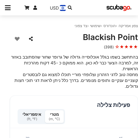
USD
צפון אמריקה
הונדורס
שימושי
צד צפוני
Blackish Point
★★★★☆
(398)
בהתחשב בשמו בגלל אוכלוסייה גדולה של גרופר שחור שהסתובב באזור
זה, למרבה הצער כבר לא כאן. הוא ממוקם כ -45 דקות מהרכזת
הראשית.
מחסה טוב לדגי הזהרון וצלופחי מוריי תוכלו למצוא גם לובסטרים
קוצניים ענקיים ותופים מנומרים. בדרך כלל ניתן לראות דגי תוכי חצות
גדולים.
פעילות צלילה
מטרי
אימפריאלי
(ft, °F)
(m, °C)