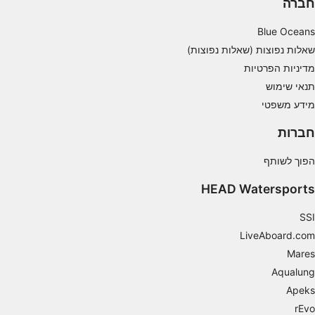
חברה
Use limited data to select content
Blue Oceans
שאלות נפוצות (שאלות נפוצות)
תכונות מיוחדות של IAB:
מדיניות הפרטיות
Use precise geolocation data
תנאי שימוש
Identify devices based on information
מידע משפטי
actively requested
חברות
מטרות עיבוד שאינן IAB:
חיוני
הפוך לשותף
HEAD Watersports
ביצועים
פונקציונלי
SSI
LiveAboard.com
שיווק
Mares
Aqualung
Apeks
rEvo