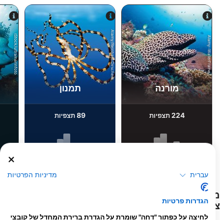
Alamy/Reinhard Dirscherl
iStock/ultramarinfoto
Alamy-WaterFrame
מורנה
תמנון
89
224
תצפיות
תצפיות
F
J
D
N
O
S
A
J
J
M
A
M
F
J
D
N
O
S
A
J
J
M
A
M
F
J
עברית
מדיניות הפרטיות
מרכזי צלילה המספקים שירותים לאתר
הגדרות פרטיות
צלילה זה
לחיצה על כפתור "דחה" שומרת על הגדרת ברירת המחדל של קובצי