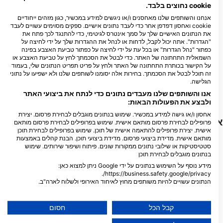
cookie נחוצים בלבד.
ATELIER DE LA MER
אנחנו והשותפים שלנו מאחסנים ו/או ניגשים למידע במכשיר, כגון מזהים ייחודיים
Port de la Pointe Rouge, 13008
cookie ואחסון דפדפן אחר כדי לעבד נתונים אישיים. ספקים מסוימים עשויים לעבד
MARSEILLE, צָרְפַת
את הנתונים האישיים שלך על סמך אינטרס לגיטימי, כדי להתנגד לכך פתח את
"הגדרות". אתה יכול לקבל, לדחות או לנהל את ההגדרות שלך על ידי לחיצה על
כפתור "נהל הגדרות" או בכל עת על ידי לחיצה על כפתור טביעת האצבע בפינה
השמאלית התחתונה של האתר. כדי לבטל את הסכמתך לחץ על טביעת האצבע או
על הקישור בכותרת התחתונה של האתר ולחץ על פריט תפריט הנתונים שלי, בעמוד
CIP Marseille
זה תוכל לבטל את הסכמתך. בחירות אלה יסומנו לשותפים שלנו ולא ישפיעו על נתוני
הגלישה.
Port de la Pointe Rouge, 13008
MARSEILLE, צָרְפַת
אנו והשותפים שלנו מעבדים נתונים כדי לנתח את ביצועי האתר
ולבצע את הפעולות הבאות:
אחסון ו/או גישה למידע במכשיר. שימוש בנתונים מוגבלים לבחירת פרסום. יצירת
אתרי צלילה בקרבת מקום
פרופילים לבחירת פרסום מותאם אישית. שימוש בפרופילים לבחירת פרסום מותאם
אישית. יצירת פרופילים להתאמה אישית של תוכן. שימוש בפרופילים לבחירת תוכן
מותאם אישית. מדידת ביצועי פרסום. מדידת ביצועי תוכן. הבנת קהלים באמצעות
סטטיסטיקות או שילובי נתונים ממקורות שונים. פיתוח ושיפור שירותים. שימוש
בנתונים מוגבלים לבחירת תוכן
מידע נוסף על השימוש בנתונים על ידי Google ניתן למצוא כאן:
https://business.safety.google/privacy/.
הנתונים עשויים להיות משותפים מחוץ לאיחוד האירופי ולשלוח לארה"ב.
הסכמתך ומדיניות cookie חלות אך ורק על אתר/אפליקציה זו.
הצג רשימת שותפים (1 ספקי IAB)
קבל הכל
חסום
Scubapro
אנו משתמשים בנתונים שלך למטרות הבאות: