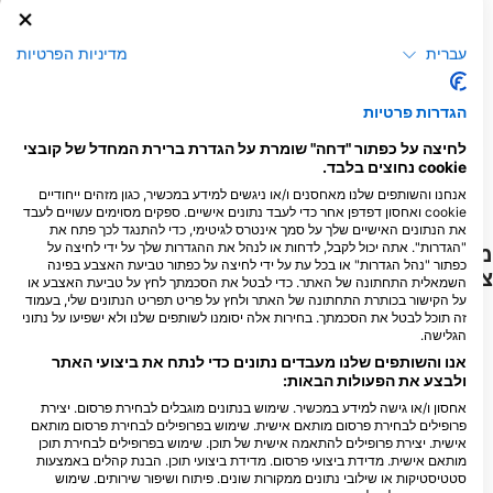
14
505
תצפיות
תצפיות
עברית
מדיניות הפרטיות
הגדרות פרטיות
F
J
D
N
O
S
A
J
J
M
A
M
F
J
D
N
O
S
A
J
J
M
A
M
F
J
לחיצה על כפתור "דחה" שומרת על הגדרת ברירת המחדל של קובצי
cookie נחוצים בלבד.
הצג עוד בעלי חיים
אנחנו והשותפים שלנו מאחסנים ו/או ניגשים למידע במכשיר, כגון מזהים ייחודיים
cookie ואחסון דפדפן אחר כדי לעבד נתונים אישיים. ספקים מסוימים עשויים לעבד
את הנתונים האישיים שלך על סמך אינטרס לגיטימי, כדי להתנגד לכך פתח את
"הגדרות". אתה יכול לקבל, לדחות או לנהל את ההגדרות שלך על ידי לחיצה על
מרכזי צלילה המספקים שירותים לאתר
כפתור "נהל הגדרות" או בכל עת על ידי לחיצה על כפתור טביעת האצבע בפינה
צלילה זה
השמאלית התחתונה של האתר. כדי לבטל את הסכמתך לחץ על טביעת האצבע או
על הקישור בכותרת התחתונה של האתר ולחץ על פריט תפריט הנתונים שלי, בעמוד
זה תוכל לבטל את הסכמתך. בחירות אלה יסומנו לשותפים שלנו ולא ישפיעו על נתוני
הגלישה.
אנו והשותפים שלנו מעבדים נתונים כדי לנתח את ביצועי האתר
ADRENO BRISBANE, Live It,
ולבצע את הפעולות הבאות:
Breathe It, Dive It
56 Deshon Street, 4102
אחסון ו/או גישה למידע במכשיר. שימוש בנתונים מוגבלים לבחירת פרסום. יצירת
WOOLLOONGABBA, QLD -
פרופילים לבחירת פרסום מותאם אישית. שימוש בפרופילים לבחירת פרסום מותאם
אוֹסטְרַלִיָה
אישית. יצירת פרופילים להתאמה אישית של תוכן. שימוש בפרופילים לבחירת תוכן
מותאם אישית. מדידת ביצועי פרסום. מדידת ביצועי תוכן. הבנת קהלים באמצעות
BRISBANE DIVE ACADEMY
סטטיסטיקות או שילובי נתונים ממקורות שונים. פיתוח ושיפור שירותים. שימוש
1315 WYNNUM ROAD, 4173