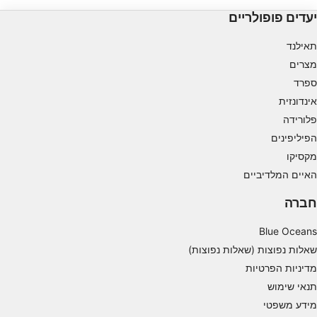
יעדים פופולריים
Measure content performance
תאילנד
Understand audiences through statistics or
מצרים
combinations of data from different sources
ספרד
Develop and improve services
אינדונזית
פלורידה
Use limited data to select content
הפיליפינים
תכונות מיוחדות של IAB:
מקסיקו
Use precise geolocation data
האיים המלדיביים
חברה
Identify devices based on information
actively requested
Blue Oceans
מטרות עיבוד שאינן IAB:
שאלות נפוצות (שאלות נפוצות)
חיוני
מדיניות הפרטיות
תנאי שימוש
ביצועים
מידע משפטי