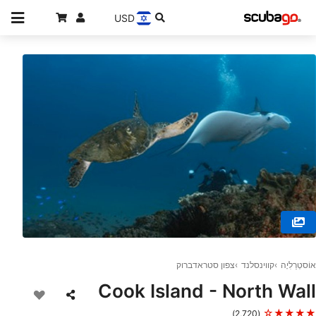
USD
© GOLD COAST DIVE CENTRE, 4220 MIAMI
אוֹסטְרַלִיָה
קווינסלנד
צפון סטראדברוק
Cook Island - North Wall
★★★★☆
(2,720)