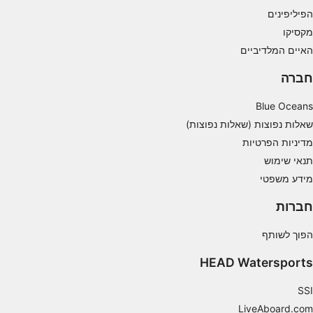
advertising
הפיליפינים
מקסיקו
Create profiles to personalise content
האיים המלדיביים
Use profiles to select personalised content
חברה
Measure advertising performance
Blue Oceans
Measure content performance
שאלות נפוצות (שאלות נפוצות)
מדיניות הפרטיות
Understand audiences through statistics or
תנאי שימוש
combinations of data from different sources
מידע משפטי
Develop and improve services
חברות
Use limited data to select content
הפוך לשותף
תכונות מיוחדות של IAB:
HEAD Watersports
Use precise geolocation data
SSI
Identify devices based on information
actively requested
LiveAboard.com