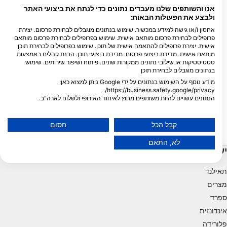
אנו והשותפים שלנו מעבדים נתונים כדי לנתח את ביצועי האתר
ולבצע את הפעולות הבאות:
אחסון ו/או גישה למידע במכשיר. שימוש בנתונים מוגבלים לבחירת פרסום. יצירת
פרופילים לבחירת פרסום מותאם אישית. שימוש בפרופילים לבחירת פרסום מותאם
אישית. יצירת פרופילים להתאמה אישית של תוכן. שימוש בפרופילים לבחירת תוכן
מותאם אישית. מדידת ביצועי פרסום. מדידת ביצועי תוכן. הבנת קהלים באמצעות
סטטיסטיקות או שילובי נתונים ממקורות שונים. פיתוח ושיפור שירותים. שימוש
Mares
Scubapro, Stephen Frink
בנתונים מוגבלים לבחירת תוכן
Guardalavaca
Phillips Dive Pier
(★4.0)
(★4.5)
מידע נוסף על השימוש בנתונים על ידי Google ניתן למצוא כאן:
פארק הצלילה פיליפס (Phillip's Dive Park)
https://business.safety.google/privacy/.
ממוקם בתחנת הצי האמריקני גואנטנמו ביי
40 מטרים עם תצורות יפות
הנתונים עשויים להיות משותפים מחוץ לאיחוד האירופי ולשלוח לארה"ב.
(US Naval Station Guantanamo Bay).
אלמוגים, צוקים גבוהים, דייל
ערוגות דשא ואלמוגים הן בין 6 מ' ל-18 מ'.
אנכיים וצוקים יפים, חלקם 
הסכמתך ומדיניות cookie חלות אך ורק על אתר/אפליקציה זו.
האתרים כוללים את "סירת מייק" LCM-8 של
לתהום.
הצג רשימת שותפים (1 ספקי IAB)
הצי האמריקאי, ובעלי החיים הימיים כוללים
קבל הכל
חסום
כרישי שונית שחורים, כמה מינים של צבי ים,
אנו משתמשים בנתונים שלך למטרות הבאות:
וצלופחים ירוקים ומנומרים.
לא, התאם
מטרות עיבוד IAB:
יעדים פופולריים
Store and/or access information on a device
תאילנד
Use limited data to select advertising
מצרים
ספרד
Create profiles for personalised advertising
אינדונזית
פלורידה
Use profiles to select personalised