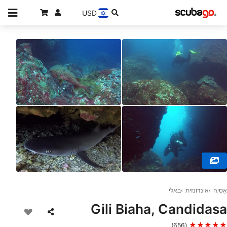
USD
© BALI FUN DIVING, 80224 Denpasar Selatan
אַסְיָה
אינדונזית
באלי
Gili Biaha, Candidasa
★★★★★
(656)