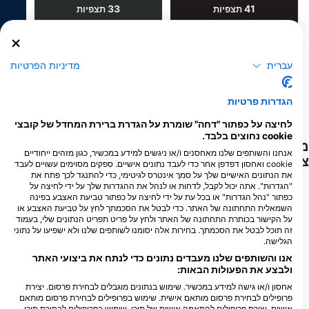
33
41
תצפיות
תצפיות
עברית
מדיניות הפרטיות
F
J
D
N
O
S
A
J
J
M
A
M
F
J
D
N
O
S
A
J
J
M
A
M
F
J
הגדרות פרטיות
הצג עוד בעלי חיים
לחיצה על כפתור "דחה" שומרת על הגדרת ברירת המחדל של קובצי
cookie נחוצים בלבד.
מרכזי צלילה המספקים שירותים לאתר
אנחנו והשותפים שלנו מאחסנים ו/או ניגשים למידע במכשיר, כגון מזהים ייחודיים
צלילה זה
cookie ואחסון דפדפן אחר כדי לעבד נתונים אישיים. ספקים מסוימים עשויים לעבד
את הנתונים האישיים שלך על סמך אינטרס לגיטימי, כדי להתנגד לכך פתח את
"הגדרות". אתה יכול לקבל, לדחות או לנהל את ההגדרות שלך על ידי לחיצה על
כפתור "נהל הגדרות" או בכל עת על ידי לחיצה על כפתור טביעת האצבע בפינה
Nico Dives Cool Bali
PURE DIVE RESORT
השמאלית התחתונה של האתר. כדי לבטל את הסכמתך לחץ על טביעת האצבע או
Jl. Sekuta 114 Sanur, 80228
Jalan Ped-Buyuk, Desa Ped , Nusa
על הקישור בכותרת התחתונה של האתר ולחץ על פריט תפריט הנתונים שלי, בעמוד
Penida, 80771 Klungkung, BA -
Denpasar, BA - אִינדוֹנֵזִיָה
זה תוכל לבטל את הסכמתך. בחירות אלה יסומנו לשותפים שלנו ולא ישפיעו על נתוני
אִינדוֹנֵזִיָה
הגלישה.
אנו והשותפים שלנו מעבדים נתונים כדי לנתח את ביצועי האתר
Hobi Dive Bali
Ocean Gravity Bali
ולבצע את הפעולות הבאות:
etngandang II No. 17,
Jl. Betngandang II No. 21,
אחסון ו/או גישה למידע במכשיר. שימוש בנתונים מוגבלים לבחירת פרסום. יצירת
ur, 80228 Denpasar,
80227 Denpasar - Sanur, BA
פרופילים לבחירת פרסום מותאם אישית. שימוש בפרופילים לבחירת פרסום מותאם
- אִינדוֹנֵזִיָה
BA - אִינדוֹנֵזִיָה
אישית. יצירת פרופילים להתאמה אישית של תוכן. שימוש בפרופילים לבחירת תוכן