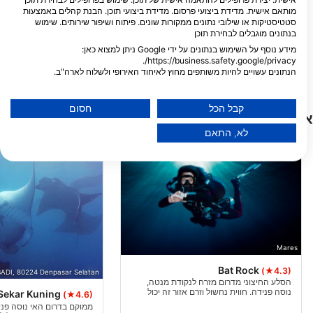
 DIVECLUB BALI
Bali Celebes Dive
מותאם אישית. מדידת ביצועי פרסום. מדידת ביצועי תוכן. הבנת קהלים באמצעות
l. Puri Bagus, 808001
Perum Beranda Bukit, Desa
סטטיסטיקות או שילובי נתונים ממקורות שונים. פיתוח ושיפור שירותים. שימוש
li, BA -
Kutuh, Kec Kuta Selatan,
בנתונים מוגבלים לבחירת תוכן
80361 Badung, BA -
אִינדוֹנֵזִיָה
אִינדוֹנֵזִיָה
מידע נוסף על השימוש בנתונים על ידי Google ניתן למצוא כאן:
TAUCH TERMINAL RESORT TULAMBEN
https://business.safety.google/privacy/.
anjar Dinas Geretek,
Ds. Banjar Kubu,
הנתונים עשויים להיות משותפים מחוץ לאיחוד האירופי ולשלוח לארה"ב.
Tejakula - Singaraja
Kecamatan Kubu, Karang
Asem, Bali, 80000
- Bali, BA - אִינדוֹנֵזִיָה
הסכמתך ומדיניות cookie חלות אך ורק על אתר/אפליקציה זו.
Tulamben, BA - אִינדוֹנֵזִיָה
הצג רשימת שותפים (1 ספקי IAB)
קבל הכל
חסום
אתרי צלילה בקרבת מקום
אנו משתמשים בנתונים שלך למטרות הבאות:
לא, התאם
מטרות עיבוד IAB:
Store and/or access information on a device
Use limited data to select advertising
Create profiles for personalised advertising
Use profiles to select personalised
Mares
advertising
Bat Rock
(★4.3)
ADI, 80224 Denpasar Selatan
הסלע החיצוני מדרום מזרח לנקודת מנטה,
Create profiles to personalise content
נוסה פנידה. חווית נחשול וזרם אזור זה יכול
 Sekar Kuning
(★4.6)
להיות צלילה מאתגרת, או יכול להיות כל כך רגוע
ממוקם בדרום האי נוסה פניד
שאתה יכול לשחות סביב הסלע.