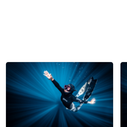
Use limited data to select co
Use precise geolocation dat
Identify devices based on i
חיוני
ביצועים
פונקציונלי
שיווק