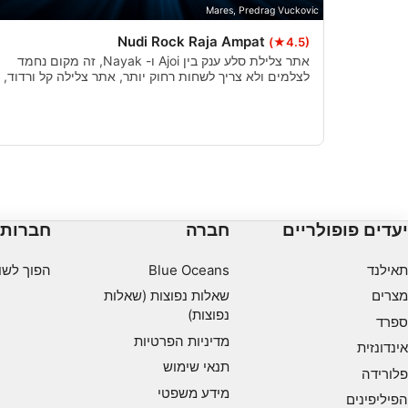
Mares, Predrag Vuckovic
Nudi Rock Raja Ampat
(★4.5)
אתר צלילת סלע ענק בין Ajoi ו- Nayak, זה מקום נחמד
לצלמים ולא צריך לשחות רחוק יותר, אתר צלילה קל ורדוד,
רק 4 דקות נסיעה ממזח ג'וארה.
יעדים פופולריים
חברה
חברות
תאילנד
Blue Oceans
הפוך לשו
מצרים
שאלות נפוצות (שאלות
נפוצות)
ספרד
מדיניות הפרטיות
אינדונזית
תנאי שימוש
פלורידה
מידע משפטי
הפיליפינים