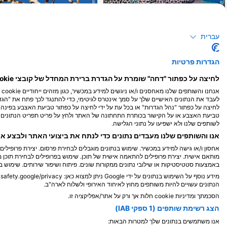
Alamy/Reinhard Dirscherl
Alamy-WaterFrame
מורנה
תמנון
עברית
הגדרות פרטיות
30
30
תצפיות
תצפיות
לחיצה על כפתור "דחה" שומרת על הגדרת ברירת המחדל של קובצי cookie נחוצים בלבד.
אנ
לעבד את הנתונים האישיים שלך על סמך אינטרס לגיטימי, כדי להתנגד לכך פתח את "הגדר
לחיצה על כפתור "נהל הגדרות" או בכל עת על ידי לחיצה על כפתור טביעת האצבע בפי
O
S
A
J
J
M
A
M
F
J
D
N
O
S
A
J
J
M
A
M
F
J
טביעת האצבע או על הקישור בכותרת התחתונה של האתר ולחץ על פריט תפריט הנתונים ש
לשותפים שלנו ולא ישפיעו על נתוני הגלישה.
אנו והשותפים שלנו מעבדים נתונים כדי לנתח את ביצועי האתר ולבצע א
אחסון ו/או גישה למידע במכשיר. שימוש בנתונים מוגבלים לבחירת פרסום. יצירת פרופילי
מותאם אישית. יצירת פרופילים להתאמה אישית של תוכן. שימוש בפרופילים לבחירת תוכן מ
באמצעות סטטיסטיקות או שילובי נתונים ממקורות שונים. פיתוח ושיפור שירותים. שימוש ב
מידע נוסף על השימוש בנתונים על ידי Google ניתן למצוא כאן: https://business.safety.google/privacy/.
הנתונים עשויים להיות משותפים מחוץ לאיחוד האירופי ולשלוח לארה"ב.
הסכמתך ומדיניות cookie חלות אך ורק על אתר/אפליקציה זו.
מרכזי צלילה המספקים שירותים לאתר צליל
הצג רשימת שותפים (1 ספקי IAB)
אנו משתמשים בנתונים שלך למטרות הבאות: