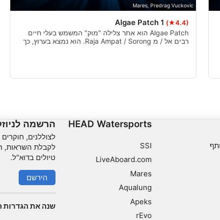
Mares, Predrag Vuckovic
Algae Patch 1
(★4.4)
Algae Patch הוא אתר צלילה "מוק" המשמש בעלי חיים
רבים אל / מ Raja Ampat / Sorong. הוא נמצא בערוץ, כך
שתצטרך לצפות בתרשימי הגאות כדי להימנע מזרמים
חזקים. הרבה אזורים חוליים עם בלוקים אלמוגים וחיי
מאקרו שוקקים.
HEAD Watersports
הרשמה לניוז
לצוללנים, חוקרים וא
תף
SSI
לקבלת השראות, חד
טיולים בדוא"ל.
LiveAboard.com
Mares
הירשם
Aqualung
Apeks
שנה את הגדרות ה
rEvo