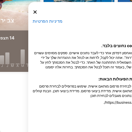
Shutterstock-Shane Myers Photography
iStock-Global_Pics
ברקודה
צב ירו
מדיניות הפרטיות
14
18
תצפיות
תצפי
חנו והשותפים שלנו מאחסנים ו/או ניגשים למידע במכשיר, כגון מזהים ייחודיים cookie ואחסון דפדפן אחר כדי לעבד נתונים אישיים. ספקים מסוימים עשויים
ות". אתה יכול לקבל, לדחות או לנהל את ההגדרות שלך על ידי
נה השמאלית התחתונה של האתר. כדי לבטל את הסכמתך לחץ על
J
J
M
A
M
F
J
D
N
O
S
A
J
J
M
A
M
F
J
D
N
לי, בעמוד זה תוכל לבטל את הסכמתך. בחירות אלה יסומנו
ת הפעולות הבאות:
הצג עוד בעלי חיים
ם לבחירת פרסום מותאם אישית. שימוש בפרופילים לבחירת פרסום
ותאם אישית. מדידת ביצועי פרסום. מדידת ביצועי תוכן. הבנת קהלים
נתונים מוגבלים לבחירת תוכן
ה זה