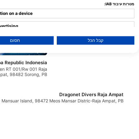
מטרות עיבוד IAB:
Soul Scuba Divers
tion on a device
Kri Island, Meos Mansuar, 98472 Raja
Ampat, PB - אִינדוֹנֵזִיָה
vertising
ised advertising
קבל הכל
חסום
nalised advertising
a Republic Indonesia
se content
ren RT 001/Rw 001 Raja
Ampat, 98482 Sorong, PB - אִינדוֹנֵז
nalised content
rmance
Dragonet Divers Raja Ampat
Kurkapa - Mansuar Island, 98472 Meos Mansar Distric-Raja Ampat, PB - אִי
ce
h statistics or combinations of data from different sources
es