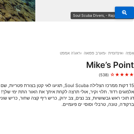
© Soul Scuba Divers, - Raja Ampat
אַסְיָה
אינדונזית
מערב פפואה
ראג'ה אמפט
Mike’s Point
★★★★☆
(538)
15 דקות ממרכז הצלילה Soul Scuba, תגיעו לאי קטן בצורת פ
אלמוגים רדוד. תלוי וקיר, אולי תרצה לקחת איתך את האור התת ימי שלך!
דג תוכי ראש גבשושיות, צב נצים, צב ירוק, כריש ריף קצה שחור, כריש שוני
ברקודה, טונה, טרבלי וסוסי ים פיגמיים.