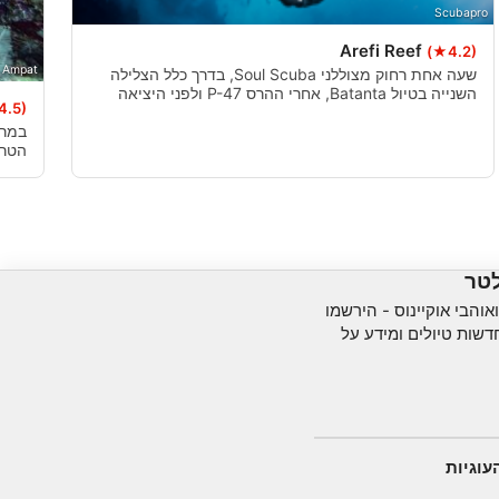
Scubapro
Arefi Reef
(★4.2)
a Ampat
שעה אחת רחוק מצוללני Soul Scuba, בדרך כלל הצלילה
השנייה בטיול Batanta, אחרי ההרס P-47 ולפני היציאה
4.5)
לג'ונגל לגלות את שני המפלים. המקום הזה מלא
wobbegong.
אמרי
לטר
והבי אוקיינוס ​​- הירשמו
שות טיולים ומידע על
עוגיות