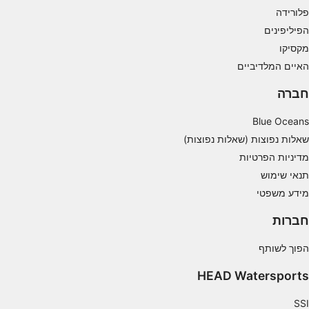
Understand audiences through statistics or
פלורידה
combinations of data from different sources
הפיליפינים
Develop and improve services
מקסיקו
האיים המלדיביים
Use limited data to select content
חברה
תכונות מיוחדות של IAB:
Use precise geolocation data
Blue Oceans
שאלות נפוצות (שאלות נפוצות)
Identify devices based on information
actively requested
מדיניות הפרטיות
תנאי שימוש
מטרות עיבוד שאינן IAB:
מידע משפטי
חיוני
חברות
ביצועים
הפוך לשותף
פונקציונלי
HEAD Watersports
שיווק
SSI