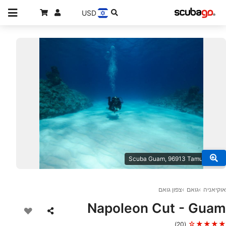
USD
© Scuba Guam, 96913 Tamuning
אוקיאניה
גואם
צפון גואם
Napoleon Cut - Guam
★★★★☆
(20)