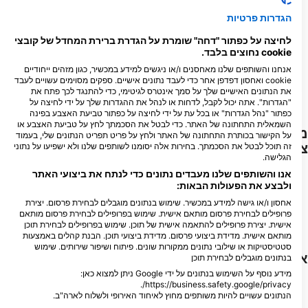
הגדרות פרטיות
3
תצפיות
לחיצה על כפתור "דחה" שומרת על הגדרת ברירת המחדל של קובצי
cookie נחוצים בלבד.
אנחנו והשותפים שלנו מאחסנים ו/או ניגשים למידע במכשיר, כגון מזהים ייחודיים
cookie ואחסון דפדפן אחר כדי לעבד נתונים אישיים. ספקים מסוימים עשויים לעבד
D
N
O
S
A
J
J
M
A
M
F
J
את הנתונים האישיים שלך על סמך אינטרס לגיטימי, כדי להתנגד לכך פתח את
"הגדרות". אתה יכול לקבל, לדחות או לנהל את ההגדרות שלך על ידי לחיצה על
כפתור "נהל הגדרות" או בכל עת על ידי לחיצה על כפתור טביעת האצבע בפינה
השמאלית התחתונה של האתר. כדי לבטל את הסכמתך לחץ על טביעת האצבע או
מרכזי צלילה המספקים שירותים לאתר
על הקישור בכותרת התחתונה של האתר ולחץ על פריט תפריט הנתונים שלי, בעמוד
צלילה זה
זה תוכל לבטל את הסכמתך. בחירות אלה יסומנו לשותפים שלנו ולא ישפיעו על נתוני
הגלישה.
אנו והשותפים שלנו מעבדים נתונים כדי לנתח את ביצועי האתר
ולבצע את הפעולות הבאות:
Scuba Guam
אחסון ו/או גישה למידע במכשיר. שימוש בנתונים מוגבלים לבחירת פרסום. יצירת
167 Marine Corp Dr, 96910
Hagatna, גואם
פרופילים לבחירת פרסום מותאם אישית. שימוש בפרופילים לבחירת פרסום מותאם
אישית. יצירת פרופילים להתאמה אישית של תוכן. שימוש בפרופילים לבחירת תוכן
מותאם אישית. מדידת ביצועי פרסום. מדידת ביצועי תוכן. הבנת קהלים באמצעות
סטטיסטיקות או שילובי נתונים ממקורות שונים. פיתוח ושיפור שירותים. שימוש
אתרי צלילה בקרבת מקום
בנתונים מוגבלים לבחירת תוכן
מידע נוסף על השימוש בנתונים על ידי Google ניתן למצוא כאן:
https://business.safety.google/privacy/.
הנתונים עשויים להיות משותפים מחוץ לאיחוד האירופי ולשלוח לארה"ב.