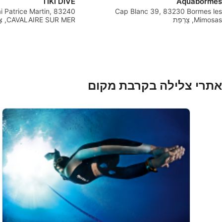
TIKI DIVE
Aquabormes
 Patrice Martin, 83240
Cap Blanc 39, 83230 Bormes les
nalised content
Mimosas, צָרְפַת
CAVALAIRE SUR MER, צָרְפַת
rmance
ce
h statistics or combinations of data from different sources
אתרי צלילה בקרבת מקום
es
ntent
תכונות מיוחדות של IAB:
a
nformation actively requested
מטרות עיבוד שאינן IAB: