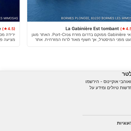
ES MIMOSAS
BORMES PLONGEE, 83230 BORMES LES MIMO
e
La Gabinière Est tombant
(★4.5)
(★4.
האי Gabinière ממוקם בדרום מזרח Port-Cros. האתר מוגן
ט מפני המיסטרל, אך חשוף מאוד לרוח המזרחית. אתר
מציעה פר
 מציע צלילת סחף עם ירידה מרהיבה מ 0 עד 50 מ '.
שתמיד מו
לטר
והבי אוקיינוס ​​- הירשמו
שות טיולים ומידע על
עוגיות