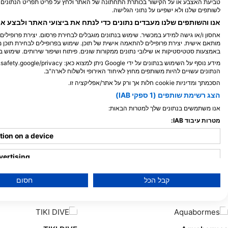
Shutterstock-Henry_and_Laura_Whittaker
Alamy-WaterFrame
טביעת האצבע או על הקישור בכותרת התחתונה של האתר ולחץ על פריט תפריט הנתונים ש
לשותפים שלנו ולא ישפיעו על נתוני הגלישה.
אנו והשותפים שלנו מעבדים נתונים כדי לנתח את ביצועי האתר ולבצע א
מורנה
לוק
אחסון ו/או גישה למידע במכשיר. שימוש בנתונים מוגבלים לבחירת פרסום. יצירת פרופילי
מותאם אישית. יצירת פרופילים להתאמה אישית של תוכן. שימוש בפרופילים לבחירת תוכן מ
באמצעות סטטיסטיקות או שילובי נתונים ממקורות שונים. פיתוח ושיפור שירותים. שימוש ב
מידע נוסף על השימוש בנתונים על ידי Google ניתן למצוא כאן: https://business.safety.google/privacy/.
7
6
תצפיות
ת
הנתונים עשויים להיות משותפים מחוץ לאיחוד האירופי ולשלוח לארה"ב.
הסכמתך ומדיניות cookie חלות אך ורק על אתר/אפליקציה זו.
הצג רשימת שותפים (1 ספקי IAB)
אנו משתמשים בנתונים שלך למטרות הבאות:
M
A
M
F
J
D
N
O
S
A
J
J
M
A
M
F
J
מטרות עיבוד IAB:
tion on a device
vertising
ised advertising
קבל הכל
חסום
מרכזי צלילה המספקים שירותים לאתר צליל
nalised advertising
se content