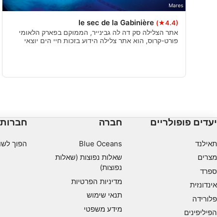
Mares
le sec de la Gabinière
(★4.4)
אתר הצלילה סק דה לה גבינייר, הממוקם בפארק הלאומי
פורט-קרוס, הוא אתר צלילה הידוע בזכות חיי הים יוצאי
הדופן ובמפגשים מרהיבים שבו.
יעדים פופולריים
חברה
חברות
תאילנד
Blue Oceans
הפוך לשו
מצרים
שאלות נפוצות (שאלות
נפוצות)
ספרד
מדיניות הפרטיות
אינדונזית
תנאי שימוש
פלורידה
מידע משפטי
הפיליפינים