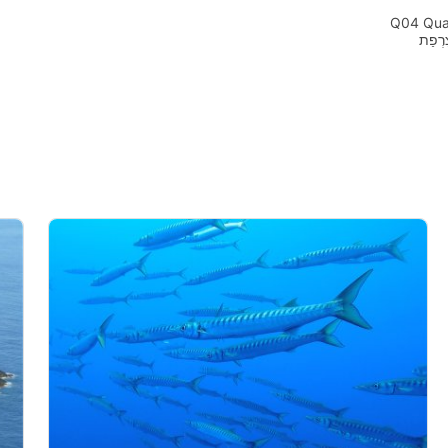
Q04 Quai
Use profiles to select perso
Measure advertising perfo
Measure content performan
Understand audiences throug
Develop and improve servic
Use limited data to select co
Use precise geolocation dat
Identify devices based on i
חיוני
ביצועים