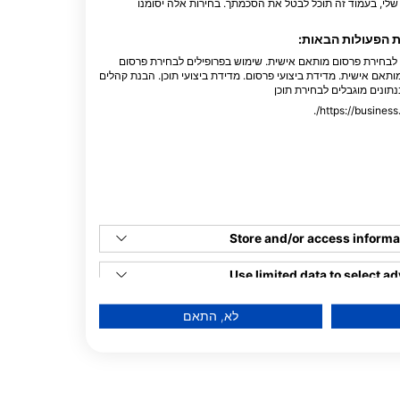
לי, בעמוד זה תוכל לבטל את הסכמתך. בחירות אלה יסומנו
ת הפעולות הבאות:
וס/דקר
ם לבחירת פרסום מותאם אישית. שימוש בפרופילים לבחירת פרסום
ותאם אישית. מדידת ביצועי פרסום. מדידת ביצועי תוכן. הבנת קהלים
נתונים מוגבלים לבחירת תוכן
צפיות
D
N
O
S
A
J
J
Store and/or access informa
Use limited data to select ad
Create profiles for personal
לא, התאם
ה זה
Use profiles to select perso
Create profiles to personali