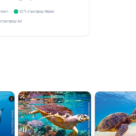
Shutterstock-Andrey Armyagov
iStock-Global_Pics