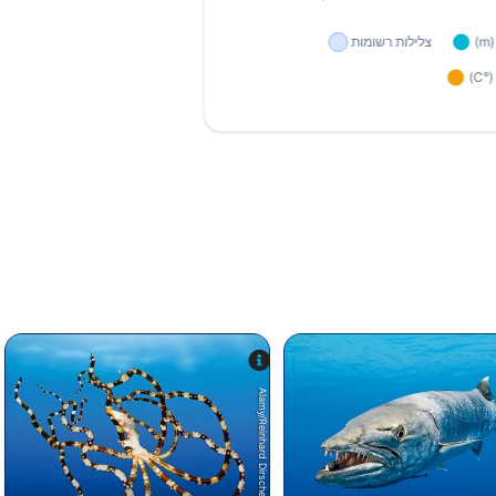
Alamy/Reinhard Dirscherl