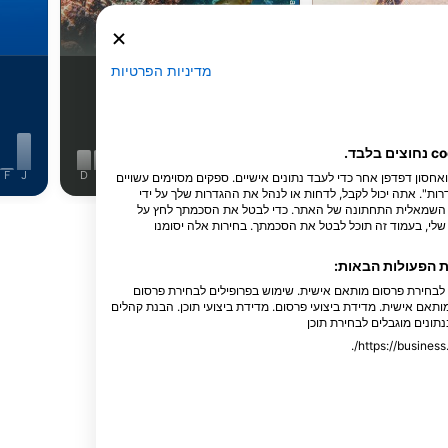
 ירוק
צבים קרני
מדיניות הפרטיות
31
תצפיות
תצפיות
F
J
D
N
O
S
A
J
J
M
A
M
F
J
D
N
O
S
A
J
J
חנו והשותפים שלנו מאחסנים ו/או ניגשים למידע במכשיר, כגון מזהים ייחודיים cookie ואחסון דפדפן אחר כדי לעבד נתונים אישיים. ספקים מסוימים עשויים
ות". אתה יכול לקבל, לדחות או לנהל את ההגדרות שלך על ידי
נה השמאלית התחתונה של האתר. כדי לבטל את הסכמתך לחץ על
הצג עוד בעלי חיים
לי, בעמוד זה תוכל לבטל את הסכמתך. בחירות אלה יסומנו
ת הפעולות הבאות:
ם לבחירת פרסום מותאם אישית. שימוש בפרופילים לבחירת פרסום
ותאם אישית. מדידת ביצועי פרסום. מדידת ביצועי תוכן. הבנת קהלים
נתונים מוגבלים לבחירת תוכן
ה זה
O FIL DE L’EAU
PLONGEE P