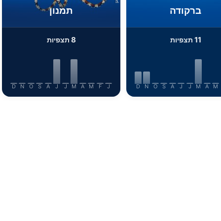
ברקודה
תמנון
8
11
תצפיות
תצפיות
D
N
O
S
A
J
J
M
A
M
F
J
D
N
O
S
A
J
J
M
A
M