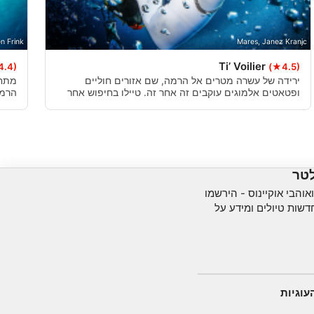
n Frink
Mares, Janez Kranjc
Ti’ Voilier
4.4)
(★4.5)
ירידה של עשרה מטרים אל הרמה, שם אזורים חוליים
מתחת
ופטאטים אלמוגים עוקבים זה אחר זה. טיילו בחיפוש אחר
הרמה
לובסטרים, צלופחים מוראי ולמבי; אל תשכח להסתכל
ואז מ
למעלה כדי לראות את המלך מקרל, ברקודה או מניוק
חולפים מעל! סירת מפרש טרופה קטנה
לטר
והבי אוקיינוס ​​- הירשמו
שות טיולים ומידע על
עוגיות