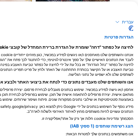
מורנה
צב
עברית
45
81
תצפיות
הגדרות פרטיות
לחיצה על כפתור "דחה" שומרת על הגדרת ברירת המחדל של קובצי cookie נחוצים בלבד.
M
A
M
F
J
D
N
O
S
A
J
J
M
A
M
F
J
אנ
לעבד את הנתונים האישיים שלך על סמך אינטרס לגיטימי, כדי להתנגד לכך פתח את "הגדר
לחיצה על כפתור "נהל הגדרות" או בכל עת על ידי לחיצה על כפתור טביעת האצבע בפי
טביעת האצבע או על הקישור בכותרת התחתונה של האתר ולחץ על פריט תפריט הנתונים ש
לשותפים שלנו ולא ישפיעו על נתוני הגלישה.
אנו והשותפים שלנו מעבדים נתונים כדי לנתח את ביצועי האתר ולבצע א
אחסון ו/או גישה למידע במכשיר. שימוש בנתונים מוגבלים לבחירת פרסום. יצירת פרופילי
מותאם אישית. יצירת פרופילים להתאמה אישית של תוכן. שימוש בפרופילים לבחירת תוכן מ
באמצעות סטטיסטיקות או שילובי נתונים ממקורות שונים. פיתוח ושיפור שירותים. שימוש ב
מרכזי צלילה המספקים שירותים לאתר צליל
מידע נוסף על השימוש בנתונים על ידי Google ניתן למצוא כאן: https://business.safety.google/privacy/.
הנתונים עשויים להיות משותפים מחוץ לאיחוד האירופי ולשלוח לארה"ב.
הסכמתך ומדיניות cookie חלות אך ורק על אתר/אפליקציה זו.
הצג רשימת שותפים (1 ספקי IAB)
אנו משתמשים בנתונים שלך למטרות הבאות:
ASSION MARTINIQUE