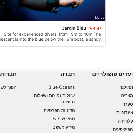
ntent
תכונות מיוחדות של IAB:
Mares
a
Jardin Bleu
(★4.4)
nformation actively requested
Site for experienced divers, from 19m to 40m The
descent is into the blue below the 19m boat, a sandy
מטרות עיבוד שאינן IAB:
plateau with large coral spats! IN THE DEEP BLUE.
יעדים פופולריים
חברה
חברות
תאילנד
Blue Oceans
הפוך לשו
מצרים
שאלות נפוצות (שאלות
נפוצות)
ספרד
מדיניות הפרטיות
אינדונזית
תנאי שימוש
פלורידה
מידע משפטי
הפיליפינים