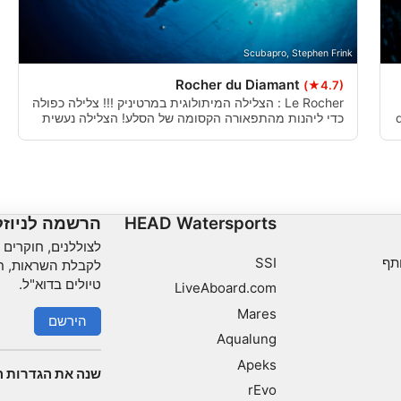
Use limited data to select co
Scubapro, Stephen Frink
Use precise geolocation dat
Rocher du Diamant
(★4.7)
Identify devices based on i
Le Rocher : הצלילה המיתולוגית במרטיניק !!! צלילה כפולה
כדי ליהנות מהתפאורה הקסומה של הסלע! הצלילה נעשית
למרגלות הסלע, המים צלולים וכחולים, הקירות מכוסים בכל
צבעי הקשת !!!
חיוני
ביצועים
HEAD Watersports
הרשמה לניוז
פונקציונלי
לצוללנים, חוקרים וא
תף
SSI
לקבלת השראות, חד
שיווק
טיולים בדוא"ל.
LiveAboard.com
Mares
הירשם
Aqualung
Apeks
שנה את הגדרות ה
rEvo