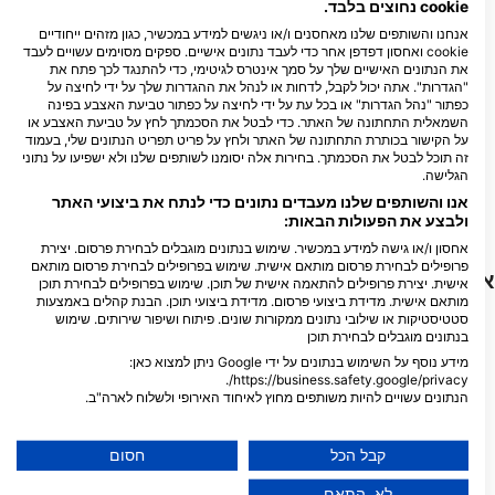
cookie נחוצים בלבד.
אנחנו והשותפים שלנו מאחסנים ו/או ניגשים למידע במכשיר, כגון מזהים ייחודיים
cookie ואחסון דפדפן אחר כדי לעבד נתונים אישיים. ספקים מסוימים עשויים לעבד
GET WET, Get Wet Waikato
את הנתונים האישיים שלך על סמך אינטרס לגיטימי, כדי להתנגד לכך פתח את
Dive
"הגדרות". אתה יכול לקבל, לדחות או לנהל את ההגדרות שלך על ידי לחיצה על
כפתור "נהל הגדרות" או בכל עת על ידי לחיצה על כפתור טביעת האצבע בפינה
451 TE RAPA ROAD, 3200
HAMILTON, ניו זילנד
השמאלית התחתונה של האתר. כדי לבטל את הסכמתך לחץ על טביעת האצבע או
על הקישור בכותרת התחתונה של האתר ולחץ על פריט תפריט הנתונים שלי, בעמוד
זה תוכל לבטל את הסכמתך. בחירות אלה יסומנו לשותפים שלנו ולא ישפיעו על נתוני
Performance Diver
הגלישה.
74 Barrys Point Road, 0622
אנו והשותפים שלנו מעבדים נתונים כדי לנתח את ביצועי האתר
Auckland, ניו זילנד
ולבצע את הפעולות הבאות:
אחסון ו/או גישה למידע במכשיר. שימוש בנתונים מוגבלים לבחירת פרסום. יצירת
פרופילים לבחירת פרסום מותאם אישית. שימוש בפרופילים לבחירת פרסום מותאם
אתרי צלילה בקרבת מקום
אישית. יצירת פרופילים להתאמה אישית של תוכן. שימוש בפרופילים לבחירת תוכן
מותאם אישית. מדידת ביצועי פרסום. מדידת ביצועי תוכן. הבנת קהלים באמצעות
סטטיסטיקות או שילובי נתונים ממקורות שונים. פיתוח ושיפור שירותים. שימוש
בנתונים מוגבלים לבחירת תוכן
מידע נוסף על השימוש בנתונים על ידי Google ניתן למצוא כאן:
https://business.safety.google/privacy/.
הנתונים עשויים להיות משותפים מחוץ לאיחוד האירופי ולשלוח לארה"ב.
הסכמתך ומדיניות cookie חלות אך ורק על אתר/אפליקציה זו.
הצג רשימת שותפים (1 ספקי IAB)
קבל הכל
חסום
אנו משתמשים בנתונים שלך למטרות הבאות:
Mares
Mares
לא, התאם