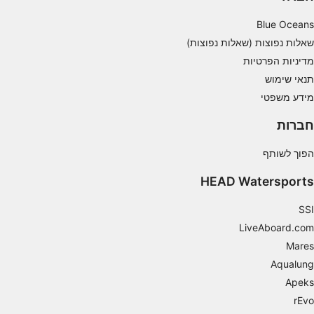
Blue Oceans
Use limited data to select content
שאלות נפוצות (שאלות נפוצות)
תכונות מיוחדות של IAB:
מדיניות הפרטיות
Use precise geolocation data
תנאי שימוש
מידע משפטי
Identify devices based on information
actively requested
חברות
מטרות עיבוד שאינן IAB:
הפוך לשותף
חיוני
HEAD Watersports
ביצועים
SSI
פונקציונלי
LiveAboard.com
שיווק
Mares
Aqualung
Apeks
rEvo