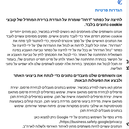
הגדרות פרטיות
10
19
תצפיות
תצפיות
לחיצה על כפתור "דחה" שומרת על הגדרת ברירת המחדל של קובצי
cookie נחוצים בלבד.
אנחנו והשותפים שלנו מאחסנים ו/או ניגשים למידע במכשיר, כגון מזהים ייחודיים
cookie ואחסון דפדפן אחר כדי לעבד נתונים אישיים. ספקים מסוימים עשויים לעבד
את הנתונים האישיים שלך על סמך אינטרס לגיטימי, כדי להתנגד לכך פתח את
F
J
D
N
O
S
A
J
J
M
A
M
F
J
D
N
O
S
A
J
J
M
A
M
F
J
"הגדרות". אתה יכול לקבל, לדחות או לנהל את ההגדרות שלך על ידי לחיצה על
כפתור "נהל הגדרות" או בכל עת על ידי לחיצה על כפתור טביעת האצבע בפינה
השמאלית התחתונה של האתר. כדי לבטל את הסכמתך לחץ על טביעת האצבע או
על הקישור בכותרת התחתונה של האתר ולחץ על פריט תפריט הנתונים שלי, בעמוד
מרכזי צלילה המספקים שירותים לאתר
זה תוכל לבטל את הסכמתך. בחירות אלה יסומנו לשותפים שלנו ולא ישפיעו על נתוני
צלילה זה
הגלישה.
אנו והשותפים שלנו מעבדים נתונים כדי לנתח את ביצועי האתר
ולבצע את הפעולות הבאות:
אחסון ו/או גישה למידע במכשיר. שימוש בנתונים מוגבלים לבחירת פרסום. יצירת
Manta Ray Bay Resort & Yap
פרופילים לבחירת פרסום מותאם אישית. שימוש בפרופילים לבחירת פרסום מותאם
Divers
אישית. יצירת פרופילים להתאמה אישית של תוכן. שימוש בפרופילים לבחירת תוכן
1 Manta Ray Drive, 96943 Yap,
מותאם אישית. מדידת ביצועי פרסום. מדידת ביצועי תוכן. הבנת קהלים באמצעות
מיקרונזיה, מדינות הפדרציה של
סטטיסטיקות או שילובי נתונים ממקורות שונים. פיתוח ושיפור שירותים. שימוש
בנתונים מוגבלים לבחירת תוכן
מידע נוסף על השימוש בנתונים על ידי Google ניתן למצוא כאן:
https://business.safety.google/privacy/.
אתרי צלילה בקרבת מקום
הנתונים עשויים להיות משותפים מחוץ לאיחוד האירופי ולשלוח לארה"ב.