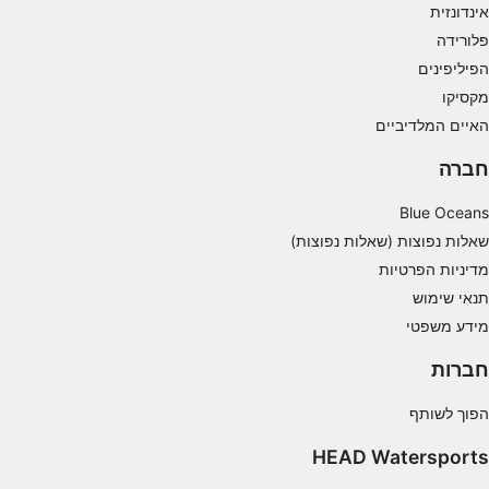
אינדונזית
Understand audiences through statistics or
combinations of data from different sources
פלורידה
הפיליפינים
Develop and improve services
מקסיקו
האיים המלדיביים
Use limited data to select content
תכונות מיוחדות של IAB:
חברה
Use precise geolocation data
Blue Oceans
Identify devices based on information
שאלות נפוצות (שאלות נפוצות)
actively requested
מדיניות הפרטיות
מטרות עיבוד שאינן IAB:
תנאי שימוש
מידע משפטי
חיוני
חברות
ביצועים
הפוך לשותף
פונקציונלי
HEAD Watersports
שיווק