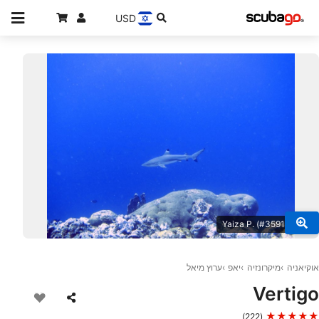
USD
© Yaiza P. (#3591290)
אוקיאניה
מיקרונזיה
יאפ
ערוץ מיאל
Vertigo
★★★★★
(222)