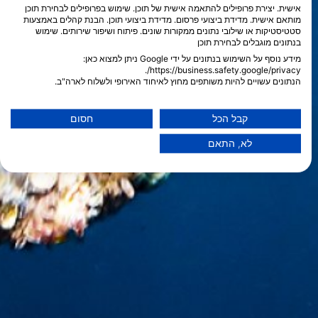
אישית. יצירת פרופילים להתאמה אישית של תוכן. שימוש בפרופילים לבחירת תוכן
מותאם אישית. מדידת ביצועי פרסום. מדידת ביצועי תוכן. הבנת קהלים באמצעות
סטטיסטיקות או שילובי נתונים ממקורות שונים. פיתוח ושיפור שירותים. שימוש
בנתונים מוגבלים לבחירת תוכן
מידע נוסף על השימוש בנתונים על ידי Google ניתן למצוא כאן:
https://business.safety.google/privacy/.
הנתונים עשויים להיות משותפים מחוץ לאיחוד האירופי ולשלוח לארה"ב.
הסכמתך ומדיניות cookie חלות אך ורק על אתר/אפליקציה זו.
הצג רשימת שותפים (1 ספקי IAB)
קבל הכל
חסום
אנו משתמשים בנתונים שלך למטרות הבאות:
לא, התאם
מטרות עיבוד IAB:
Store and/or access information on a device
Use limited data to select advertising
Create profiles for personalised advertising
Use profiles to select personalised
advertising
Create profiles to personalise content