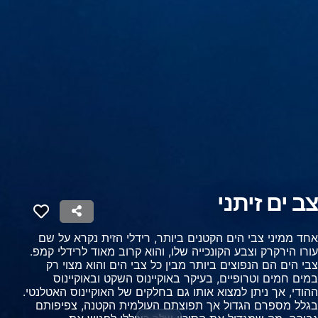
Use profiles to select personalised content
Measure advertising performance
Measure content performance
Understand audiences through statistics or
combinations of data from different sources
Develop and improve services
Use limited data to select content
תכונות מיוחדות של IAB:
צב ים זיתני
Use precise geolocation data
אחד ממיני צבי הים הקטנים ביותר, רידלי הזית נקרא על שם
Identify devices based on information
עורו הירקרק וצבע הקונכייה שלו, והוא קרוב מאוד לרידלי קמפ.
actively requested
צבי הים הם הנפוצים ביותר מבין כל צבי הים והוא מצוי רק
במים חמים וטרופיים, בעיקר באוקיינוס השקט ובאוקיינוס
מטרות עיבוד שאינן IAB:
ההודי, אך ניתן למצוא אותו גם בחלקים של האוקיינוס האטלנטי.
חיוני
בגלל מספרם הגדול אך תפוצתם העולמית הקטנה, צפיפותם