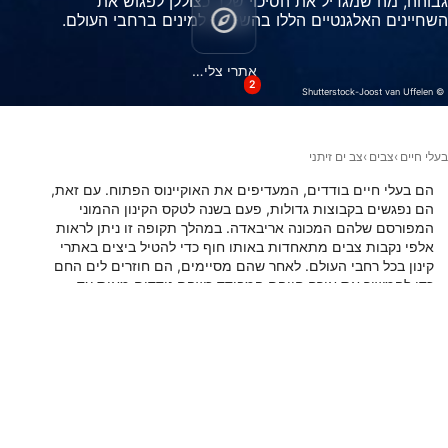
גבוהה, מה שמגדיל את הסיכוי שלך כצוללן לפגוש את
ביצועים
השחיינים האלגנטיים הללו בהשוואה למינים ברחבי העולם.
פונקציונלי
אתרי צלילה
2
© Shutterstock-Joost van Uffelen
שיווק
בעלי חיים
צבים
צב ים זיתני
הם בעלי חיים בודדים, המעדיפים את האוקיינוס הפתוח. עם זאת,
הם נפגשים בקבוצות גדולות, פעם בשנה לטקס הקינון ההמוני
המפורסם שלהם המכונה אריבאדה. במהלך תקופה זו ניתן לראות
אלפי נקבות צבים מתאחדות באותו חוף כדי להטיל ביצים באתרי
קינון בכל רחבי העולם. לאחר שהם מסיימים, הם חוזרים לים החם
כדי להמשיך את אורח חייהם המבודד כשהם נודדים מאות עד
אלפי קילומטרים מדי שנה. אם צלילה עם צב ים רידלי זית נמצאת
ברשימת הדלי שלך, בדוק את מפת אתר הצלילה למטה כדי למצוא
את האזורים הטובים ביותר ברחבי העולם לראות את החיות היפות
האלה.
אתרי צלילה עם בעל חיים זה