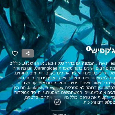
Measure advertising performance
Measure content performance
Understand audiences through statistics or
combinations of data from different sources
Develop and improve services
ג'קפיש
Use limited data to select content
תכונות מיוחדות של IAB:
Trevallies, המכונה גם בדרך כלל Jacks או Jackfish, כוללים
מינים רבים ושונים בתוך משפחת Carangidae. הם מין גדול
Use precise geolocation data
של דגי ים כסופים ודגי ציד אהובים בקרב דייגי מים פתוחים.
ניתן למצוא טורפים מסיביים אלה באופן פרטני ובבתי ספר
Identify devices based on information
ברחבי האזור האינדו-פסיפי, החל מדרום אפריקה מערבה
actively requested
להוואי ויפן דרומה לאוסטרליה. Jackfish/Trevallies הם מיני
מטרות עיבוד שאינן IAB:
דגים אינטליגנטיים, המשתמשים באסטרטגיות ציד ממוקדות
כדי לקטוף את טרפם, כולל מיני דגים אחרים, סרטנים,
חיוני
צפלופודים ורכיכות.
ביצועים
אתרי צלילה