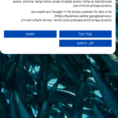
סטטיסטיקות או שילובי נתונים ממקורות שונים. פיתוח ושיפור שירותים. שימוש
בנתונים מוגבלים לבחירת תוכן
מידע נוסף על השימוש בנתונים על ידי Google ניתן למצוא כאן:
https://business.safety.google/privacy/.
הנתונים עשויים להיות משותפים מחוץ לאיחוד האירופי ולשלוח לארה"ב.
הסכמתך ומדיניות cookie חלות אך ורק על אתר/אפליקציה זו.
הצג רשימת שותפים (1 ספקי IAB)
קבל הכל
חסום
אנו משתמשים בנתונים שלך למטרות הבאות:
לא, התאם
מטרות עיבוד IAB:
Store and/or access information on a device
Use limited data to select advertising
Create profiles for personalised advertising
Use profiles to select personalised
advertising
Create profiles to personalise content
Use profiles to select personalised content