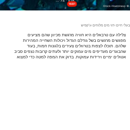
1681
פונקציונלי
© iStock-Hoatzinexp
שיווק
בעלי חיים
דגי מים מלוחים
ג'קפיש
צלילה עם טרבאלים היא חוויה מרגשת מכיוון שהם מציעים
מפגשים מרגשים בשל גודלם הגדול ויכולות השחייה המהירות
שלהם. תוכלו לצפות בטרוולים צעירים בלגונות חמות, בעוד
שהבוגרים מעדיפים מים עמוקים יותר ולעתים קרובות נצפים סביב
אטולים ימיים וירידות עמוקות. בדוק את המפה למטה כדי למצוא
את אתרי הצלילה הטובים ביותר לתצפיות בטרוואלי.
אתרי צלילה עם בעל חיים זה
DivePoint Hudhuran Fushi, 20193
DivePoint Hudhuran Fushi, 20193
Male
Male