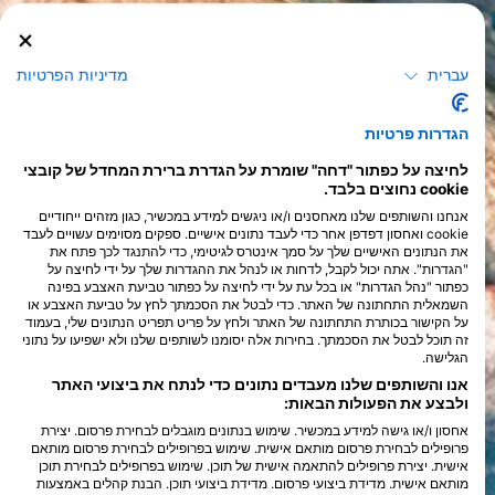
עברית
מדיניות הפרטיות
הגדרות פרטיות
לחיצה על כפתור "דחה" שומרת על הגדרת ברירת המחדל של קובצי
cookie נחוצים בלבד.
אנחנו והשותפים שלנו מאחסנים ו/או ניגשים למידע במכשיר, כגון מזהים ייחודיים
cookie ואחסון דפדפן אחר כדי לעבד נתונים אישיים. ספקים מסוימים עשויים לעבד
את הנתונים האישיים שלך על סמך אינטרס לגיטימי, כדי להתנגד לכך פתח את
"הגדרות". אתה יכול לקבל, לדחות או לנהל את ההגדרות שלך על ידי לחיצה על
כפתור "נהל הגדרות" או בכל עת על ידי לחיצה על כפתור טביעת האצבע בפינה
השמאלית התחתונה של האתר. כדי לבטל את הסכמתך לחץ על טביעת האצבע או
על הקישור בכותרת התחתונה של האתר ולחץ על פריט תפריט הנתונים שלי, בעמוד
זה תוכל לבטל את הסכמתך. בחירות אלה יסומנו לשותפים שלנו ולא ישפיעו על נתוני
הגלישה.
אנו והשותפים שלנו מעבדים נתונים כדי לנתח את ביצועי האתר
ולבצע את הפעולות הבאות:
אחסון ו/או גישה למידע במכשיר. שימוש בנתונים מוגבלים לבחירת פרסום. יצירת
פרופילים לבחירת פרסום מותאם אישית. שימוש בפרופילים לבחירת פרסום מותאם
אישית. יצירת פרופילים להתאמה אישית של תוכן. שימוש בפרופילים לבחירת תוכן
מותאם אישית. מדידת ביצועי פרסום. מדידת ביצועי תוכן. הבנת קהלים באמצעות