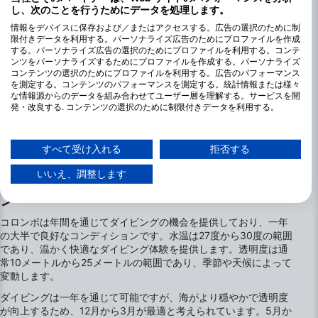
し、次のことを行うためにデータを処理します。
情報をデバイスに保存および／またはアクセスする。広告の選択のために制
限付きデータを利用する。パーソナライズ広告のためにプロファイルを作成
する。パーソナライズ広告の選択のためにプロファイルを利用する。コンテ
ンツをパーソナライズするためにプロファイルを作成する。パーソナライズ
コンテンツの選択のためにプロファイルを利用する。広告のパフォーマンス
を測定する。コンテンツのパフォーマンスを測定する。統計情報または様々
な情報源からのデータを組み合わせてユーザー層を理解する。サービスを開
発・改良する. コンテンツの選択のために制限付きデータを利用する。
Googleによるデータ利用に関する詳細情報は、こちらでご確認いただけま
す：https://business.safety.google/privacy/
データは欧州連合外で共有され、米国に送信される場合があります。
すべて受け入れる
拒否する
お客様の同意とcookieポリシーは、この Web サイト/アプリにのみ適用され
ます。
いいえ、調整します
コロンボでのダイビングのベストシーズ
パートナーリストを見る (1 IABベンダー)
ン
当社はお客様のデータを次の目的で使用します。
コロンボは年間を通じてダイビングの機会を提供しており、一年
IABの処理目的：
の大半で良好なコンディションです。水温は27度から30度の範囲
情報をデバイスに保存および／またはアクセス
であり、温かく快適なダイビング体験を提供します。透明度は通
する
常10メートルから25メートルの範囲であり、季節や天候によって
変動します。
広告の選択のために制限付きデータを利用する
ダイビングは一年を通じて可能ですが、海がより穏やかで透明度
が向上するため、12月から3月が最適と考えられています。5月か
パーソナライズ広告のためにプロファイルを作