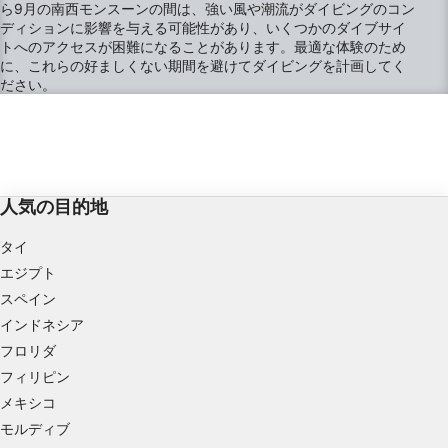
ら9月の南西モンスーンの間は、強い風や潮流がダイビングのコン
成する
ディションに影響を与える可能性があり、いくつかのダイブサイ
トへのアクセスが困難になることがあります。最適な体験のため
パーソナライズ広告の選択のためにプロファイ
に、これらの好ましくない期間を避けてダイビングを計画してく
ルを利用する
ださい。
コンテンツをパーソナライズするためにプロフ
ァイルを作成する
パーソナライズコンテンツの選択のためにプロ
ファイルを利用する
人気の目的地
広告のパフォーマンスを測定する
タイ
コンテンツのパフォーマンスを測定する
エジプト
スペイン
統計情報または様々な情報源からのデータを組
インドネシア
み合わせてユーザー層を理解する
フロリダ
サービスを開発・改良する
フィリピン
メキシコ
コンテンツの選択のために制限付きデータを利
モルディブ
用する