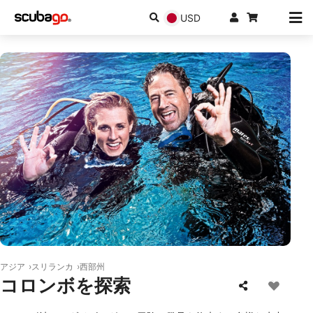
USD
© Mares
アジア
スリランカ
西部州
コロンボを探索