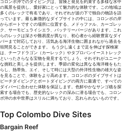
コロンボ沖でのダイビングは、冒険と発見を約束する多様な水中
の風景を提供し、愛好家にとって魅力的な体験です。この地域は
多くのレックで有名であり、それぞれが波の下で独自の物語を語
っています。最も象徴的なダイブサイトの中には、コロンボの岸
からボートですぐの場所に位置する、メドゥファル、カーゴレッ
ク、サーモピュライシエラ、バッテリーバージがあります。これ
らのレックは深さや難易度が異なり、初心者から経験豊富なダイ
バーまで対応しており、活気ある海洋生物に囲まれながら過去を
垣間見ることができます。 もう少し遠くまで足を伸ばす探検家
は、チーフドラゴン（カーレック）やタプロバンイーストレック
といったさらなる宝物を発見するでしょう。それぞれがユニーク
な挑戦と美しさを提供します。季節の変化は異なる海洋種をもた
らし、熱帯魚、エイ、そして時には大型の外洋性生物の雄大な姿
を見ることで、体験をより高めます。コロンボのダイブサイトは
ビーチダイビングとボートダイビングの両方に最適で、すべての
ダイバーに合わせた体験を保証します。色鮮やかなサンゴ礁を探
索する場合でも、歴史的なレックの深みに潜る場合でも、コロン
ボ沖の水中世界はスリルに満ちており、忘れられないものです。
Top Colombo Dive Sites
Bargain Reef