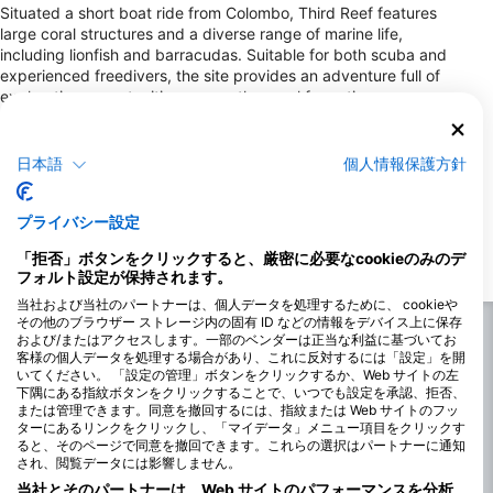
Situated a short boat ride from Colombo, Third Reef features
large coral structures and a diverse range of marine life,
including lionfish and barracudas. Suitable for both scuba and
experienced freedivers, the site provides an adventure full of
exploration opportunities among the coral formations.
Medhufaru Wreck
日本語
個人情報保護方針
This technical diving site is known for the Medhufaru Wreck,
providing divers with an intriguing underwater exploration of a
sunken cargo ship. Home to lionfish and batfish, it's ideal for
プライバシー設定
skilled scuba divers seeking a deeper adventure. Divers should
prepare for strong currents and plan accordingly.
「拒否」ボタンをクリックすると、厳密に必要なcookieのみのデ
フォルト設定が保持されます。
当社および当社のパートナーは、個人データを処理するために、 cookieや
その他のブラウザー ストレージ内の固有 ID などの情報をデバイス上に保存
および/またはアクセスします。一部のベンダーは正当な利益に基づいてお
客様の個人データを処理する場合があり、これに反対するには「設定」を開
いてください。 「設定の管理」ボタンをクリックするか、Web サイトの左
下隅にある指紋ボタンをクリックすることで、いつでも設定を承認、拒否、
または管理できます。同意を撤回するには、指紋または Web サイトのフッ
ターにあるリンクをクリックし、「マイデータ」メニュー項目をクリックす
ると、そのページで同意を撤回できます。これらの選択はパートナーに通知
され、閲覧データには影響しません。
当社とそのパートナーは、Web サイトのパフォーマンスを分析