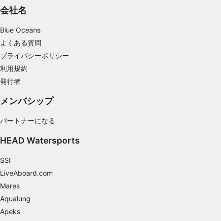
IAB特集：
会社名
正確な位置情報データを利用する
Blue Oceans
能動的に要求して取得した情報に基づくデバイ
よくある質問
スの識別
プライバシーポリシー
IAB以外の処理目的：
利用規約
発行者
必要
メンバシップ
性能
パートナーになる
機能的
HEAD Watersports
広告
SSI
LiveAboard.com
Mares
Aqualung
Apeks