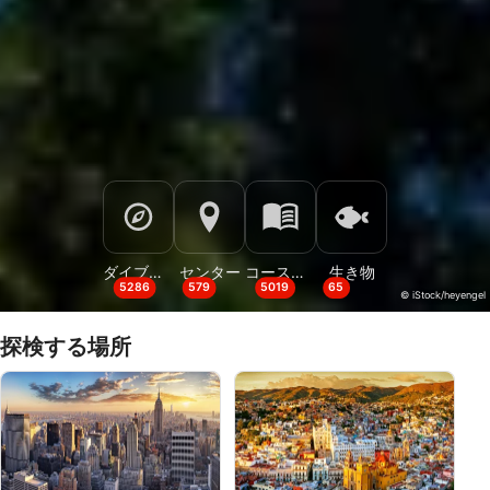
ダイブサイト
センター
コースとイベント
生き物
5286
579
5019
65
© iStock/heyengel
探検する場所