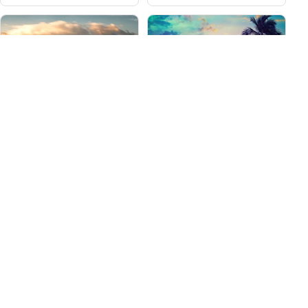
iStock/CraigZerbe
iStock/RomoloTavani
カナダ
バハマ諸島
最後の野生のフロンティア、カ
バハマでのダイビングはスリリ
ナダには、よく守られた秘密が
ングな体験です。あらゆるレベ
あります。それは、ここででき
ルのダイバーに、数々の冒険が
る素晴らしいダイビングです。
待っています。
コースとイベ
ダイブサイ
センタ
ダイブサイト
センター
ント
ト
ー
27
269
14
233
6
iStock/Romolo-Tavani
iStock/danilovi