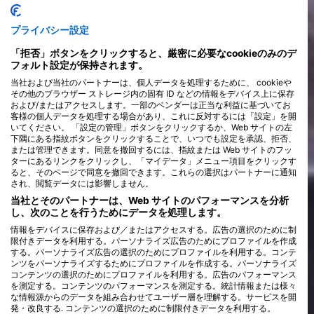
リーズには世界で2番目に大きなバリアリーフがあり、あらゆる場
所で壮大な水中アドベンチャーが楽しめます。
プライバシー設定
「拒否」ボタンをクリックすると、厳密に必要なcookieのみのデ
フォルト設定が保持されます。
当社および当社のパートナーは、個人データを処理するために、 cookieや
その他のブラウザー ストレージ内の固有 ID などの情報をデバイス上に保存
および/またはアクセスします。一部のベンダーは正当な利益に基づいてお
客様の個人データを処理する場合があり、これに反対するには「設定」を開
いてください。 「設定の管理」ボタンをクリックするか、Web サイトの左
下隅にある指紋ボタンをクリックすることで、いつでも設定を承認、拒否、
または管理できます。同意を撤回するには、指紋または Web サイトのフッ
ターにあるリンクをクリックし、「マイデータ」メニュー項目をクリックす
ると、そのページで同意を撤回できます。これらの選択はパートナーに通知
され、閲覧データには影響しません。
当社とそのパートナーは、Web サイトのパフォーマンスを分析
し、次のことを行うためにデータを処理します。
情報をデバイスに保存および／またはアクセスする。広告の選択のために制
限付きデータを利用する。パーソナライズ広告のためにプロファイルを作成
する。パーソナライズ広告の選択のためにプロファイルを利用する。コンテ
ンツをパーソナライズするためにプロファイルを作成する。パーソナライズ
コンテンツの選択のためにプロファイルを利用する。広告のパフォーマンス
を測定する。コンテンツのパフォーマンスを測定する。統計情報または様々
な情報源からのデータを組み合わせてユーザー層を理解する。サービスを開
発・改良する. コンテンツの選択のために制限付きデータを利用する。