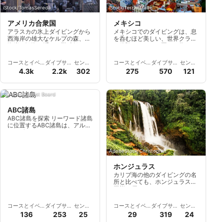
iStock/TomasSereda
iStock/ferrantraite
アメリカ合衆国
メキシコ
アラスカの氷上ダイビングから
メキシコでのダイビングは、息
西海岸の雄大なケルプの森、東
を呑むほど美しい、世界クラス
海岸の深海に浮かぶ難破船ま
の体験です。この国は、数々の
で、アメリカで最も多様なダイ
冒険と自然の驚異に満ちた景観
ビングスポットを体験してくだ
を提供しています。
コースとイベ
ダイブサイ
センタ
コースとイベ
ダイブサイ
センタ
さい。
ント
ト
ー
ント
ト
ー
4.3k
2.2k
302
275
570
121
Curacao Tourist Board
ABC諸島
ABC諸島を探索 リーワード諸島
に位置するABC諸島は、アル
バ、ボネール、キ
AdobeStock/Christopher
ホンジュラス
カリブ海の他のダイビングの名
所と比べても、ホンジュラスは
同様に優れており、いくつかの
場所よりもさらに優れています
が、より安価であるという利点
コースとイベ
ダイブサイ
センタ
コースとイベ
ダイブサイ
センタ
があります。
ント
ト
ー
ント
ト
ー
136
253
25
29
319
24