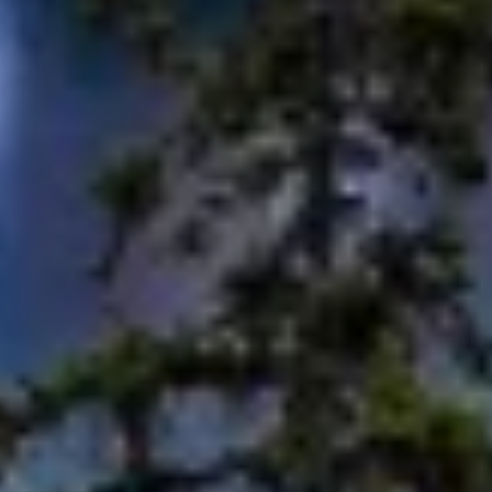
パーソナライズコンテンツの選択のためにプロ
ファイルを利用する
広告のパフォーマンスを測定する
コンテンツのパフォーマンスを測定する
統計情報または様々な情報源からのデータを組
み合わせてユーザー層を理解する
サービスを開発・改良する
コンテンツの選択のために制限付きデータを利
用する
IAB特集：
正確な位置情報データを利用する
能動的に要求して取得した情報に基づくデバイ
スの識別
IAB以外の処理目的：