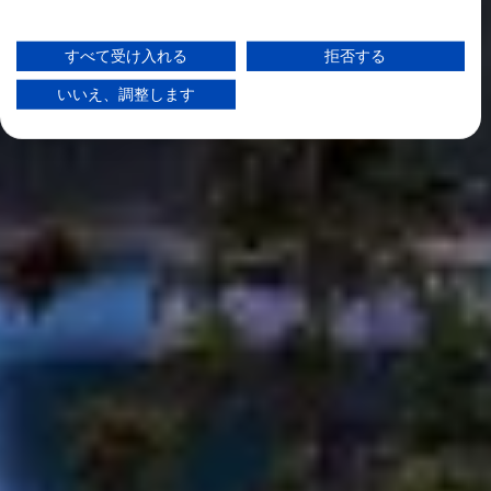
Googleによるデータ利用に関する詳細情報は、こちらでご確認いただけま
す：https://business.safety.google/privacy/
データは欧州連合外で共有され、米国に送信される場合があります。
すべて受け入れる
拒否する
お客様の同意とcookieポリシーは、この Web サイト/アプリにのみ適用され
ます。
いいえ、調整します
パートナーリストを見る (1 IABベンダー)
当社はお客様のデータを次の目的で使用します。
IABの処理目的：
情報をデバイスに保存および／またはアクセス
する
広告の選択のために制限付きデータを利用する
パーソナライズ広告のためにプロファイルを作
成する
パーソナライズ広告の選択のためにプロファイ
ルを利用する
コンテンツをパーソナライズするためにプロフ
ァイルを作成する