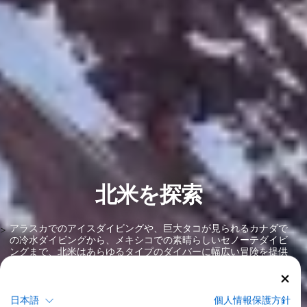
北米を探索
アラスカでのアイスダイビングや、巨大タコが見られるカナダで
>
の冷水ダイビングから、メキシコでの素晴らしいセノーテダイビ
ングまで、北米はあらゆるタイプのダイバーに幅広い冒険を提供
しています。北米は生物多様性の代名詞であり、カエルアンコ
ウ、ブダイ、トランペットフィッシュ、エンゼルフィッシュな
ど、多くの熱帯魚が生息しています。カリブ海にはバハマ、ドミ
ニカ共和国、ケイマン諸島など数百の島々があります。また、ベ
日本語
個人情報保護方針