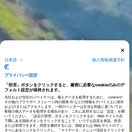
南米を探索
南米には、イリャベラ、アブロルホス諸島、イースター島など、
日本語
個人情報保護方針
>
数多くのダイビングスポットがあります。キュラソー、アルバ、
ブラジル、ボネール島は、この地域で最高のスクーバダイビング
の目的地です。フェルナンド・デ・ノローニャ島のような、ホテ
プライバシー設定
ルが一切ない手つかずの火山島など、冒険好きにはたまらない隠
れた名所も数多くあります。南米での冒険では、冷水ダイビン
「拒否」ボタンをクリックすると、厳密に必要なcookieのみのデ
グ、​​サメとのケージダイビング、​​さらには海底火山の尾根の探検
フォルト設定が保持されます。
なども楽しめます。この地域でダイビングに最適な時期は9月から
当社および当社のパートナーは、個人データを処理するために、 cookieや
5月ですが、一年を通してダイビングに適したコンディションが揃
その他のブラウザー ストレージ内の固有 ID などの情報をデバイス上に保存
っています。
および/またはアクセスします。一部のベンダーは正当な利益に基づいてお
客様の個人データを処理する場合があり、これに反対するには「設定」を開
いてください。 「設定の管理」ボタンをクリックするか、Web サイトの左
下隅にある指紋ボタンをクリックすることで、いつでも設定を承認、拒否、
または管理できます。同意を撤回するには、指紋または Web サイトのフッ
ターにあるリンクをクリックし、「マイデータ」メニュー項目をクリックす