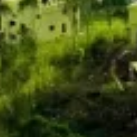
コンテンツの選択のために制限付きデータを利
用する
IAB特集：
正確な位置情報データを利用する
能動的に要求して取得した情報に基づくデバイ
スの識別
IAB以外の処理目的：
必要
性能
機能的
広告