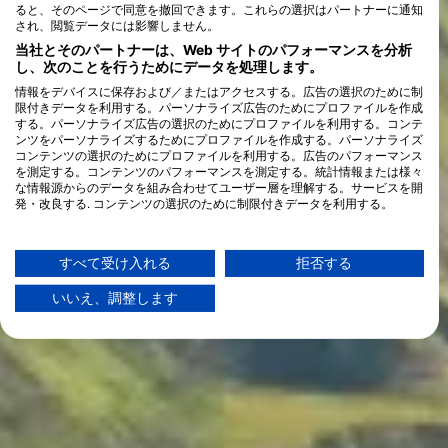
ると、そのページで同意を撤回できます。これらの選択はパートナーに通知
され、閲覧データには影響しません。
当社とそのパートナーは、Web サイトのパフォーマンスを分析
し、次のことを行うためにデータを処理します。
情報をデバイスに保存および／またはアクセスする。広告の選択のために制
限付きデータを利用する。パーソナライズ広告のためにプロファイルを作成
する。パーソナライズ広告の選択のためにプロファイルを利用する。コンテ
ンツをパーソナライズするためにプロファイルを作成する。パーソナライズ
コンテンツの選択のためにプロファイルを利用する。広告のパフォーマンス
を測定する。コンテンツのパフォーマンスを測定する。統計情報または様々
な情報源からのデータを組み合わせてユーザー層を理解する。サービスを開
発・改良する. コンテンツの選択のために制限付きデータを利用する。
Googleによるデータ利用に関する詳細情報は、こちらでご確認いただけま
す：https://business.safety.google/privacy/
データは欧州連合外で共有され、米国に送信される場合があります。
すべて受け入れる
拒否する
お客様の同意とcookieポリシーは、この Web サイト/アプリにのみ適用され
ます。
いいえ、調整します
パートナーリストを見る (1 IABベンダー)
当社はお客様のデータを次の目的で使用します。
IABの処理目的：
情報をデバイスに保存および／またはアクセス
する