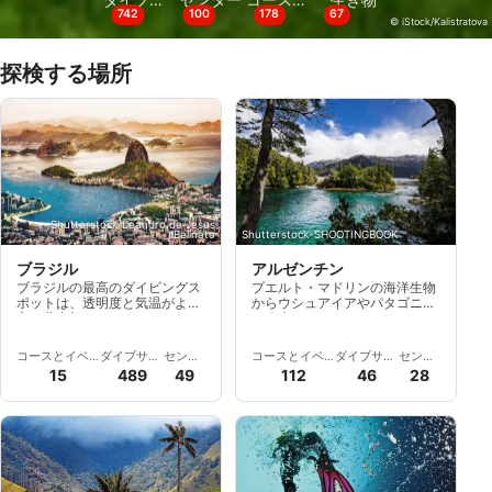
742
100
178
67
© iStock/Kalistratova
探検する場所
Shutterstock/Leandro de Jesus
Belinato
Shutterstock-SHOOTINGBOOK
ブラジル
アルゼンチン
ブラジルの最高のダイビングス
プエルト・マドリンの海洋生物
ポットは、透明度と気温がより
からウシュアイアやパタゴニア
良い北東部にあります。
の冷水アドベンチャーまで、ア
ルゼンチでスクーバダイビング
を満喫しましょう。Scubagoで
コースとイベ
ダイブサイ
センタ
コースとイベ
ダイブサイ
センタ
南大西洋のダイビングスポット
ント
ト
ー
ント
ト
ー
15
489
49
112
46
28
やプロ仕様のダイビングセンタ
ーを探索してください。