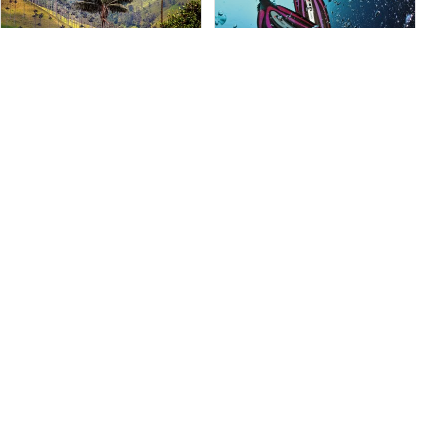
Shutterstock-mehdi33300
Mares
コロンビア
ベネズエラ
コロンビアを探索 コロンビアは
ベネズエラでスクーバダイビン
南米北西海岸に位置する国で、
グを経験しましょう。手つかず
首都はボゴ
のサンゴ礁、生き生きとした海
洋生物、そしてロス・ロケス島
とマルガリータ島の世界クラス
コースとイベ
ダイブサイ
センタ
コースとイベ
ダイブサイ
センタ
のダイブサイトが魅力です。
ント
ト
ー
ント
ト
ー
15
94
7
34
39
3
Scubagoの信頼できるダイビン
グセンターで、カリブ海の水中
アドベンチャーを体験してくだ
さい。
iStock/Kalistratova
iStock/Alexandr Berdicevschi
エクアドル
チリ
エクアドルのスクーバダイビン
チリは手つかずの自然が残って
グは、ガラパゴス諸島と並んで
いて、知られていないダイビン
世界でも最高のダイビングスポ
グスポットがたくさんありま
ットの一つです。
す。