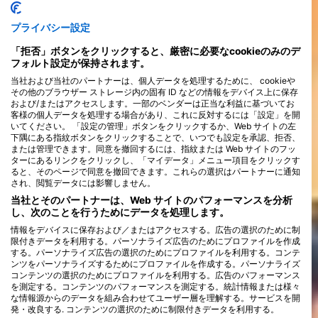
9月にかけての時期です。
プライバシー設定
「拒否」ボタンをクリックすると、厳密に必要なcookieのみのデ
フォルト設定が保持されます。
当社および当社のパートナーは、個人データを処理するために、 cookieや
その他のブラウザー ストレージ内の固有 ID などの情報をデバイス上に保存
および/またはアクセスします。一部のベンダーは正当な利益に基づいてお
客様の個人データを処理する場合があり、これに反対するには「設定」を開
いてください。 「設定の管理」ボタンをクリックするか、Web サイトの左
下隅にある指紋ボタンをクリックすることで、いつでも設定を承認、拒否、
または管理できます。同意を撤回するには、指紋または Web サイトのフッ
ターにあるリンクをクリックし、「マイデータ」メニュー項目をクリックす
ると、そのページで同意を撤回できます。これらの選択はパートナーに通知
され、閲覧データには影響しません。
当社とそのパートナーは、Web サイトのパフォーマンスを分析
し、次のことを行うためにデータを処理します。
情報をデバイスに保存および／またはアクセスする。広告の選択のために制
限付きデータを利用する。パーソナライズ広告のためにプロファイルを作成
する。パーソナライズ広告の選択のためにプロファイルを利用する。コンテ
ンツをパーソナライズするためにプロファイルを作成する。パーソナライズ
コンテンツの選択のためにプロファイルを利用する。広告のパフォーマンス
を測定する。コンテンツのパフォーマンスを測定する。統計情報または様々
な情報源からのデータを組み合わせてユーザー層を理解する。サービスを開
発・改良する. コンテンツの選択のために制限付きデータを利用する。