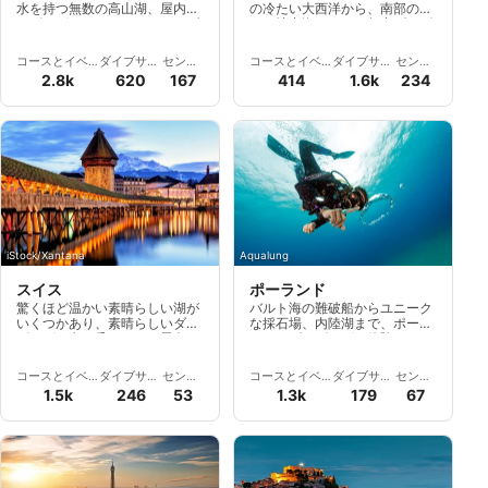
水を持つ無数の高山湖、屋内ダ
の冷たい大西洋から、南部の暖
イビングセンターなどがあるダ
かい地中海まで、一年中ダイビ
イバーの国です。
ングに最適です。
コースとイベ
ダイブサイ
センタ
コースとイベ
ダイブサイ
センタ
ント
ト
ー
ント
ト
ー
2.8k
620
167
414
1.6k
234
iStock/Xantana
Aqualung
スイス
ポーランド
驚くほど温かい素晴らしい湖が
バルト海の難破船からユニーク
いくつかあり、素晴らしいダイ
な採石場、内陸湖まで、ポーラ
ビングと息を呑むような景色を
ンドでダイビングを体験しまし
同時に楽しむことができます。
ょう。Scubagoで、冷水アドベ
ンチャー、歴史的な難破船ダイ
コースとイベ
ダイブサイ
センタ
コースとイベ
ダイブサイ
センタ
ビング、​​そしてポーランド全土
ント
ト
ー
ント
ト
ー
1.5k
246
53
1.3k
179
67
のプロフェッショナルなダイビ
ングセンターを探索しましょ
う。