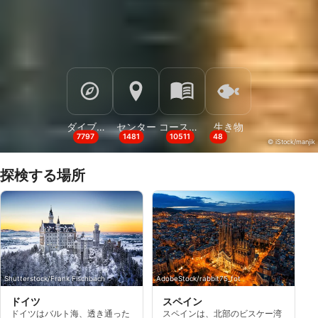
ダイブサイト
センター
コースとイベント
生き物
7797
1481
10511
48
© iStock/manjik
探検する場所
Shutterstock/Frank Fischbach
AdobeStock/rabbit75_fot
ドイツ
スペイン
ドイツはバルト海、透き通った
スペインは、北部のビスケー湾