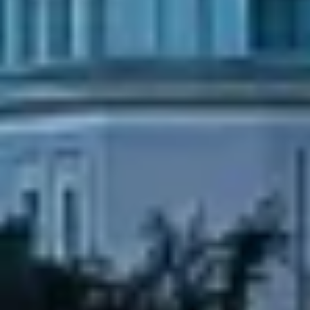
パーソナライズコンテンツの選択のためにプロ
ファイルを利用する
広告のパフォーマンスを測定する
コンテンツのパフォーマンスを測定する
統計情報または様々な情報源からのデータを組
み合わせてユーザー層を理解する
サービスを開発・改良する
コンテンツの選択のために制限付きデータを利
用する
IAB特集：
正確な位置情報データを利用する
能動的に要求して取得した情報に基づくデバイ
スの識別
IAB以外の処理目的：