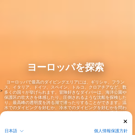
ヨーロッパを探索
ヨーロッパで最高のダイビングエリアには、ギリシャ、フラン
ス、イタリア、ドイツ、スペイン、トルコ、クロアチアなど、数
>
多くの国々が挙げられます。冒険好きなダイバーは、海洋公園や
保護区の壮大さを体感したり、圧倒されるような沈船を探検した
り、最高峰の透明度を誇る湖で潜ったりすることができます。温
水でのダイビングを好むか、冷水でのダイビングを好むかを問わ
ず、ヨーロッパにはあらゆるタイプのダイバーを満たす環境が整
っています。 この大陸を代表するトップクラスのダイブサイトに
は、サルデーニャ、アオザメのダイビングで世界的に有名なアゾ
レス諸島、カナリア諸島、そしてキオス島などがあります。この
日本語
個人情報保護方針
地域で最高のダイビングコンディションに恵まれるのは、4月から