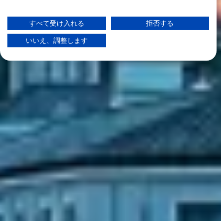
Googleによるデータ利用に関する詳細情報は、こちらでご確認いただけま
す：https://business.safety.google/privacy/
データは欧州連合外で共有され、米国に送信される場合があります。
すべて受け入れる
拒否する
お客様の同意とcookieポリシーは、この Web サイト/アプリにのみ適用され
ます。
いいえ、調整します
パートナーリストを見る (1 IABベンダー)
当社はお客様のデータを次の目的で使用します。
IABの処理目的：
情報をデバイスに保存および／またはアクセス
する
広告の選択のために制限付きデータを利用する
パーソナライズ広告のためにプロファイルを作
成する
パーソナライズ広告の選択のためにプロファイ
ルを利用する
コンテンツをパーソナライズするためにプロフ
ァイルを作成する