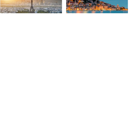
iStock/Givaga
iStock/ultraforma
フランス
クロアチア
フランスは地中海から北海、ラ
アドリア海に面した南東ヨーロ
イン川から大西洋まで広がって
ッパの歴史豊かな国、クロアチ
おり、興味深いダイビングアド
アは「千の島の国」と呼ばれて
ベンチャーを提供しています。
います。
コースとイベ
ダイブサイ
センタ
コースとイベ
ダイブサイ
センタ
ント
ト
ー
ント
ト
ー
523
835
87
890
461
58
iStock/RudyBalasko
iStock/ewg3D
イタリア
マルタ
イタリアは南ヨーロッパの半島
マルタはマルタ島、ゴゾ島、コ
で、ブーツのような形をしてい
ミノ島で構成され、史跡と素晴
ることでも有名です。地中海の
らしいダイビングで知られてい