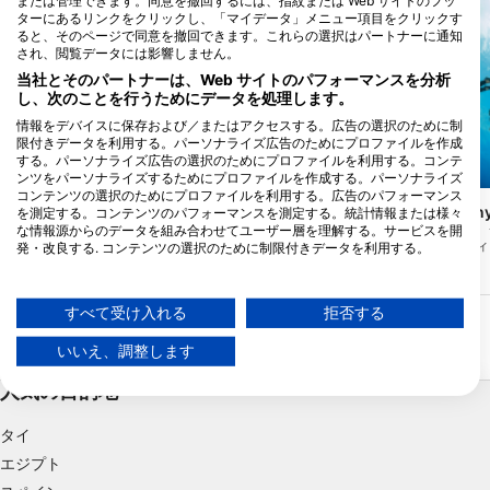
または管理できます。同意を撤回するには、指紋または Web サイトのフッ
ターにあるリンクをクリックし、「マイデータ」メニュー項目をクリックす
ると、そのページで同意を撤回できます。これらの選択はパートナーに通知
され、閲覧データには影響しません。
当社とそのパートナーは、Web サイトのパフォーマンスを分析
し、次のことを行うためにデータを処理します。
情報をデバイスに保存および／またはアクセスする。広告の選択のために制
限付きデータを利用する。パーソナライズ広告のためにプロファイルを作成
する。パーソナライズ広告の選択のためにプロファイルを利用する。コンテ
ンツをパーソナライズするためにプロファイルを作成する。パーソナライズ
Aqualung
コンテンツの選択のためにプロファイルを利用する。広告のパフォーマンス
Peter S. (#417559)
San Benedicto Ca
を測定する。コンテンツのパフォーマンスを測定する。統計情報または様々
な情報源からのデータを組み合わせてユーザー層を理解する。サービスを開
エル・キャニオン」は、
Roca Partida
(★4.7)
島の南端、有名なレヴィ
発・改良する. コンテンツの選択のために制限付きデータを利用する。
ロカ・パルティダは、ソコロの西70マイ
位置しています。その深
ル、サンベネディクトから85マイルのとこ
Googleによるデータ利用に関する詳細情報は、こちらでご確認いただけま
いるため、大きな遠洋魚
ろにあります。ライブボードでのみアクセ
す：https://business.safety.google/privacy/
らしい場所です。これは
ス可能で、何百フィートもの水深からそび
パートレベルのダイビン
データは欧州連合外で共有され、米国に送信される場合があります。
すべて受け入れる
拒否する
え立つピナクルの上でのアドバンスダイブ
ボードを介してのみ到達
です。
お客様の同意とcookieポリシーは、この Web サイト/アプリにのみ適用され
す。
ます。
いいえ、調整します
パートナーリストを見る (1 IABベンダー)
人気の目的地
当社はお客様のデータを次の目的で使用します。
IABの処理目的：
タイ
エジプト
情報をデバイスに保存および／またはアクセス
する