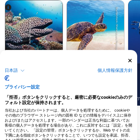
Shutterstock-Shane Myers Photography
Alamy-WaterFrame
ウツボ
アオウミガメ
5
3
日本語
個人情報保護方針
目撃例
目撃例
プライバシー設定
「拒否」ボタンをクリックすると、厳密に必要なcookieのみのデ
J
F
M
A
M
J
J
A
S
O
N
D
J
F
M
A
M
J
J
A
S
O
N
D
J
F
フォルト設定が保持されます。
当社および当社のパートナーは、個人データを処理するために、 cookieや
他の生物を表示
その他のブラウザー ストレージ内の固有 ID などの情報をデバイス上に保存
および/またはアクセスします。一部のベンダーは正当な利益に基づいてお
客様の個人データを処理する場合があり、これに反対するには「設定」を開
いてください。 「設定の管理」ボタンをクリックするか、Web サイトの左
近くのダイブサイト
下隅にある指紋ボタンをクリックすることで、いつでも設定を承認、拒否、