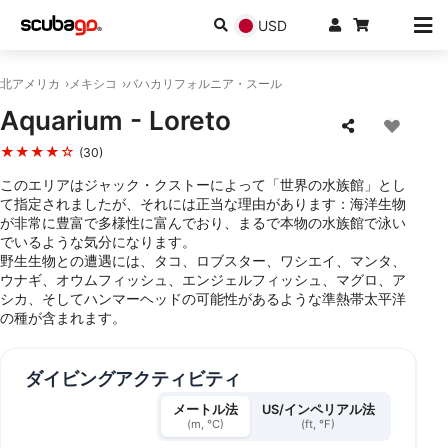
USD
北アメリカ
メキシコ
バハカリフォルニア・スール
Aquarium - Loreto
★★★★☆
(30)
このエリアはジャック・クストーによって「世界の水族館」とし
て指定されましたが、それには正当な理由があります：海洋生物
が非常に豊富で多様性に富んでおり、まるで本物の水族館で泳い
でいるような気分になります。
野生生物との遭遇には、タコ、ロブスター、ワシエイ、マンタ、
ウナギ、オウムフィッシュ、エンジェルフィッシュ、マグロ、ア
シカ、そしてハンマーヘッドの可能性があるような準熱帯太平洋
の種が含まれます。
ダイビングアクティビティ
メートル法
US/インペリアル法
(m, °C)
(ft, °F)