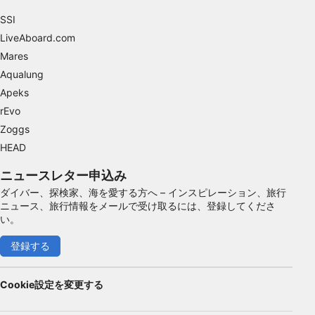
SSI
コンテンツの選択のために制限付きデータを利
LiveAboard.com
用する
Mares
IAB特集：
Aqualung
正確な位置情報データを利用する
Apeks
rEvo
能動的に要求して取得した情報に基づくデバイ
スの識別
Zoggs
HEAD
IAB以外の処理目的：
必要
ニュースレター申込み
ダイバー、探検家、海を愛する方へ – インスピレーション、旅行
性能
ニュース、旅行情報をメールで受け取るには、登録してくださ
い。
機能的
登録する
広告
Cookie設定を変更する