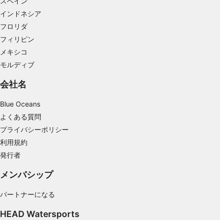
スペイン
インドネシア
広告の選択のために制限付きデータを利用する
フロリダ
パーソナライズ広告のためにプロファイルを作
フィリピン
成する
メキシコ
モルディブ
パーソナライズ広告の選択のためにプロファイ
ルを利用する
会社名
コンテンツをパーソナライズするためにプロフ
ァイルを作成する
Blue Oceans
よくある質問
パーソナライズコンテンツの選択のためにプロ
プライバシーポリシー
ファイルを利用する
利用規約
広告のパフォーマンスを測定する
発行者
コンテンツのパフォーマンスを測定する
メンバシップ
統計情報または様々な情報源からのデータを組
パートナーになる
み合わせてユーザー層を理解する
HEAD Watersports
サービスを開発・改良する