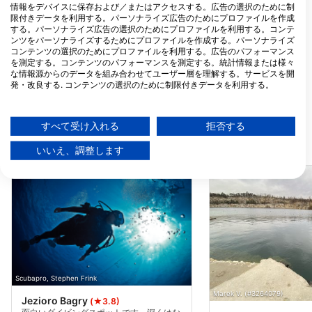
Kapelanka 1a, 30-347
情報をデバイスに保存および／またはアクセスする。広告の選択のために制
Kraków, ポーランド
限付きデータを利用する。パーソナライズ広告のためにプロファイルを作成
する。パーソナライズ広告の選択のためにプロファイルを利用する。コンテ
ンツをパーソナライズするためにプロファイルを作成する。パーソナライズ
コンテンツの選択のためにプロファイルを利用する。広告のパフォーマンス
を測定する。コンテンツのパフォーマンスを測定する。統計情報または様々
な情報源からのデータを組み合わせてユーザー層を理解する。サービスを開
発・改良する. コンテンツの選択のために制限付きデータを利用する。
Googleによるデータ利用に関する詳細情報は、こちらでご確認いただけま
す：https://business.safety.google/privacy/
データは欧州連合外で共有され、米国に送信される場合があります。
すべて受け入れる
拒否する
お客様の同意とcookieポリシーは、この Web サイト/アプリにのみ適用され
近くのダイブサイト
ます。
いいえ、調整します
パートナーリストを見る (1 IABベンダー)
当社はお客様のデータを次の目的で使用します。
IABの処理目的：
情報をデバイスに保存および／またはアクセス
する
広告の選択のために制限付きデータを利用する
Scubapro, Stephen Frink
パーソナライズ広告のためにプロファイルを作
Marek V. (#3264079)
Jezioro Bagry
(★3.8)
成する