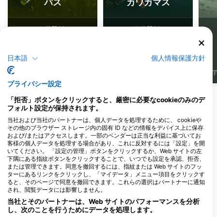
バス
カワカマス
66
45
目撃例
目撃例
日本語
個人情報保護方針
J
F
M
A
M
J
J
A
S
O
N
D
J
F
M
A
M
J
J
A
S
O
N
D
J
F
プライバシー設定
「拒否」ボタンをクリックすると、厳密に必要なcookieのみのデ
このダイビングサイトに対応するダイビン
フォルト設定が保持されます。
グセンター
当社および当社のパートナーは、個人データを処理するために、 cookieや
その他のブラウザー ストレージ内の固有 ID などの情報をデバイス上に保存
および/またはアクセスします。一部のベンダーは正当な利益に基づいてお
客様の個人データを処理する場合があり、これに反対するには「設定」を開
SEATREASURE
いてください。 「設定の管理」ボタンをクリックするか、Web サイトの左
KOLOBRZESKA 16/1, 30-406
Centrum Nurkowe Scuba
下隅にある指紋ボタンをクリックすることで、いつでも設定を承認、拒否、
KRAKOW, ポーランド
Elite
または管理できます。同意を撤回するには、指紋または Web サイトのフッ
Balicka 18, 33-332 Kraków, ポーラ
ターにあるリンクをクリックし、「マイデータ」メニュー項目をクリックす
ンド
ると、そのページで同意を撤回できます。これらの選択はパートナーに通知
され、閲覧データには影響しません。
当社とそのパートナーは、Web サイトのパフォーマンスを分析
し、次のことを行うためにデータを処理します。
NAUTILUS