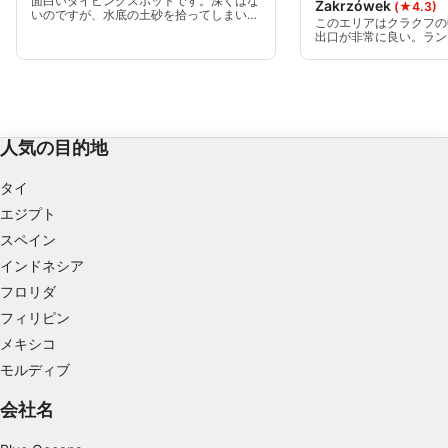
面白いダイビングスポットです。深くはな
Zakrzówek
(★4.3)
いのですが、水底の土砂を拾ってしまい、
このエリアはクラクフの
パーソナライズ広告の選択のためにプロファイ
視界が極端に悪くなりやすいので、完璧な
出口が非常に良い。ラン
浮力が必要です。
ルを利用する
自体への入場禁止に注意
ことが多い。
コンテンツをパーソナライズするためにプロフ
ァイルを作成する
パーソナライズコンテンツの選択のためにプロ
人気の目的地
ファイルを利用する
タイ
広告のパフォーマンスを測定する
エジプト
スペイン
コンテンツのパフォーマンスを測定する
インドネシア
統計情報または様々な情報源からのデータを組
フロリダ
み合わせてユーザー層を理解する
フィリピン
サービスを開発・改良する
メキシコ
モルディブ
コンテンツの選択のために制限付きデータを利
用する
会社名
IAB特集：