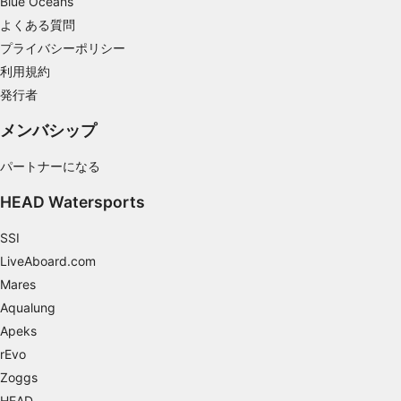
Blue Oceans
正確な位置情報データを利用する
よくある質問
プライバシーポリシー
能動的に要求して取得した情報に基づくデバイ
スの識別
利用規約
発行者
IAB以外の処理目的：
必要
メンバシップ
性能
パートナーになる
機能的
HEAD Watersports
広告
SSI
LiveAboard.com
Mares
Aqualung
Apeks
rEvo
Zoggs
HEAD