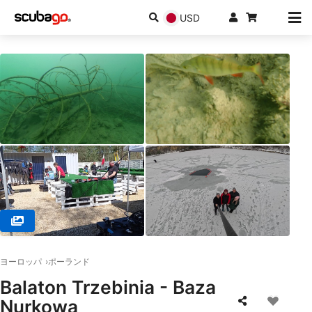
USD
© Centrum Nurkowe Scuba Elite , 32-566 Alwernia
ヨーロッパ
ポーランド
Balaton Trzebinia - Baza
Nurkowa