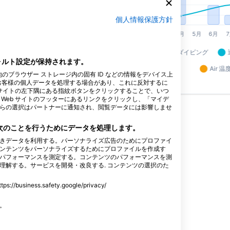
個人情報保護方針
フォルト設定が保持されます。
他のブラウザー ストレージ内の固有 ID などの情報をデバイス上
お客様の個人データを処理する場合があり、これに反対するに
 サイトの左下隅にある指紋ボタンをクリックすることで、いつ
Web サイトのフッターにあるリンクをクリックし、「マイデ
らの選択はパートナーに通知され、閲覧データには影響しませ
、次のことを行うためにデータを処理します。
きデータを利用する。パーソナライズ広告のためにプロファイ
ングセンター
ンテンツをパーソナライズするためにプロファイルを作成す
パフォーマンスを測定する。コンテンツのパフォーマンスを測
理解する。サービスを開発・改良する. コンテンツの選択のた
ss.safety.google/privacy/
す。