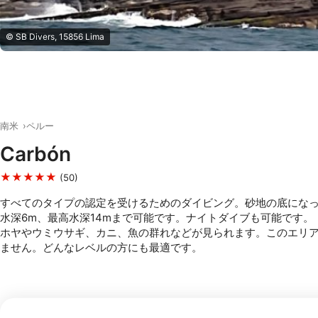
© SB Divers, 15856 Lima
南米
ペルー
Carbón
★★★★★
(50)
すべてのタイプの認定を受けるためのダイビング。砂地の底にな
水深6m、最高水深14mまで可能です。ナイトダイブも可能です。
ホヤやウミウサギ、カニ、魚の群れなどが見られます。このエリ
ません。どんなレベルの方にも最適です。