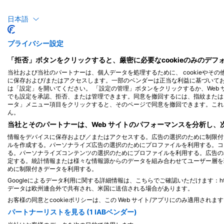
日本語
プライバシー設定
「拒否」ボタンをクリックすると、厳密に必要なcookieのみのデ
当社および当社のパートナーは、個人データを処理するために、 cookieやその
に保存および/またはアクセスします。一部のベンダーは正当な利益に基づいて
は「設定」を開いてください。 「設定の管理」ボタンをクリックするか、Web
でも設定を承認、拒否、または管理できます。同意を撤回するには、指紋または 
ータ」メニュー項目をクリックすると、そのページで同意を撤回できます。これ
ん。
当社とそのパートナーは、Web サイトのパフォーマンスを分析し
情報をデバイスに保存および／またはアクセスする。広告の選択のために制限付
このダイビングサイトに対応するダイビ
ルを作成する。パーソナライズ広告の選択のためにプロファイルを利用する。コ
る。パーソナライズコンテンツの選択のためにプロファイルを利用する。広告の
定する。統計情報または様々な情報源からのデータを組み合わせてユーザー層を
めに制限付きデータを利用する。
Googleによるデータ利用に関する詳細情報は、こちらでご確認いただけます：https://busine
データは欧州連合外で共有され、米国に送信される場合があります。
SB Divers
お客様の同意とcookieポリシーは、この Web サイト/アプリにのみ適用されま
Av. Del Pinar 109 interior 104 Chacarilla.,
15038 Lima, ペルー
パートナーリストを見る (1 IABベンダー)