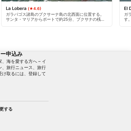
La Lobera
El
(★4.6)
ガラパゴス諸島のプクサーナ島の北西面に位置する。
ガ
サンタ・マリアからボートで約25分、プクサナの桟橋
す
からはわずか10分。海が直接ぶつかるエリアなので、
桟
ボートからの素早いエントリーと下降が必要です。上
で
級者向けのダイビングです。
す
ター申込み
、海を愛する方へ – イ
ン、旅行ニュース、旅行
受け取るには、登録して
変更する