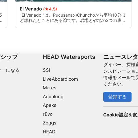
El Venado
(★4.5)
5
"El Venado "は、PucusanaのChunchoから平均10分ほ
ど離れたところにある湾です。岩場と砂地の2つの底が
あります。8メートルからの壁に沿って、25メートルの
深さまで行くことができます。
バシップ
HEAD Watersports
ニュースレ
ダイバー、探検家
ナーになる
SSI
ンスピレーショ
情報をメールで
LiveAboard.com
ください。
Mares
Aqualung
登録する
Apeks
rEvo
Cookie設定を
Zoggs
HEAD