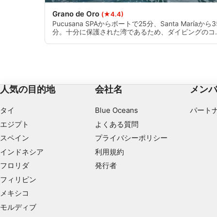
コンテンツの選択のために制限付きデータを利用する
Grano de Oro
(★4.4)
Pucusana SPAからボートで25分、Santa Maríaから3
IAB特集：
分。十分に保護された湾であるため、ダイビングのコ
ンディションはほとんど常に最適です。
正確な位置情報データを利用する
能動的に要求して取得した情報に基づくデバイスの識別
IAB以外の処理目的：
人気の目的地
会社名
メン
必要
タイ
Blue Oceans
パート
性能
エジプト
よくある質問
機能的
スペイン
プライバシーポリシー
広告
インドネシア
利用規約
フロリダ
発行者
フィリピン
メキシコ
モルディブ