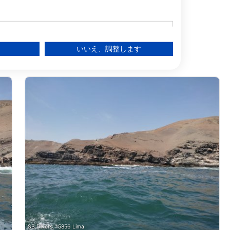
いいえ、調整します
る
ー層を理解する
SB Divers, 15856 Lima