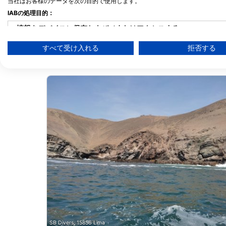
当社はお客様のデータを次の目的で使用します。
IABの処理目的：
情報をデバイスに保存および／またはアクセスする
すべて受け入れる
拒否する
広告の選択のために制限付きデータを利用する
近くのダイブサイト
パーソナライズ広告のためにプロファイルを作成する
パーソナライズ広告の選択のためにプロファイルを利用する
コンテンツをパーソナライズするためにプロファイルを作成する
パーソナライズコンテンツの選択のためにプロファイルを利用す
広告のパフォーマンスを測定する
コンテンツのパフォーマンスを測定する
統計情報または様々な情報源からのデータを組み合わせてユーザ
サービスを開発・改良する
SB Divers, 15856 Lima