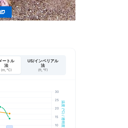
メートル
US/インペリアル
法
法
(m, °C)
(ft, °F)