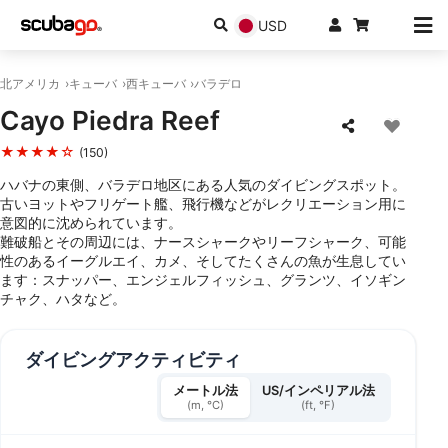
USD
北アメリカ
キューバ
西キューバ
バラデロ
Cayo Piedra Reef
★★★★☆
(150)
ハバナの東側、バラデロ地区にある人気のダイビングスポット。
古いヨットやフリゲート艦、飛行機などがレクリエーション用に
意図的に沈められています。
難破船とその周辺には、ナースシャークやリーフシャーク、可能
性のあるイーグルエイ、カメ、そしてたくさんの魚が生息してい
ます：スナッパー、エンジェルフィッシュ、グランツ、イソギン
チャク、ハタなど。
ダイビングアクティビティ
メートル法
US/インペリアル法
(m, °C)
(ft, °F)