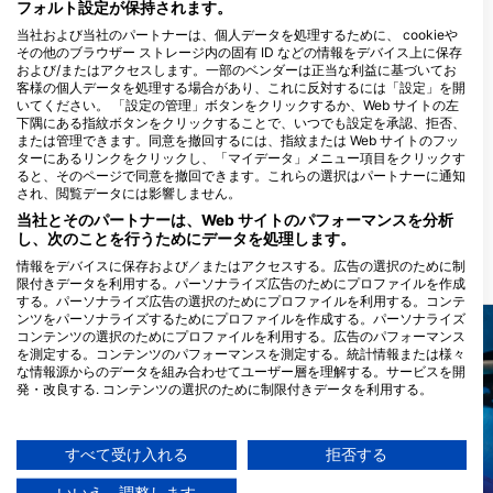
フォルト設定が保持されます。
当社および当社のパートナーは、個人データを処理するために、 cookieや
その他のブラウザー ストレージ内の固有 ID などの情報をデバイス上に保存
および/またはアクセスします。一部のベンダーは正当な利益に基づいてお
客様の個人データを処理する場合があり、これに反対するには「設定」を開
いてください。 「設定の管理」ボタンをクリックするか、Web サイトの左
下隅にある指紋ボタンをクリックすることで、いつでも設定を承認、拒否、
または管理できます。同意を撤回するには、指紋または Web サイトのフッ
ターにあるリンクをクリックし、「マイデータ」メニュー項目をクリックす
MARLIN BARRACUDA
ると、そのページで同意を撤回できます。これらの選択はパートナーに通知
Calle 4 y Primera avenida Rpto.
され、閲覧データには影響しません。
Kawama., 42100 Varadero
当社とそのパートナーは、Web サイトのパフォーマンスを分析
Matanzas, キューバ
し、次のことを行うためにデータを処理します。
情報をデバイスに保存および／またはアクセスする。広告の選択のために制
近くのダイブサイト
限付きデータを利用する。パーソナライズ広告のためにプロファイルを作成
する。パーソナライズ広告の選択のためにプロファイルを利用する。コンテ
ンツをパーソナライズするためにプロファイルを作成する。パーソナライズ
コンテンツの選択のためにプロファイルを利用する。広告のパフォーマンス
を測定する。コンテンツのパフォーマンスを測定する。統計情報または様々
な情報源からのデータを組み合わせてユーザー層を理解する。サービスを開
発・改良する. コンテンツの選択のために制限付きデータを利用する。
Googleによるデータ利用に関する詳細情報は、こちらでご確認いただけま
す：https://business.safety.google/privacy/
データは欧州連合外で共有され、米国に送信される場合があります。
すべて受け入れる
拒否する
お客様の同意とcookieポリシーは、この Web サイト/アプリにのみ適用され
Mares, Janez Kranjc
Mares
ます。