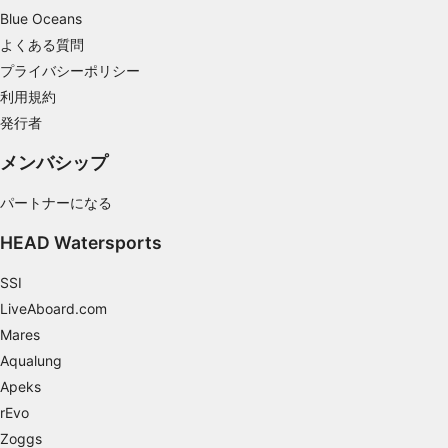
Blue Oceans
コンテンツのパフォーマンスを測定する
よくある質問
統計情報または様々な情報源からのデータを組
プライバシーポリシー
み合わせてユーザー層を理解する
利用規約
発行者
サービスを開発・改良する
メンバシップ
コンテンツの選択のために制限付きデータを利
用する
パートナーになる
IAB特集：
HEAD Watersports
正確な位置情報データを利用する
SSI
能動的に要求して取得した情報に基づくデバイ
スの識別
LiveAboard.com
Mares
IAB以外の処理目的：
Aqualung
必要
Apeks
性能
rEvo
Zoggs