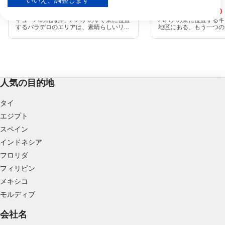
いいえ、調整します
Veradero Beach
Coral Beach
パートナーリストを見る (1 IABベンダー)
(★4.4)
(★4.6)
キューバの北海岸、ハバナのすぐ東に位置
ハバナの東に位置するキ
当社はお客様のデータを次の目的で使用します。
するバラデロのエリアは、素晴らしいリー
地区にある、もう一つの
フダイビング、ウォール、難破船、ナイ
ングスポットです。健全
IABの処理目的：
ト、ケイブ、ディープダイブが自慢です。
ん生えています。流れが
また、壮大なシュノーケルスポットもあり
にアクセスできるので、
情報をデバイスに保存および／またはアクセス
ます。
ケラーには最高のダイビ
する
す。
広告の選択のために制限付きデータを利用する
人気の目的地
パーソナライズ広告のためにプロファイルを作
タイ
成する
エジプト
スペイン
パーソナライズ広告の選択のためにプロファイ
ルを利用する
インドネシア
フロリダ
コンテンツをパーソナライズするためにプロフ
フィリピン
ァイルを作成する
メキシコ
パーソナライズコンテンツの選択のためにプロ
モルディブ
ファイルを利用する
会社名
広告のパフォーマンスを測定する