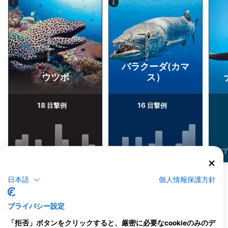
Alamy-WaterFrame
iStock-Global_Pics
バラクーダ(カマ
ウツボ
ス）
18
16
目撃例
目撃例
J
F
M
A
M
J
J
A
S
O
N
D
J
F
M
A
M
J
J
A
S
O
N
D
J
F
他の生物を表示
日本語
個人情報保護方針
このダイビングサイトに対応するダイビン
プライバシー設定
グセンター
「拒否」ボタンをクリックすると、厳密に必要なcookieのみのデ