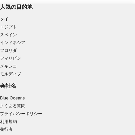
IABの処理目的：
人気の目的地
情報をデバイスに保存および／またはアクセス
する
タイ
エジプト
広告の選択のために制限付きデータを利用する
スペイン
パーソナライズ広告のためにプロファイルを作
インドネシア
成する
フロリダ
パーソナライズ広告の選択のためにプロファイ
フィリピン
ルを利用する
メキシコ
モルディブ
コンテンツをパーソナライズするためにプロフ
ァイルを作成する
会社名
パーソナライズコンテンツの選択のためにプロ
ファイルを利用する
Blue Oceans
よくある質問
広告のパフォーマンスを測定する
プライバシーポリシー
利用規約
コンテンツのパフォーマンスを測定する
発行者
統計情報または様々な情報源からのデータを組