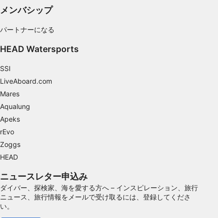
み合わせてユーザー層を理解する
メンバシップ
サービスを開発・改良する
パートナーになる
コンテンツの選択のために制限付きデータを利
HEAD Watersports
用する
SSI
IAB特集：
LiveAboard.com
正確な位置情報データを利用する
Mares
能動的に要求して取得した情報に基づくデバイ
Aqualung
スの識別
Apeks
IAB以外の処理目的：
rEvo
Zoggs
必要
HEAD
性能
ニュースレター申込み
機能的
ダイバー、探検家、海を愛する方へ – インスピレーション、旅行
ニュース、旅行情報をメールで受け取るには、登録してくださ
広告
い。