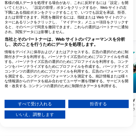
客様の個人データを処理する場合があり、これに反対するには「設定」を開
Dive Spot Asia
いてください。 「設定の管理」ボタンをクリックするか、Web サイトの左
N.Bacalso Avenue,, 6024 Boljoon,
下隅にある指紋ボタンをクリックすることで、いつでも設定を承認、拒否、
Cebu - フィリピン
または管理できます。同意を撤回するには、指紋または Web サイトのフッ
ターにあるリンクをクリックし、「マイデータ」メニュー項目をクリックす
ると、そのページで同意を撤回できます。これらの選択はパートナーに通知
され、閲覧データには影響しません。
近くのダイブサイト
当社とそのパートナーは、Web サイトのパフォーマンスを分析
し、次のことを行うためにデータを処理します。
情報をデバイスに保存および／またはアクセスする。広告の選択のために制
限付きデータを利用する。パーソナライズ広告のためにプロファイルを作成
する。パーソナライズ広告の選択のためにプロファイルを利用する。コンテ
ンツをパーソナライズするためにプロファイルを作成する。パーソナライズ
コンテンツの選択のためにプロファイルを利用する。広告のパフォーマンス
を測定する。コンテンツのパフォーマンスを測定する。統計情報または様々
な情報源からのデータを組み合わせてユーザー層を理解する。サービスを開
発・改良する. コンテンツの選択のために制限付きデータを利用する。
Aqualung
Aqualung
Googleによるデータ利用に関する詳細情報は、こちらでご確認いただけま
す：https://business.safety.google/privacy/
LIGHT HOUSE
Sumilon Sanctuary
(★4.5)
データは欧州連合外で共有され、米国に送信される場合があります。
すべて受け入れる
拒否する
この灯台はセブの南端にあり、初心者には
ここがスミロンイースト
素晴らしいダイビングスポットだ。サンタ
浅い斜面にあり、たくさ
お客様の同意とcookieポリシーは、この Web サイト/アプリにのみ適用され
ンデール、リロアン、オスロブから簡単に
とあらゆる種類のリーフ
ます。
いいえ、調整します
行くことができる。
出す、心奪われるような
パートナーリストを見る (1 IABベンダー)
この地域初の公式海洋保
度30メートル以上の透
当社はお客様のデータを次の目的で使用します。
できる。