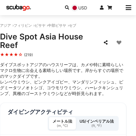
USD
アジア
フィリピン
ビサヤ
中部ビサヤ
セブ
Dive Spot Asia House
Reef
★★★★☆
(219)
ダイブスポットアジアのハウスリーフは、カメや特に素晴らしい
マクロ生物に出会える素晴らしい場所です。岸からすぐの場所で
のマックダイブです。
レンベウミウシ、ピンクアイゴビー、マンダリンフィッシュ、ピ
グミータツノオトシゴ、コウモリウミウシ、ハーレクキンシュリ
ンプ、異種のゴーストウミウシなどが時折見られます。
ダイビングアクティビティ
メートル法
US/インペリアル法
(m, °C)
(ft, °F)