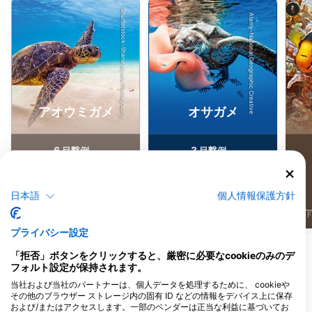
Shutterstock-Shane Myers Photography
Alamy-National Geographic Creative
アオウミガメ
オサガメ
6
3
目撃例
目撃例
日本語
個人情報保護方針
J
F
M
A
M
J
J
A
S
O
N
D
J
F
M
A
M
J
J
A
S
O
N
D
J
F
プライバシー設定
「拒否」ボタンをクリックすると、厳密に必要なcookieのみのデ
このダイビングサイトに対応するダイビン
フォルト設定が保持されます。
グセンター
当社および当社のパートナーは、個人データを処理するために、 cookieや
その他のブラウザー ストレージ内の固有 ID などの情報をデバイス上に保存
および/またはアクセスします。一部のベンダーは正当な利益に基づいてお