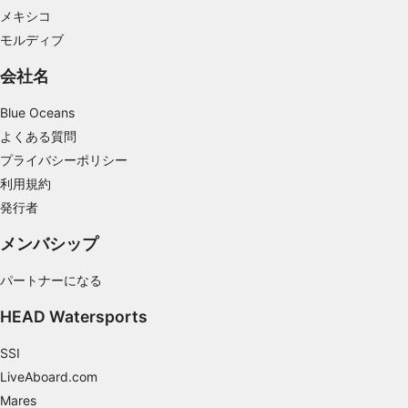
用する
メキシコ
モルディブ
IAB特集：
正確な位置情報データを利用する
会社名
能動的に要求して取得した情報に基づくデバイ
Blue Oceans
スの識別
よくある質問
IAB以外の処理目的：
プライバシーポリシー
必要
利用規約
発行者
性能
メンバシップ
機能的
パートナーになる
広告
HEAD Watersports
SSI
LiveAboard.com
Mares