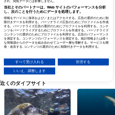
BRISBANE DIVE ACADEMY
され、閲覧データには影響しません。
1315 WYNNUM ROAD, 4173
当社とそのパートナーは、Web サイトのパフォーマンスを分析
TINGALPA, QLD - オーストラリア
し、次のことを行うためにデータを処理します。
情報をデバイスに保存および／またはアクセスする。広告の選択のために制
限付きデータを利用する。パーソナライズ広告のためにプロファイルを作成
ADRENO GOLD COAST, Live It, Breath It, Dive It
する。パーソナライズ広告の選択のためにプロファイルを利用する。コンテ
2/3-9 Rawlins Street, 4215
ンツをパーソナライズするためにプロファイルを作成する。パーソナライズ
SOUTHPORT, QLD - オース
コンテンツの選択のためにプロファイルを利用する。広告のパフォーマンス
トラリア
を測定する。コンテンツのパフォーマンスを測定する。統計情報または様々
な情報源からのデータを組み合わせてユーザー層を理解する。サービスを開
発・改良する. コンテンツの選択のために制限付きデータを利用する。
Googleによるデータ利用に関する詳細情報は、こちらでご確認いただけま
す：https://business.safety.google/privacy/
データは欧州連合外で共有され、米国に送信される場合があります。
すべて受け入れる
拒否する
お客様の同意とcookieポリシーは、この Web サイト/アプリにのみ適用され
ます。
いいえ、調整します
パートナーリストを見る (1 IABベンダー)
近くのダイブサイト
当社はお客様のデータを次の目的で使用します。
IABの処理目的：
情報をデバイスに保存および／またはアクセス
する
広告の選択のために制限付きデータを利用する