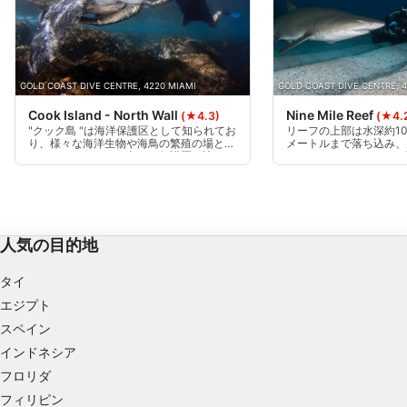
パーソナライズ広告のためにプロファイルを作
成する
パーソナライズ広告の選択のためにプロファイ
GOLD COAST DIVE CENTRE, 4220 MIAMI
GOLD COAST DIVE CENTRE, 
ルを利用する
Cook Island - North Wall
Nine Mile Reef
(★4.3)
(★4.
"クック島 "は海洋保護区として知られてお
リーフの上部は水深約10
コンテンツをパーソナライズするためにプロフ
り、様々な海洋生物や海鳥の繁殖の場とな
メートルまで落ち込み、
ァイルを作成する
っています。クック島は、保護区を訪れ、
ラルとソフトコーラルに
多くの人々がこの特別な場所を愛する理由
リーフの浅い部分には、
を目の当たりにする素晴らしい機会を提供
メ、エイ、イーグルエイ
パーソナライズコンテンツの選択のためにプロ
してくれます。ここでの最大水深は13mで
タがリーフを周回してい
ファイルを利用する
す。
広告のパフォーマンスを測定する
人気の目的地
コンテンツのパフォーマンスを測定する
タイ
エジプト
統計情報または様々な情報源からのデータを組
スペイン
み合わせてユーザー層を理解する
インドネシア
サービスを開発・改良する
フロリダ
フィリピン
コンテンツの選択のために制限付きデータを利