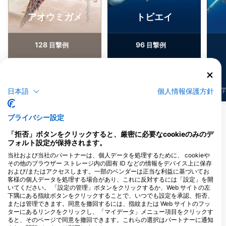
アオウミガメ
トビエイ
128
96
目撃例
目撃例
日本語
個人情報保護方針
J
F
M
A
M
J
J
A
S
O
N
D
J
F
M
A
M
J
J
A
S
O
N
D
J
F
プライバシー設定
このダイビングサイトに対応するダイビン
「拒否」ボタンをクリックすると、厳密に必要なcookieのみのデ
グセンター
フォルト設定が保持されます。
当社および当社のパートナーは、個人データを処理するために、 cookieや
その他のブラウザー ストレージ内の固有 ID などの情報をデバイス上に保存
および/またはアクセスします。一部のベンダーは正当な利益に基づいてお
客様の個人データを処理する場合があり、これに反対するには「設定」を開
いてください。 「設定の管理」ボタンをクリックするか、Web サイトの左
MANTA LODGE AND SCUBA
下隅にある指紋ボタンをクリックすることで、いつでも設定を承認、拒否、
CENTRE, North Stradbroke
または管理できます。同意を撤回するには、指紋または Web サイトのフッ
Island
ターにあるリンクをクリックし、「マイデータ」メニュー項目をクリックす
132 Dickson Way, 4183 POINT
ると、そのページで同意を撤回できます。これらの選択はパートナーに通知
LOOKOUT, QLD - オーストラリア