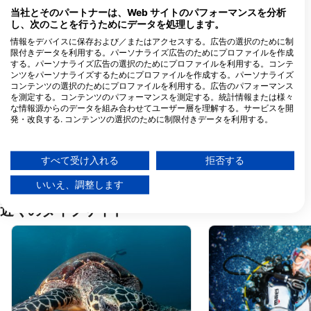
Pemenang, 83352 Lombok Utara,
当社とそのパートナーは、Web サイトのパフォーマンスを分析
NB - インドネシア
し、次のことを行うためにデータを処理します。
情報をデバイスに保存および／またはアクセスする。広告の選択のために制
Signature Scuba
限付きデータを利用する。パーソナライズ広告のためにプロファイルを作成
Gili Trawangan Desa Gili
する。パーソナライズ広告の選択のためにプロファイルを利用する。コンテ
Indah, Kecamatan
ンツをパーソナライズするためにプロファイルを作成する。パーソナライズ
Pemenang , Lombok, 83352
コンテンツの選択のためにプロファイルを利用する。広告のパフォーマンス
Lombok Utara, NB - インド
を測定する。コンテンツのパフォーマンスを測定する。統計情報または様々
ネシア
な情報源からのデータを組み合わせてユーザー層を理解する。サービスを開
発・改良する. コンテンツの選択のために制限付きデータを利用する。
Googleによるデータ利用に関する詳細情報は、こちらでご確認いただけま
す：https://business.safety.google/privacy/
データは欧州連合外で共有され、米国に送信される場合があります。
すべて受け入れる
拒否する
お客様の同意とcookieポリシーは、この Web サイト/アプリにのみ適用され
ます。
いいえ、調整します
パートナーリストを見る (1 IABベンダー)
近くのダイブサイト
当社はお客様のデータを次の目的で使用します。
IABの処理目的：
情報をデバイスに保存および／またはアクセス
する
広告の選択のために制限付きデータを利用する