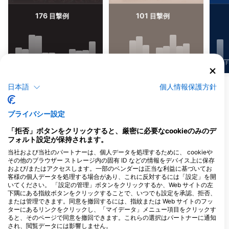
176
101
目撃例
目撃例
J
F
M
A
M
J
J
A
S
O
N
D
J
F
M
A
M
J
J
A
S
O
N
D
J
F
日本語
個人情報保護方針
他の生物を表示
プライバシー設定
このダイビングサイトに対応するダイビン
グセンター
「拒否」ボタンをクリックすると、厳密に必要なcookieのみのデ
フォルト設定が保持されます。
当社および当社のパートナーは、個人データを処理するために、 cookieや
その他のブラウザー ストレージ内の固有 ID などの情報をデバイス上に保存
MANTA DIVE
および/またはアクセスします。一部のベンダーは正当な利益に基づいてお
Gili Trawangan, 83352 Gili
客様の個人データを処理する場合があり、これに反対するには「設定」を開
Trawangan, NB - インドネシア
いてください。 「設定の管理」ボタンをクリックするか、Web サイトの左
下隅にある指紋ボタンをクリックすることで、いつでも設定を承認、拒否、
または管理できます。同意を撤回するには、指紋または Web サイトのフッ
ターにあるリンクをクリックし、「マイデータ」メニュー項目をクリックす
ると、そのページで同意を撤回できます。これらの選択はパートナーに通知
Viking Divers Gili Trawangan
され、閲覧データには影響しません。
Jl. Ikan Hiu, Gili Trawangan, Kec.