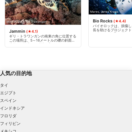
パーソナライズ広告のためにプロファイルを作
成する
Mares, Janez Kranjc
Bio Rocks
(★4.4)
MANTA DIVE, Gili Trawangan
パーソナライズ広告の選択のためにプロファイ
バイオロックは、損傷し
ルを利用する
長を助けるプロジェクト
Jammin
(★4.1)
きたサンゴを取り付けた
ギリ・トラワンガンの南東の角に位置する
で、そこに微弱な電流を
コンテンツをパーソナライズするためにプロフ
この場所は、5～16メートルの礫の斜面が
い健康なサンゴ礁を作る
特徴で、深度下は砂地に変わる。
ァイルを作成する
パーソナライズコンテンツの選択のためにプロ
ファイルを利用する
人気の目的地
広告のパフォーマンスを測定する
タイ
コンテンツのパフォーマンスを測定する
エジプト
統計情報または様々な情報源からのデータを組
スペイン
み合わせてユーザー層を理解する
インドネシア
サービスを開発・改良する
フロリダ
フィリピン
コンテンツの選択のために制限付きデータを利
メキシコ