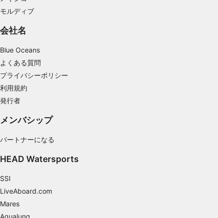
用する
モルディブ
IAB特集：
会社名
正確な位置情報データを利用する
Blue Oceans
能動的に要求して取得した情報に基づくデバイ
スの識別
よくある質問
プライバシーポリシー
IAB以外の処理目的：
利用規約
必要
発行者
性能
メンバシップ
機能的
パートナーになる
広告
HEAD Watersports
SSI
LiveAboard.com
Mares
Aqualung