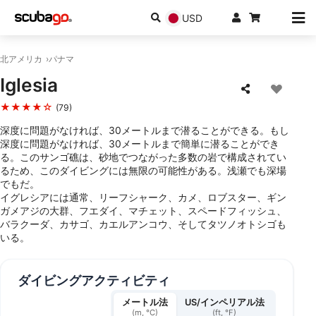
USD
北アメリカ
パナマ
Iglesia
★★★★☆
(79)
深度に問題がなければ、30メートルまで潜ることができる。もし
深度に問題がなければ、30メートルまで簡単に潜ることができ
る。このサンゴ礁は、砂地でつながった多数の岩で構成されてい
るため、このダイビングには無限の可能性がある。浅瀬でも深場
でもだ。
イグレシアには通常、リーフシャーク、カメ、ロブスター、ギン
ガメアジの大群、フエダイ、マチェット、スペードフィッシュ、
バラクーダ、カサゴ、カエルアンコウ、そしてタツノオトシゴも
いる。
ダイビングアクティビティ
メートル法
US/インペリアル法
(m, °C)
(ft, °F)