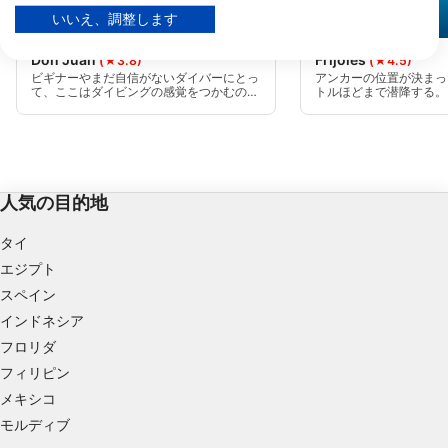
お客様の同意とcookieポリシーは、この Web サイト/アプリにのみ適用され
ます。
いいえ、調整します
Mares, Janez Kranjc
Aqualung
パートナーリストを見る (1 IABベンダー)
Don Juan
Frijoles
(★3.8)
(★4.5)
当社はお客様のデータを次の目的で使用します。
ビギナーやまだ自信がないダイバーにとっ
アンカーの位置が決まっ
て、ここはダイビングの感覚をつかむのに
トルほどまで潜降する。
IABの処理目的：
最適な場所である。なぜなら、リーフの両
いの浅瀬に留まるか、砂
側の長い辺は大きな砂地になっており、サ
をたどって25メートル
情報をデバイスに保存および／またはアクセス
ンゴが割れるような場所はなく、そこから
で行くか決めることがで
する
シャリオンの生き生きとしたリーフの絶景
水中で積み重なり、完全
を眺めることができるからだ。
形成している。
広告の選択のために制限付きデータを利用する
人気の目的地
パーソナライズ広告のためにプロファイルを作
成する
タイ
エジプト
パーソナライズ広告の選択のためにプロファイ
スペイン
ルを利用する
インドネシア
コンテンツをパーソナライズするためにプロフ
フロリダ
ァイルを作成する
フィリピン
パーソナライズコンテンツの選択のためにプロ
メキシコ
ファイルを利用する
モルディブ