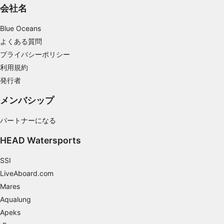
広告のパフォーマンスを測定する
会社名
コンテンツのパフォーマンスを測定する
Blue Oceans
よくある質問
統計情報または様々な情報源からのデータを組
み合わせてユーザー層を理解する
プライバシーポリシー
利用規約
サービスを開発・改良する
発行者
コンテンツの選択のために制限付きデータを利
メンバシップ
用する
IAB特集：
パートナーになる
正確な位置情報データを利用する
HEAD Watersports
能動的に要求して取得した情報に基づくデバイ
SSI
スの識別
LiveAboard.com
IAB以外の処理目的：
Mares
必要
Aqualung
Apeks
性能