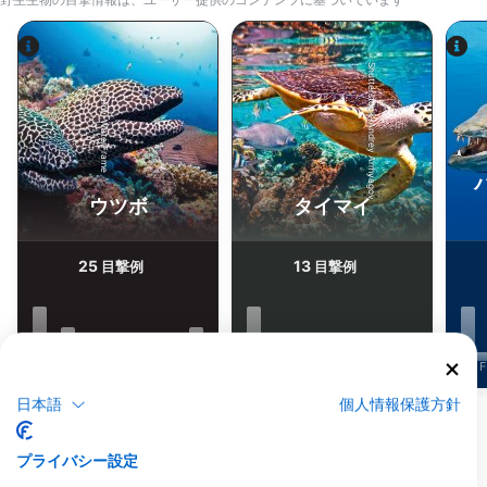
Shutterstock-Andrey Armyagov
Alamy-WaterFrame
ウツボ
タイマイ
25
13
目撃例
目撃例
J
F
M
A
M
J
J
A
S
O
N
D
J
F
M
A
M
J
J
A
S
O
N
D
J
F
日本語
個人情報保護方針
他の生物を表示
プライバシー設定
このダイビングサイトに対応するダイビン