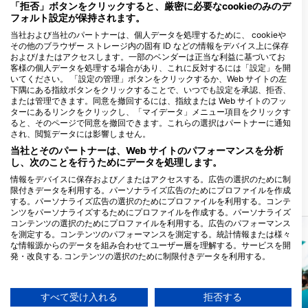
「拒否」ボタンをクリックすると、厳密に必要なcookieのみのデ
グセンター
フォルト設定が保持されます。
当社および当社のパートナーは、個人データを処理するために、 cookieや
その他のブラウザー ストレージ内の固有 ID などの情報をデバイス上に保存
および/またはアクセスします。一部のベンダーは正当な利益に基づいてお
客様の個人データを処理する場合があり、これに反対するには「設定」を開
いてください。 「設定の管理」ボタンをクリックするか、Web サイトの左
下隅にある指紋ボタンをクリックすることで、いつでも設定を承認、拒否、
または管理できます。同意を撤回するには、指紋または Web サイトのフッ
ターにあるリンクをクリックし、「マイデータ」メニュー項目をクリックす
ると、そのページで同意を撤回できます。これらの選択はパートナーに通知
Diving Coiba
され、閲覧データには影響しません。
Calle principale, en frente de la
当社とそのパートナーは、Web サイトのパフォーマンスを分析
iglesia, 00000 Santa Catalina, パナ
し、次のことを行うためにデータを処理します。
マ
情報をデバイスに保存および／またはアクセスする。広告の選択のために制
限付きデータを利用する。パーソナライズ広告のためにプロファイルを作成
近くのダイブサイト
する。パーソナライズ広告の選択のためにプロファイルを利用する。コンテ
ンツをパーソナライズするためにプロファイルを作成する。パーソナライズ
コンテンツの選択のためにプロファイルを利用する。広告のパフォーマンス
を測定する。コンテンツのパフォーマンスを測定する。統計情報または様々
な情報源からのデータを組み合わせてユーザー層を理解する。サービスを開
発・改良する. コンテンツの選択のために制限付きデータを利用する。
Googleによるデータ利用に関する詳細情報は、こちらでご確認いただけま
す：https://business.safety.google/privacy/
データは欧州連合外で共有され、米国に送信される場合があります。
すべて受け入れる
拒否する