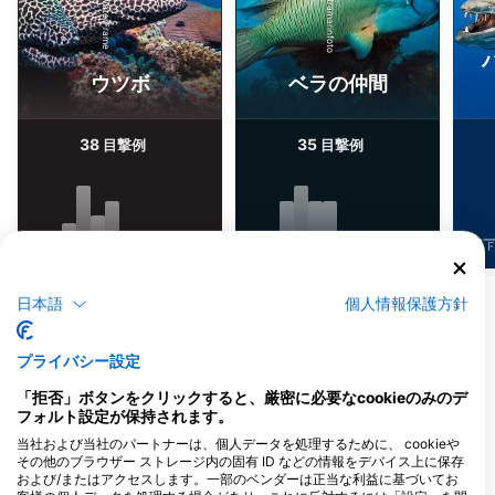
iStock/ultramarinfoto
Alamy-WaterFrame
ウツボ
ベラの仲間
38
35
目撃例
目撃例
J
F
M
A
M
J
J
A
S
O
N
D
J
F
M
A
M
J
J
A
S
O
N
D
J
F
他の生物を表示
日本語
個人情報保護方針
このダイビングサイトに対応するダイビン
プライバシー設定
グセンター
「拒否」ボタンをクリックすると、厳密に必要なcookieのみのデ
フォルト設定が保持されます。
当社および当社のパートナーは、個人データを処理するために、 cookieや
その他のブラウザー ストレージ内の固有 ID などの情報をデバイス上に保存
ATLANTIS INFINITI
および/またはアクセスします。一部のベンダーは正当な利益に基づいてお