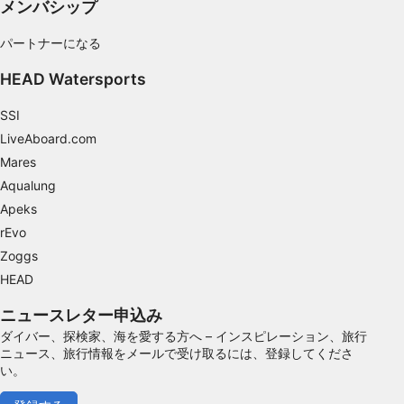
メンバシップ
み合わせてユーザー層を理解する
パートナーになる
サービスを開発・改良する
HEAD Watersports
コンテンツの選択のために制限付きデータを利
用する
SSI
IAB特集：
LiveAboard.com
正確な位置情報データを利用する
Mares
Aqualung
能動的に要求して取得した情報に基づくデバイ
スの識別
Apeks
rEvo
IAB以外の処理目的：
Zoggs
必要
HEAD
性能
ニュースレター申込み
ダイバー、探検家、海を愛する方へ – インスピレーション、旅行
機能的
ニュース、旅行情報をメールで受け取るには、登録してくださ
い。
広告