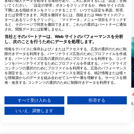
LIVEABOARD
客様の個人データを処理する場合があり、これに反対するには「設定」を開
いてください。 「設定の管理」ボタンをクリックするか、Web サイトの左
LIPAYO, DAUIN, NEGROS
ORIENTAL PHILIPPINES 6217, 6217
下隅にある指紋ボタンをクリックすることで、いつでも設定を承認、拒否、
DAUIN, Negros - フィリピン
または管理できます。同意を撤回するには、指紋または Web サイトのフッ
ターにあるリンクをクリックし、「マイデータ」メニュー項目をクリックす
ると、そのページで同意を撤回できます。これらの選択はパートナーに通知
近くのダイブサイト
され、閲覧データには影響しません。
当社とそのパートナーは、Web サイトのパフォーマンスを分析
し、次のことを行うためにデータを処理します。
情報をデバイスに保存および／またはアクセスする。広告の選択のために制
限付きデータを利用する。パーソナライズ広告のためにプロファイルを作成
する。パーソナライズ広告の選択のためにプロファイルを利用する。コンテ
ンツをパーソナライズするためにプロファイルを作成する。パーソナライズ
コンテンツの選択のためにプロファイルを利用する。広告のパフォーマンス
を測定する。コンテンツのパフォーマンスを測定する。統計情報または様々
な情報源からのデータを組み合わせてユーザー層を理解する。サービスを開
発・改良する. コンテンツの選択のために制限付きデータを利用する。
Mares, Predrag Vuckovic
Mares
Googleによるデータ利用に関する詳細情報は、こちらでご確認いただけま
Staghorn Point
Southwest Wall
す：https://business.safety.google/privacy/
(★4.7)
(★4
データは欧州連合外で共有され、米国に送信される場合があります。
7mからスタートし、約500mにも及ぶクワ
穏やかな流れに乗って、2
すべて受け入れる
拒否する
ガタサンゴの起伏のあるフィールドが、ト
イリーフシャークの幼魚
お客様の同意とcookieポリシーは、この Web サイト/アプリにのみ適用され
ゥバタハの奥深くに突っ込んだ壁の端まで
見ることができます。
ます。
いいえ、調整します
這っています。
パートナーリストを見る (1 IABベンダー)
当社はお客様のデータを次の目的で使用します。
IABの処理目的：