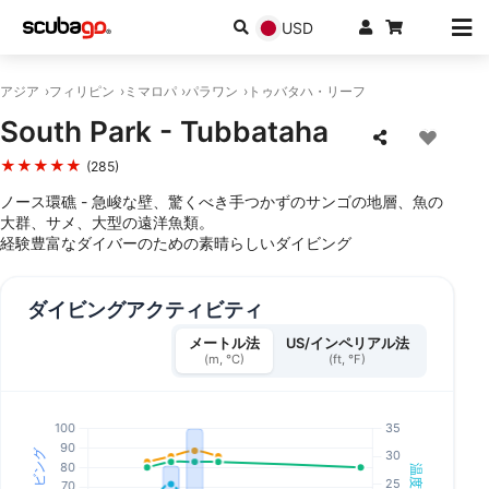
USD
アジア
フィリピン
ミマロパ
パラワン
トゥバタハ・リーフ
South Park - Tubbataha
★★★★★
(285)
ノース環礁 - 急峻な壁、驚くべき手つかずのサンゴの地層、魚の
大群、サメ、大型の遠洋魚類。
経験豊富なダイバーのための素晴らしいダイビング
ダイビングアクティビティ
メートル法
US/インペリアル法
(m, °C)
(ft, °F)