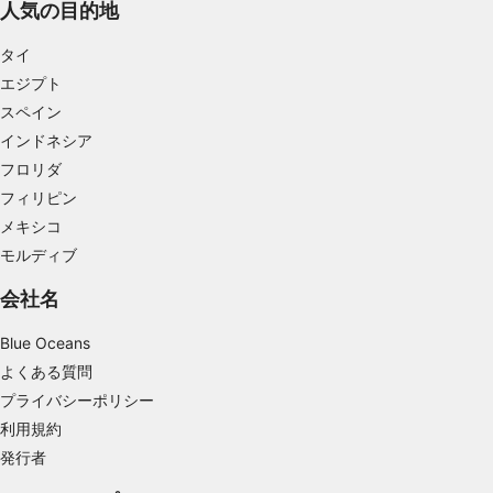
人気の目的地
情報をデバイスに保存および／またはアクセス
する
タイ
エジプト
広告の選択のために制限付きデータを利用する
スペイン
パーソナライズ広告のためにプロファイルを作
インドネシア
成する
フロリダ
フィリピン
パーソナライズ広告の選択のためにプロファイ
ルを利用する
メキシコ
モルディブ
コンテンツをパーソナライズするためにプロフ
ァイルを作成する
会社名
パーソナライズコンテンツの選択のためにプロ
Blue Oceans
ファイルを利用する
よくある質問
広告のパフォーマンスを測定する
プライバシーポリシー
利用規約
コンテンツのパフォーマンスを測定する
発行者
統計情報または様々な情報源からのデータを組