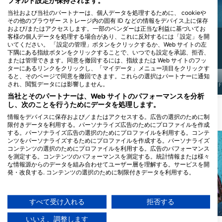
フォルト設定が保持されます。
ベラの仲間
オグロメジロザメ
当社および当社のパートナーは、個人データを処理するために、 cookieや
その他のブラウザー ストレージ内の固有 ID などの情報をデバイス上に保存
および/またはアクセスします。一部のベンダーは正当な利益に基づいてお
客様の個人データを処理する場合があり、これに反対するには「設定」を開
98
376
目撃例
目撃例
いてください。 「設定の管理」ボタンをクリックするか、Web サイトの左
下隅にある指紋ボタンをクリックすることで、いつでも設定を承認、拒否、
または管理できます。同意を撤回するには、指紋または Web サイトのフッ
ターにあるリンクをクリックし、「マイデータ」メニュー項目をクリックす
ると、そのページで同意を撤回できます。これらの選択はパートナーに通知
され、閲覧データには影響しません。
J
F
M
A
M
J
J
A
S
O
N
D
J
F
M
A
M
J
J
A
S
O
N
D
J
F
当社とそのパートナーは、Web サイトのパフォーマンスを分析
し、次のことを行うためにデータを処理します。
情報をデバイスに保存および／またはアクセスする。広告の選択のために制
近くのダイブサイト
限付きデータを利用する。パーソナライズ広告のためにプロファイルを作成
する。パーソナライズ広告の選択のためにプロファイルを利用する。コンテ
ンツをパーソナライズするためにプロファイルを作成する。パーソナライズ
コンテンツの選択のためにプロファイルを利用する。広告のパフォーマンス
を測定する。コンテンツのパフォーマンスを測定する。統計情報または様々
な情報源からのデータを組み合わせてユーザー層を理解する。サービスを開
発・改良する. コンテンツの選択のために制限付きデータを利用する。
Googleによるデータ利用に関する詳細情報は、こちらでご確認いただけま
す：https://business.safety.google/privacy/
データは欧州連合外で共有され、米国に送信される場合があります。
すべて受け入れる
拒否する
お客様の同意とcookieポリシーは、この Web サイト/アプリにのみ適用され
Aqualung
Mares, Janez Kranjc
ます。
いいえ、調整します