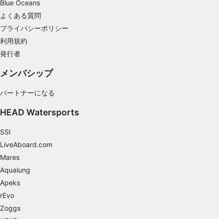
Blue Oceans
コンテンツのパフォーマンスを測定する
よくある質問
プライバシーポリシー
統計情報または様々な情報源からのデータを組
み合わせてユーザー層を理解する
利用規約
発行者
サービスを開発・改良する
メンバシップ
コンテンツの選択のために制限付きデータを利
用する
パートナーになる
IAB特集：
HEAD Watersports
正確な位置情報データを利用する
SSI
能動的に要求して取得した情報に基づくデバイ
LiveAboard.com
スの識別
Mares
IAB以外の処理目的：
Aqualung
必要
Apeks
rEvo
性能
Zoggs
機能的