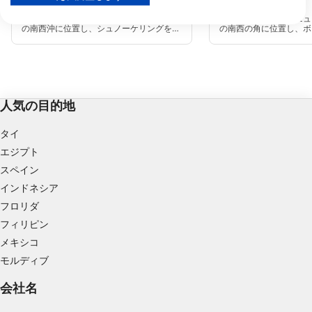
The Pumpkin Patch
Sand Chute
(★4.4)
(★4.3)
パートナーリストを見る (1 IABベンダー)
パンプキンパッチは、ニュープロビデンス
サンドシュートは、ニュ
の南西沖に位置し、シュノーケリングをす
の南西の角に位置し、ボ
当社はお客様のデータを次の目的で使用します。
るのに十分な浅さの壮大なリーフダイブで
が可能で、簡単に潜るこ
IABの処理目的：
す。1日に2回、潮の満ち引きの間にグレー
リーフダイブです。非常
トバハマバンクから流れ出る水が、壁を越
ーフで、見るべきものが
情報をデバイスに保存および／またはアクセス
えてトング・オブ・オーシャンへと流れ込
す。
み、栄養豊富な水をもたらしてくれます。
する
人気の目的地
広告の選択のために制限付きデータを利用する
タイ
パーソナライズ広告のためにプロファイルを作
成する
エジプト
スペイン
パーソナライズ広告の選択のためにプロファイ
インドネシア
ルを利用する
フロリダ
コンテンツをパーソナライズするためにプロフ
フィリピン
ァイルを作成する
メキシコ
パーソナライズコンテンツの選択のためにプロ
モルディブ
ファイルを利用する
会社名
広告のパフォーマンスを測定する