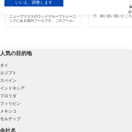
ます。
いいえ、調整します
Wood Group Training Center
Seal Rock / Waikar
パートナーリストを見る (1 IABベンダー)
(★4.9)
タプアエ海洋保護区 - 
で、岩に近い浅いところ
ニュープリマスのウッドグループトレーニ
当社はお客様のデータを次の目的で使用します。
30メートル以上までド
ングにある屋内プールです。このプール
IABの処理目的：
に最適です。
は、広く海洋産業に関する様々なトレーニ
ングコースに使用されており、SCUBAと
情報をデバイスに保存および／またはアクセス
フリーダイビングの両方のトレーニングに
よく使用されています。
する
広告の選択のために制限付きデータを利用する
人気の目的地
パーソナライズ広告のためにプロファイルを作
タイ
成する
エジプト
パーソナライズ広告の選択のためにプロファイ
スペイン
ルを利用する
インドネシア
フロリダ
コンテンツをパーソナライズするためにプロフ
ァイルを作成する
フィリピン
メキシコ
パーソナライズコンテンツの選択のためにプロ
ファイルを利用する
モルディブ
会社名
広告のパフォーマンスを測定する