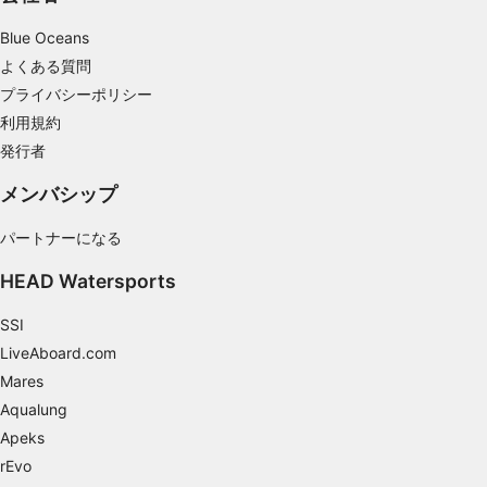
Blue Oceans
コンテンツのパフォーマンスを測定する
よくある質問
統計情報または様々な情報源からのデータを組
プライバシーポリシー
み合わせてユーザー層を理解する
利用規約
サービスを開発・改良する
発行者
コンテンツの選択のために制限付きデータを利
メンバシップ
用する
パートナーになる
IAB特集：
正確な位置情報データを利用する
HEAD Watersports
能動的に要求して取得した情報に基づくデバイ
SSI
スの識別
LiveAboard.com
IAB以外の処理目的：
Mares
Aqualung
必要
Apeks
性能
rEvo