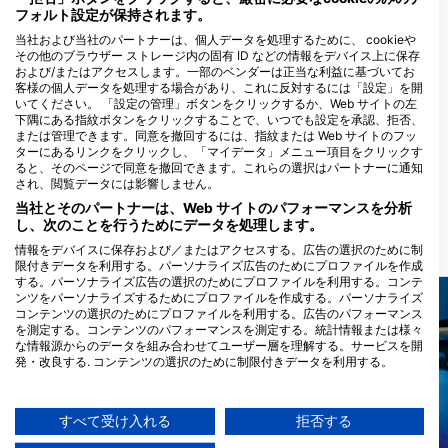
フォルト設定が保持されます。
当社および当社のパートナーは、個人データを処理するために、 cookieや
その他のブラウザー ストレージ内の固有 ID などの情報をデバイス上に保存
GET WET, Get Wet Waikato
および/またはアクセスします。一部のベンダーは正当な利益に基づいてお
Dive
客様の個人データを処理する場合があり、これに反対するには「設定」を開
451 TE RAPA ROAD, 3200
いてください。 「設定の管理」ボタンをクリックするか、Web サイトの左
HAMILTON, ニュージーランド
下隅にある指紋ボタンをクリックすることで、いつでも設定を承認、拒否、
または管理できます。同意を撤回するには、指紋または Web サイトのフッ
ターにあるリンクをクリックし、「マイデータ」メニュー項目をクリックす
Performance Diver
ると、そのページで同意を撤回できます。これらの選択はパートナーに通知
74 Barrys Point Road, 0622
され、閲覧データには影響しません。
Auckland, ニュージーランド
当社とそのパートナーは、Web サイトのパフォーマンスを分析
し、次のことを行うためにデータを処理します。
情報をデバイスに保存および／またはアクセスする。広告の選択のために制
近くのダイブサイト
限付きデータを利用する。パーソナライズ広告のためにプロファイルを作成
する。パーソナライズ広告の選択のためにプロファイルを利用する。コンテ
ンツをパーソナライズするためにプロファイルを作成する。パーソナライズ
コンテンツの選択のためにプロファイルを利用する。広告のパフォーマンス
を測定する。コンテンツのパフォーマンスを測定する。統計情報または様々
な情報源からのデータを組み合わせてユーザー層を理解する。サービスを開
発・改良する. コンテンツの選択のために制限付きデータを利用する。
Googleによるデータ利用に関する詳細情報は、こちらでご確認いただけま
す：https://business.safety.google/privacy/
データは欧州連合外で共有され、米国に送信される場合があります。
すべて受け入れる
拒否する
お客様の同意とcookieポリシーは、この Web サイト/アプリにのみ適用され
Mares
Mares