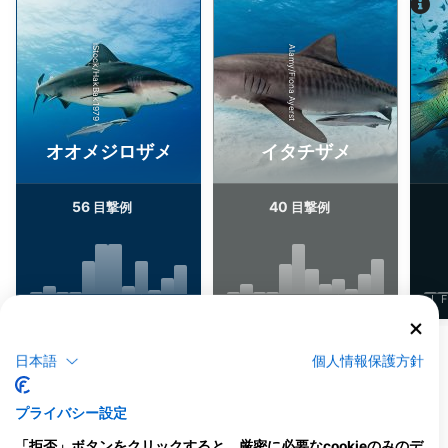
iStock/HakBak1979
Alamy/Fiona Ayerst
オオメジロザメ
イタチザメ
56
40
目撃例
目撃例
J
F
M
A
M
J
J
A
S
O
N
D
J
F
M
A
M
J
J
A
S
O
N
D
J
F
他の生物を表示
日本語
個人情報保護方針
このダイビングサイトに対応するダイビン
プライバシー設定
グセンター
「拒否」ボタンをクリックすると、厳密に必要なcookieのみのデ