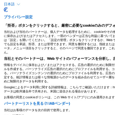
日本語
プライバシー設定
「拒否」ボタンをクリックすると、厳密に必要なcookieのみのデ
当社および当社のパートナーは、個人データを処理するために、 cookieやその
に保存および/またはアクセスします。一部のベンダーは正当な利益に基づいて
は「設定」を開いてください。 「設定の管理」ボタンをクリックするか、Web
でも設定を承認、拒否、または管理できます。同意を撤回するには、指紋または 
ータ」メニュー項目をクリックすると、そのページで同意を撤回できます。これ
ん。
当社とそのパートナーは、Web サイトのパフォーマンスを分析し
情報をデバイスに保存および／またはアクセスする。広告の選択のために制限付
シロイルカ
ルを作成する。パーソナライズ広告の選択のためにプロファイルを利用する。コ
る。パーソナライズコンテンツの選択のためにプロファイルを利用する。広告の
定する。統計情報または様々な情報源からのデータを組み合わせてユーザー層を
めに制限付きデータを利用する。
Googleによるデータ利用に関する詳細情報は、こちらでご確認いただけます：https://busine
大きなメロン色と鮮やかな白色をしたシロイルカ
データは欧州連合外で共有され、米国に送信される場合があります。
親しみのある種です。シロイルカとも呼ばれるベ
お客様の同意とcookieポリシーは、この Web サイト/アプリにのみ適用されま
色をしていますが、5歳になる頃には白っぽくな
パートナーリストを見る (1 IABベンダー)
鳴き声、鳴き声を発し、海を美しい音楽で満たし
当社はお客様のデータを次の目的で使用します。