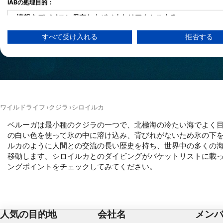
ばれています。
IABの処理目的：
情報をデバイスに保存および／またはアクセスする
すべて受け入れる
拒否する
広告の選択のために制限付きデータを利用する
パーソナライズ広告のためにプロファイルを作成する
パーソナライズ広告の選択のためにプロファイルを利用する
コンテンツをパーソナライズするためにプロファイルを作成する
ワイルドライフ
クジラ
シロイルカ
パーソナライズコンテンツの選択のためにプロファイルを利用す
ベルーガは最小種のクジラの一つで、北極海の冷たい海でよく
の白い色を使って氷の中に溶け込み、背びれがないため氷の下
広告のパフォーマンスを測定する
ルカのように人間との交流の長い歴史を持ち、世界中の多くの海
移動します。シロイルカとのダイビングがバケットリストに載
コンテンツのパフォーマンスを測定する
ングポイントをチェックしてみてください。
統計情報または様々な情報源からのデータを組み合わせてユーザ
サービスを開発・改良する
人気の目的地
会社名
メン
コンテンツの選択のために制限付きデータを利用する