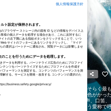
個人情報保護方針
フォルト設定が保持されます。
他のブラウザー ストレージ内の固有 ID などの情報をデバイス上
お客様の個人データを処理する場合があり、これに反対するに
 サイトの左下隅にある指紋ボタンをクリックすることで、いつ
Web サイトのフッターにあるリンクをクリックし、「マイデ
らの選択はパートナーに通知され、閲覧データには影響しませ
、次のことを行うためにデータを処理します。
きデータを利用する。パーソナライズ広告のためにプロファイ
ンテンツをパーソナライズするためにプロファイルを作成す
パフォーマンスを測定する。コンテンツのパフォーマンスを測
理解する。サービスを開発・改良する. コンテンツの選択のた
ss.safety.google/privacy/
は、クジラの中で最も認識しやすく、おそらく最
ルーガは、実際には生まれつき灰色や茶色がかっ
す。
っています。シロイルカは、大声で鳴き声、口笛、
ていることから、「海のカナリア」という愛称で