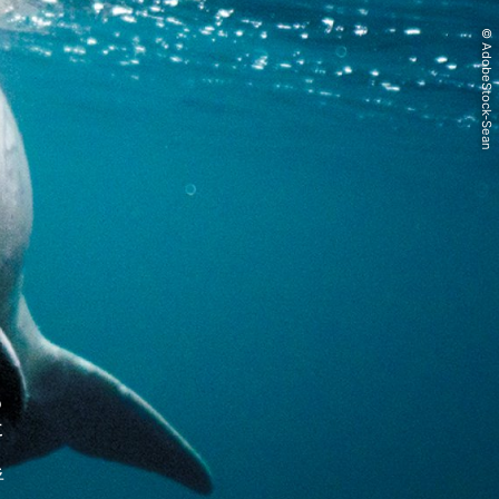
© AdobeStock-Sean
も
た
呼