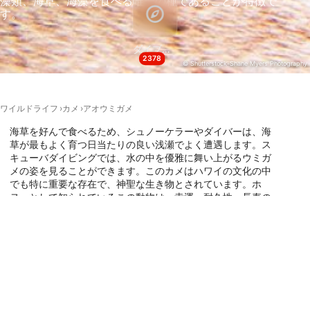
藻類、海草、海藻を食べる唯一の種であることが特徴で
正確な位置情報データを利用する
す。
能動的に要求して取得した情報に基づくデバイ
スの識別
ダイブサイト
2378
IAB以外の処理目的：
© Shutterstock-Shane Myers Photography
必要
ワイルドライフ
カメ
アオウミガメ
性能
海草を好んで食べるため、シュノーケラーやダイバーは、海
機能的
草が最もよく育つ日当たりの良い浅瀬でよく遭遇します。ス
キューバダイビングでは、水の中を優雅に舞い上がるウミガ
メの姿を見ることができます。このカメはハワイの文化の中
広告
でも特に重要な存在で、神聖な生き物とされています。ホ
ヌ」として知られているこの動物は、幸運、耐久性、長寿の
象徴とされています。これらの雄大な生き物と一緒にダイビ
ングをしたい方は、ここをクリックして、彼らと一緒に最高
のダイビングスポットを見つけてください。
この動物がいるダイブサイト