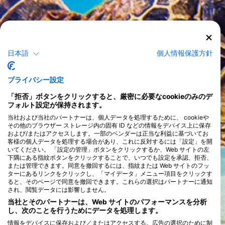
日本語
個人情報保護方針
プライバシー設定
「拒否」ボタンをクリックすると、厳密に必要なcookieのみのデ
フォルト設定が保持されます。
当社および当社のパートナーは、個人データを処理するために、 cookieや
その他のブラウザー ストレージ内の固有 ID などの情報をデバイス上に保存
および/またはアクセスします。一部のベンダーは正当な利益に基づいてお
客様の個人データを処理する場合があり、これに反対するには「設定」を開
いてください。 「設定の管理」ボタンをクリックするか、Web サイトの左
下隅にある指紋ボタンをクリックすることで、いつでも設定を承認、拒否、
または管理できます。同意を撤回するには、指紋または Web サイトのフッ
ターにあるリンクをクリックし、「マイデータ」メニュー項目をクリックす
ると、そのページで同意を撤回できます。これらの選択はパートナーに通知
され、閲覧データには影響しません。
当社とそのパートナーは、Web サイトのパフォーマンスを分析
し、次のことを行うためにデータを処理します。
情報をデバイスに保存および／またはアクセスする。広告の選択のために制