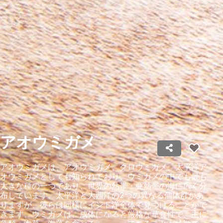
パーソナライズ広告の選択のためにプロファイ
ルを利用する
コンテンツをパーソナライズするためにプロフ
ァイルを作成する
パーソナライズコンテンツの選択のためにプロ
ファイルを利用する
広告のパフォーマンスを測定する
コンテンツのパフォーマンスを測定する
統計情報または様々な情報源からのデータを組
アオウミガメ
み合わせてユーザー層を理解する
サービスを開発・改良する
アオウミガメは、アオウミガメ、クロウミガメ、太平洋ア
オウミガメとしても知られており、ウミガメの中でも最も
コンテンツの選択のために制限付きデータを利
大きな種の一つであり、世界の熱帯・亜熱帯の海に広く分
用する
布しています。太平洋と大西洋の2つの異なる個体群があ
りますが、彼らは同様にインド洋全体で見つけることがで
IAB特集：
きます。ウミガメは、成体になると厳格な草食性で、主に