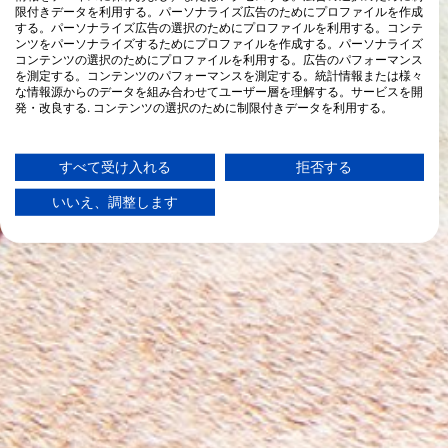
限付きデータを利用する。パーソナライズ広告のためにプロファイルを作成
する。パーソナライズ広告の選択のためにプロファイルを利用する。コンテ
ンツをパーソナライズするためにプロファイルを作成する。パーソナライズ
コンテンツの選択のためにプロファイルを利用する。広告のパフォーマンス
を測定する。コンテンツのパフォーマンスを測定する。統計情報または様々
な情報源からのデータを組み合わせてユーザー層を理解する。サービスを開
発・改良する. コンテンツの選択のために制限付きデータを利用する。
Googleによるデータ利用に関する詳細情報は、こちらでご確認いただけま
す：https://business.safety.google/privacy/
データは欧州連合外で共有され、米国に送信される場合があります。
すべて受け入れる
拒否する
お客様の同意とcookieポリシーは、この Web サイト/アプリにのみ適用され
ます。
いいえ、調整します
パートナーリストを見る (1 IABベンダー)
当社はお客様のデータを次の目的で使用します。
IABの処理目的：
情報をデバイスに保存および／またはアクセス
する
広告の選択のために制限付きデータを利用する
パーソナライズ広告のためにプロファイルを作
成する