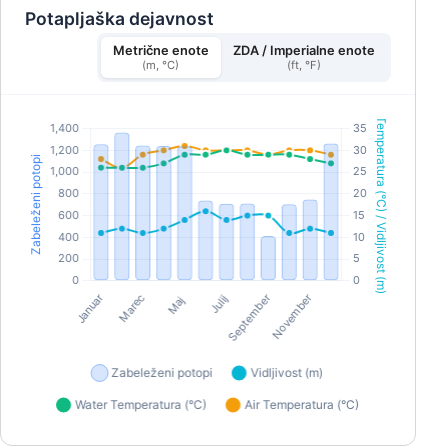
tečaj ne traja fiksno, si lahko vzamete čas in se
Potapljaška dejavnost
osredotočite na veščine, pri katerih potrebujete
pomoč.
Metrične enote
ZDA / Imperialne enote
(m, °C)
(ft, °F)