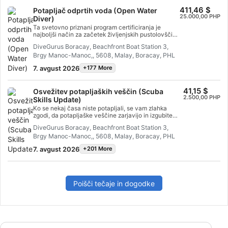
orodja in samozavest, ki ju potrebujete za ukrepanje
411,46 $
Potapljač odprtih voda (Open Water
v nujnih primerih. Ko boste certificirani, boste lahko
25.000,00 PHP
delovali kot reševalec v nujnih primerih, nudili prvo
Diver)
pomoč in oživljanje, dajali kisik in nudili podporo z
Ta svetovno priznani program certificiranja je
AED v nujnih medicinskih primerih. Pridobite si
najboljši način za začetek življenjskih pustolovščin
specializacijski certifikat SSI React Right. Začnite še
kot certificiran Scuba potapljač (Scuba Diver).
danes!
DiveGurus Boracay, Beachfront Boat Station 3,
Prilagojeno usposabljanje je združeno s praktičnimi
Brgy Manoc-Manoc,, 5608, Malay, Boracay, PHL
vajami v vodi, da bi vam zagotovili veščine in
izkušnje, ki so potrebne za resnično udobje pod
7. avgust 2026
+177 More
vodo. Pridobili boste certifikat SSI Potapljač odprtih
voda (Open Water Diver).
41,15 $
Osvežitev potapljaških veščin (Scuba
2.500,00 PHP
Skills Update)
Ko se nekaj časa niste potapljali, se vam zlahka
zgodi, da potapljaške veščine zarjavijo in izgubite
samozavest. S osvežitvijo potapljaških veščin
DiveGurus Boracay, Beachfront Boat Station 3,
(Scuba Skills Update) vas bomo v kratkem času vrnili
Brgy Manoc-Manoc,, 5608, Malay, Boracay, PHL
v vodo in se z lahkoto potapljali. Ta obnovitveni tečaj
potapljanja vam omogoča, da pod vodstvom
7. avgust 2026
+201 More
profesionalnega strokovnjaka SSI pregledate in
vadite potapljaške veščine, ki ste se jih naučili v
programu Potapljač odprtih voda (Open Water Diver).
To je odličen tečaj, ki ga lahko opravite tik pred
potapljaškimi počitnicami, tako da boste manj časa
Poišči tečaje in dogodke
skrbeli za svoje veščine in več časa posvetili
občudovanju morskega življenja. Če niste
certificirani tečajnik za potapljača odprtih voda, je
tečaj Osvežitev potapljaških veščin (Scuba Skills
Update) idealen za vadbo potapljaških spretnosti
pred potopom za usposabljanje v odprtih vodah. Ker