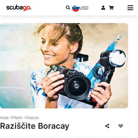
USD
© Scubapro
Azija
Filipini
Visayas
Raziščite Boracay