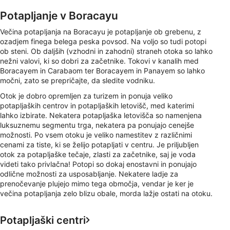
Potapljanje v Boracayu
Večina potapljanja na Boracayu je potapljanje ob grebenu, z
ozadjem finega belega peska povsod. Na voljo so tudi potopi
ob steni. Ob daljših (vzhodni in zahodni) straneh otoka so lahko
nežni valovi, ki so dobri za začetnike. Tokovi v kanalih med
Boracayem in Carabaom ter Boracayem in Panayem so lahko
močni, zato se prepričajte, da sledite vodniku.
Otok je dobro opremljen za turizem in ponuja veliko
potapljaških centrov in potapljaških letovišč, med katerimi
lahko izbirate. Nekatera potapljaška letovišča so namenjena
luksuznemu segmentu trga, nekatera pa ponujajo cenejše
možnosti. Po vsem otoku je veliko namestitev z različnimi
cenami za tiste, ki se želijo potapljati v centru. Je priljubljen
otok za potapljaške tečaje, zlasti za začetnike, saj je voda
videti tako privlačna! Potopi so dokaj enostavni in ponujajo
odlične možnosti za usposabljanje. Nekatere ladje za
prenočevanje plujejo mimo tega območja, vendar je ker je
večina potapljanja zelo blizu obale, morda lažje ostati na otoku.
Potapljaški centri