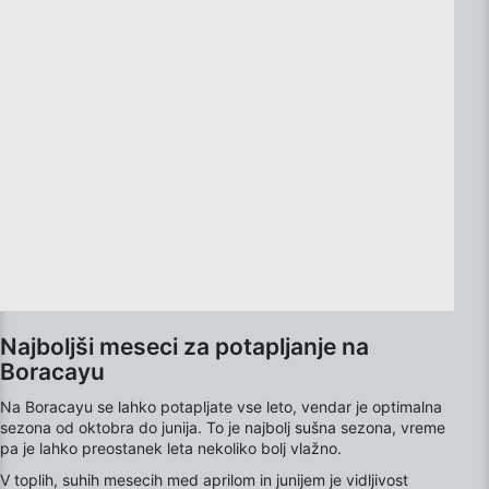
Create profiles to personalise content
Use profiles to select personalised content
Measure advertising performance
Measure content performance
Understand audiences through statistics or
combinations of data from different sources
Develop and improve services
Use limited data to select content
Najboljši meseci za potapljanje na
IAB Special Features:
Boracayu
Use precise geolocation data
Na Boracayu se lahko potapljate vse leto, vendar je optimalna
Identify devices based on information
sezona od oktobra do junija. To je najbolj sušna sezona, vreme
actively requested
pa je lahko preostanek leta nekoliko bolj vlažno.
Non-IAB processing purposes:
V toplih, suhih mesecih med aprilom in junijem je vidljivost