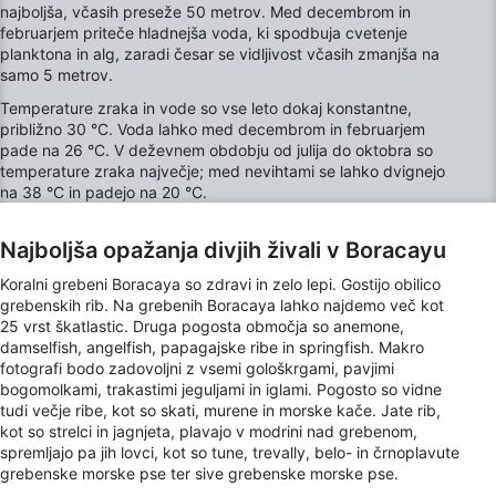
najboljša, včasih preseže 50 metrov. Med decembrom in
Necessary
februarjem priteče hladnejša voda, ki spodbuja cvetenje
planktona in alg, zaradi česar se vidljivost včasih zmanjša na
Performance
samo 5 metrov.
Temperature zraka in vode so vse leto dokaj konstantne,
Functional
približno 30 °C. Voda lahko med decembrom in februarjem
pade na 26 °C. V deževnem obdobju od julija do oktobra so
Advertising
temperature zraka največje; med nevihtami se lahko dvignejo
na 38 °C in padejo na 20 °C.
Najboljša opažanja divjih živali v Boracayu
Koralni grebeni Boracaya so zdravi in ​​zelo lepi. Gostijo obilico
grebenskih rib. Na grebenih Boracaya lahko najdemo več kot
25 vrst škatlastic. Druga pogosta območja so anemone,
damselfish, angelfish, papagajske ribe in springfish. Makro
fotografi bodo zadovoljni z vsemi gološkrgami, pavjimi
bogomolkami, trakastimi jeguljami in iglami. Pogosto so vidne
tudi večje ribe, kot so skati, murene in morske kače. Jate rib,
kot so strelci in jagnjeta, plavajo v modrini nad grebenom,
spremljajo pa jih lovci, kot so tune, trevally, belo- in črnoplavute
grebenske morske pse ter sive grebenske morske pse.