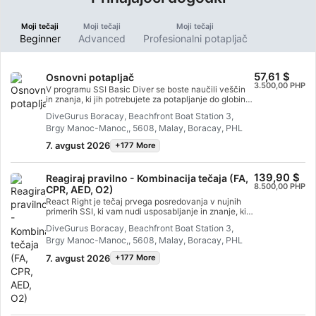
Moji tečaji
Moji tečaji
Moji tečaji
Beginner
Advanced
Profesionalni potapljač
57,61 $
Osnovni potapljač
3.500,00 PHP
V programu SSI Basic Diver se boste naučili veščin
in znanja, ki jih potrebujete za potapljanje do globine
12 metrov s profesionalcem SSI. To je odličen način
DiveGurus Boracay, Beachfront Boat Station 3,
za globlje raziskovanje podvodnega sveta med
Brgy Manoc-Manoc,, 5608, Malay, Boracay, PHL
poskusom potapljanja. Celoten program Basic Diver
se lahko v 6 mesecih prizna v programe Scuba Diver
7. avgust 2026
+177 More
ali Open Water Dive, tako da lahko naredite naslednji
korak v svoji potapljaški pustolovščini.
139,90 $
Reagiraj pravilno - Kombinacija tečaja (FA,
8.500,00 PHP
CPR, AED, O2)
React Right je tečaj prvega posredovanja v nujnih
primerih SSI, ki vam nudi usposabljanje in znanje, ki
ju potrebujete za delovanje kot reševalec v nujnih
DiveGurus Boracay, Beachfront Boat Station 3,
medicinskih primerih. V tem prilagodljivem
Brgy Manoc-Manoc,, 5608, Malay, Boracay, PHL
potapljaškem programu lahko izberete, o katerih
temah se želite učiti, vključno s primarno oceno, prvo
7. avgust 2026
+177 More
pomočjo, oživljanjem in tehnikami primarne
stabilizacije. Naučite se lahko tudi dajanja kisika v
potapljaških nujnih primerih in osnov uporabe
avtomatskega zunanjega defibrilatorja (AED). S
kombinacijo akademskih srečanj in praktičnih
scenarijev usposabljanja vam bo ta program dal