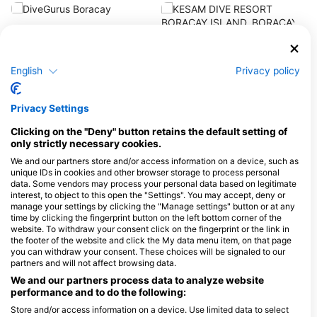
Z
DiveGurus Boracay
A
Beachfront Boat Station 3, Brgy
Manoc-Manoc,, 5608 Malay,
KESAM DIVE RESORT
Boracay - Filipini
BORACAY ISLAND, BORACAY
English
Privacy policy
KESAM DIVE
Inside Bans Resort, Zone VI,, 5608
Malay Aklan, Boracay - Filipini
Privacy Settings
Clicking on the "Deny" button retains the default setting of
only strictly necessary cookies.
ORA FREEDIVE
2nd Floor Snflower’s
We and our partners store and/or access information on a device, such as
commercial unit balabag
unique IDs in cookies and other browser storage to process personal
boracay malay aklan, 5608
data. Some vendors may process your personal data based on legitimate
Aklan, Boracay - Filipini
interest, to object to this open the "Settings". You may accept, deny or
manage your settings by clicking the "Manage settings" button or at any
time by clicking the fingerprint button on the left bottom corner of the
website. To withdraw your consent click on the fingerprint or the link in
the footer of the website and click the My data menu item, on that page
you can withdraw your consent. These choices will be signaled to our
partners and will not affect browsing data.
We and our partners process data to analyze website
performance and to do the following:
Potapljaške lokacije
Store and/or access information on a device. Use limited data to select