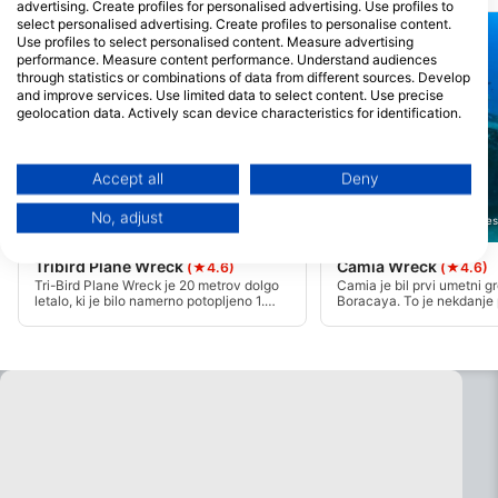
advertising. Create profiles for personalised advertising. Use profiles to
select personalised advertising. Create profiles to personalise content.
Use profiles to select personalised content. Measure advertising
performance. Measure content performance. Understand audiences
through statistics or combinations of data from different sources. Develop
and improve services. Use limited data to select content. Use precise
geolocation data. Actively scan device characteristics for identification.
You can find further information on data usage by Google here:
https://business.safety.google/privacy/
Data may be shared outside of the European Union and send to the USA.
Accept all
Deny
Your consent and the cookie policy applies solely to this website/app.
No, adjust
DiveGurus Diving Service
View Partner List (1 IAB Vendors)
DiveGurus Diving Services Corp., 5608 Malay
We use your data for the following purposes:
Tribird Plane Wreck
Camia Wreck
(★4.6)
(★4.6)
IAB processing purposes:
Tri-Bird Plane Wreck je 20 metrov dolgo
Camia je bil prvi umetni g
letalo, ki je bilo namerno potopljeno 1.
Boracaya. To je nekdanje 
Store and/or access information on a device
marca 2012. Ima razpon kril približno 25
predelavo rib z jeklenim tr
metrov in leži obrnjeno na peščeni
januarja 2001 namerno po
podlagi. Razbitina se začne na globini 25
Dolg je 30 metrov in stoji
Use limited data to select advertising
metrov do tal na 30 metrih.
peščenem dnu na 32 metri
paluba pa je globoka pribl
Create profiles for personalised advertising
Use profiles to select personalised
advertising