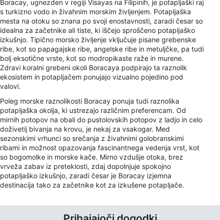
Boracay, ugnezden v regiji Visayas na Filipinih, je potapljaški raj
s turkizno vodo in živahnim morskim življenjem. Potapljaška
mesta na otoku so znana po svoji enostavnosti, zaradi česar so
idealna za začetnike ali tiste, ki iščejo sproščeno potapljaško
izkušnjo. Tipično morsko življenje vključuje pisane grebenske
ribe, kot so papagajske ribe, angelske ribe in metuljčke, pa tudi
bolj eksotične vrste, kot so modropikaste raže in murene.
Zdravi koralni grebeni okoli Boracaya podpirajo ta raznolik
ekosistem in potapljačem ponujajo vizualno pojedino pod
valovi.
Poleg morske raznolikosti Boracay ponuja tudi raznolika
potapljaška okolja, ki ustrezajo različnim preferencam. Od
mirnih potopov na obali do pustolovskih potopov z ladjo in celo
doživetij bivanja na krovu, je nekaj za vsakogar. Med
sezonskimi vrhunci so srečanja z živahnimi golobranskimi
ribami in možnost opazovanja fascinantnega vedenja vrst, kot
so bogomolke in morske kače. Mirno vzdušje otoka, brez
vrveža zabav iz preteklosti, zdaj dopolnjuje spokojno
potapljaško izkušnjo, zaradi česar je Boracay izjemna
destinacija tako za začetnike kot za izkušene potapljače.
Prihajajoči dogodki