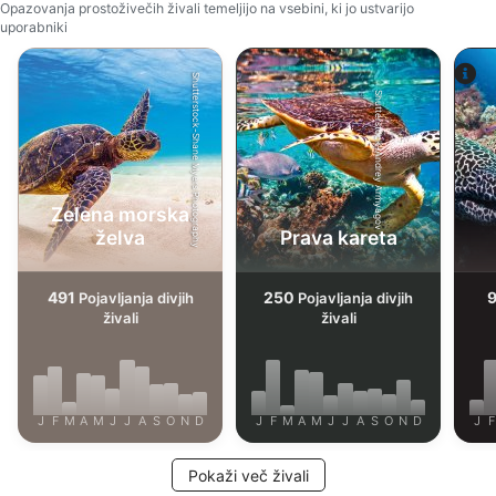
Opazovanja prostoživečih živali temeljijo na vsebini, ki jo ustvarijo
uporabniki
Shutterstock-Shane Myers Photography
Shutterstock-Andrey Armyagov
Zelena morska
želva
Prava kareta
491
250
Pojavljanja divjih
Pojavljanja divjih
živali
živali
J
F
M
A
M
J
J
A
S
O
N
D
J
F
M
A
M
J
J
A
S
O
N
D
J
F
Pokaži več živali