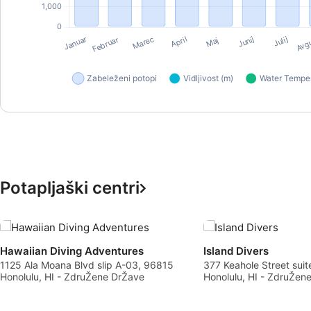
Measure advertising performance
Measure content performance
Understand audiences through statistics or combinations of 
Develop and improve services
Use limited data to select content
IAB Special Features:
Use precise geolocation data
Potapljaški centri
Identify devices based on information actively requested
Non-IAB processing purposes:
Necessary
Hawaiian Diving Adventures
Island Divers
1125 Ala Moana Blvd slip A-03, 96815
377 Keahole Street sui
Performance
Honolulu, HI - ZdruŽene DrŽave
Honolulu, HI - ZdruŽen
Functional