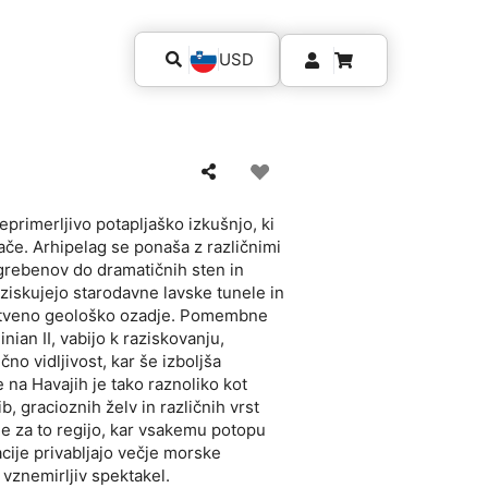
USD
eprimerljivo potapljaško izkušnjo, ki
ače. Arhipelag se ponaša z različnimi
h grebenov do dramatičnih sten in
raziskujejo starodavne lavske tunele in
instveno geološko ozadje. Pomembne
nian II, vabijo k raziskovanju,
no vidljivost, kar še izboljša
na Havajih je tako raznoliko kot
, gracioznih želv in različnih vrst
ne za to regijo, kar vsakemu potopu
ije privabljajo večje morske
o vznemirljiv spektakel.