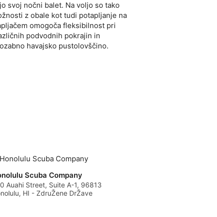
ajo svoj nočni balet. Na voljo so tako
žnosti z obale kot tudi potapljanje na
apljačem omogoča fleksibilnost pri
azličnih podvodnih pokrajin in
pozabno havajsko pustolovščino.
nolulu Scuba Company
0 Auahi Street, Suite A-1, 96813
nolulu, HI - ZdruŽene DrŽave