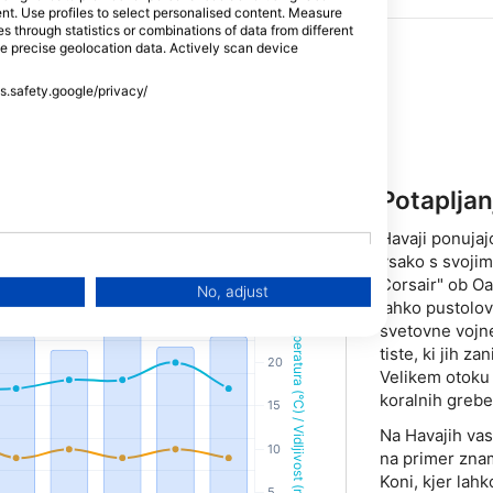
tent. Use profiles to select personalised content. Measure
through statistics or combinations of data from different
se precise geolocation data. Actively scan device
ss.safety.google/privacy/
rične enote
ZDA / Imperialne enote
(m, °C)
(ft, °F)
Potapljan
Havaji ponujajo
vsako s svoji
Corsair" ob Oa
No, adjust
lahko pustolov
svetovne vojn
tiste, ki jih z
Velikem otoku 
koralnih grebe
Na Havajih vas
na primer znam
Koni, kjer lah