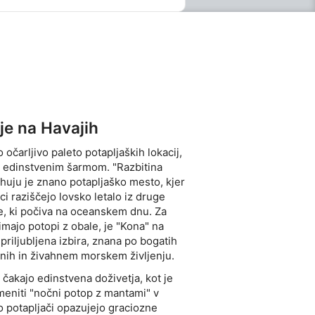
je na Havajih
 očarljivo paleto potapljaških lokacij,
m edinstvenim šarmom. "Razbitina
huju je znano potapljaško mesto, kjer
ci raziščejo lovsko letalo iz druge
e, ki počiva na oceanskem dnu. Za
animajo potopi z obale, je "Kona" na
priljubljena izbira, znana po bogatih
nih in živahnem morskem življenju.
 čakajo edinstvena doživetja, kot je
eniti "nočni potop z mantami" v
ko potapljači opazujejo graciozne