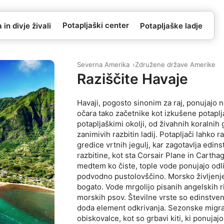
Potapljaški center
in divje živali
Potapljaške ladje
Severna Amerika
Združene države Amerike
Raziščite Havaje
Havaji, pogosto sinonim za raj, ponujajo n
očara tako začetnike kot izkušene potaplj
potapljaškimi okolji, od živahnih koralni
zanimivih razbitin ladij. Potapljači lahko 
gredice vrtnih jegulj, kar zagotavlja ed
razbitine, kot sta Corsair Plane in Carthagi
medtem ko čiste, tople vode ponujajo odlič
podvodno pustolovščino. Morsko življenje 
bogato. Vode mrgolijo pisanih angelskih rib
morskih psov. Številne vrste so edinstve
doda element odkrivanja. Sezonske migrac
obiskovalce, kot so grbavi kiti, ki ponujaj