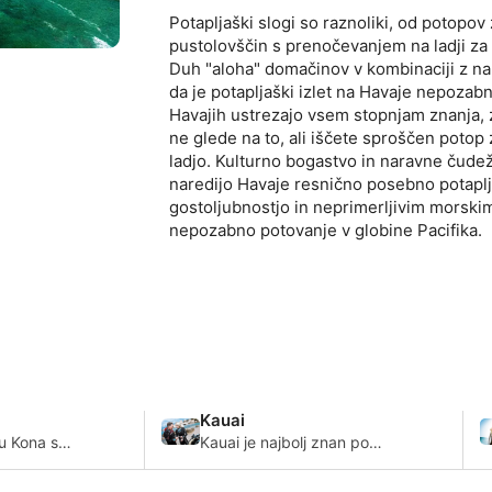
Potapljaški slogi so raznoliki, od potopov 
pustolovščin s prenočevanjem na ladji za ti
Duh "aloha" domačinov v kombinaciji z na
da je potapljaški izlet na Havaje nepozab
Havajih ustrezajo vsem stopnjam znanja, z
ne glede na to, ali iščete sproščen potop 
ladjo. Kulturno bogastvo in naravne čudež
naredijo Havaje resnično posebno potaplj
gostoljubnostjo in neprimerljivim morskim
nepozabno potovanje v globine Pacifika.
Kauai
u Kona se
Kauai je najbolj znan po
jbolj
številnih potopih v lavne
nanih
cevi, kot je Tunnels Reef,