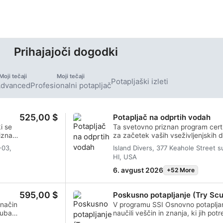
acij "The
kjer lahko opazujete
 Dive".
spektakularne lavne
formacije, grebenske
morske pse, želve in
številne ribe.
Prihajajoči dogodki
Moji tečaji
Moji tečaji
Potapljaški izleti
dvanced
Profesionalni potapljač
525,00 $
Potapljač na odprtih vodah
i se
Ta svetovno priznan program certifi
riznani
za začetek vaših vseživljenjskih d
oja
potapljač. Prilagojeno usposablja
-03,
Island Divers, 377 Keahole Street s
v vodi, da zagotovite, da imate zn
HI, USA
ajami
za resnično udobno bivanje pod vo
certifikat SSI Open Water Diver.
6. avgust 2026
+52 More
odo.
Open
595,00 $
Poskusno potapljanje (Try Sc
 način
V programu SSI Osnovno potapljan
cuba
naučili veščin in znanja, ki jih pot
strokovnjakom SSI preizkusite v p