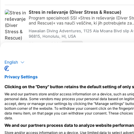
pri potapljanju in osnovah samodejnega zunanjega
defibrilatorja (AED). S kombinacijo predavanj teorije in
Stres in reševanje (Diver Stress & Rescue)
praktičnih scenarijev usposabljanja vam bo ta program
Program specialnosti SSI »Stres in reševanje (Diver St
orodja in samozavest, ki jih potrebujete za odzivanje 
and Rescue)« vas nauči veščine, ki jih potrebujete za
nujnih primerih. Ko boste pridobili certifikat, boste lah
zaščito sebe in drugih potapljačev. Naučili se boste
delovali kot prvi posredovalec v nujnih primerih, nudili
Hawaiian Diving Adventures, 1125 Ala Moana Blvd slip A
prepoznavati stres, preprečevati nesreče ter se naučil
pomoč in postopke oživljanja, dajali kisik in zagotavljal
96815, Honolulu, HI, USA
praktičnih tehnik za izvajanje reševanj in nudenje nujn
podporo z AED v nujnih primerih. Pridobite certifikat
pomoči. S kombinacijo vaj v bazenu in odprtih vodah 
29. avgust 2026
+99 More
specialnosti SSI Reagiraj pravilno (React Right). Začni
postali dobro pripravljeni in samozavestni pri ravnanju
danes!
nujnih in reševalnih situacijah. Po zaključku boste pridobili
potrdilo o specializaciji SSI Diver Stress and Rescue.
English
Navigacija (Navigation)
Privacy Settings
V programu specialnosti boste pridobili napredno znan
veščine, ki jih potrebujete za varno in samozavestno
Clicking on the "Deny" button retains the default setting of only 
orientacijo pod vodo. Naučili se boste uporabljati kompas in
Hawaiian Diving Adventures, 1125 Ala Moana Blvd slip A
tehnike naravne navigacije, ocenjevati razdalje, kako
We and our partners store and/or access information on a device, such as uni
96815, Honolulu, HI, USA
odplavati do določene točke in se vanjo vrniti, ter os
personal data. Some vendors may process your personal data based on legitimat
navigacijske vzorce. Naučili se boste tudi, kako kombi
20. september 2026
+99 More
accept, deny or manage your settings by clicking the "Manage settings" button 
navigacijske tehnike, da izboljšate svojo potapljaško
bottom corner of the website. To withdraw your consent click on the fingerprint
izkušnjo. Vse to izostri vaše veščine opazovanja pod 
data menu item, on that page you can withdraw your consent. These choices wil
data.
izboljša varnost pri potapljanju in vam pomaga iz vsa
potopa iztržiti največ. Po zaključku boste pridobili potrdilo o
We and our partners process data to analyze website performanc
specialnosti SSI Navigacija.
Store and/or access information on a device. Use limited data to select adverti