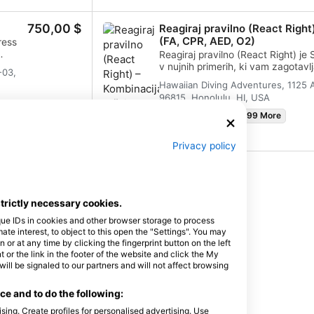
potapljanje, kjerkoli si boste izbral
tudi predpogoj za nekatera napred
750,00 $
Reagiraj pravilno (React Right
naredi za naslednji logični korak
 dal
(FA, CPR, AED, O2)
ress
izobraževanju.
v
Reagiraj pravilno (React Right) je
ko
v nujnih primerih, ki vam zagotavl
 Prvo
-03,
i
potrebno za delovanje kot prvi re
i
Hawaiian Diving Adventures, 1125 A
e
nujnih primerih. V tem prilagodljivem potapljaškem programu
96815, Honolulu, HI, USA
boste
lahko izberete teme, o katerih se ž
te še
 v
primarno oceno stanja, prvo pomoč
29. avgust 2026
+99 More
tehnikami primarne stabilizacije. 
o dajanju kisika v potapljaških nuj
Privacy policy
uporabe samodejnega zunanjega def
kombinacijo predavanj teorije in p
250,00 $
usposabljanja vam bo ta program 
je in
ki jih potrebujete za ukrepanje v n
pridobili potrdilo za certificiranje
strictly necessary cookies.
primerih lahko delovali kot prvi r
-03,
que IDs in cookies and other browser storage to process
in izvajali postopke oživljanja (Fir
novne
e interest, to object to this open the "Settings". You may
ter nudili podporo z AED. Pridobite si potrdilo za specialnost
nirati
or at any time by clicking the fingerprint button on the left
SSI React Right. Začnite še danes
 or the link in the footer of the website and click the My
vodo,
l be signaled to our partners and will not affect browsing
kega
Poišči tečaje in dogodke
e and to do the following:
sing. Create profiles for personalised advertising. Use