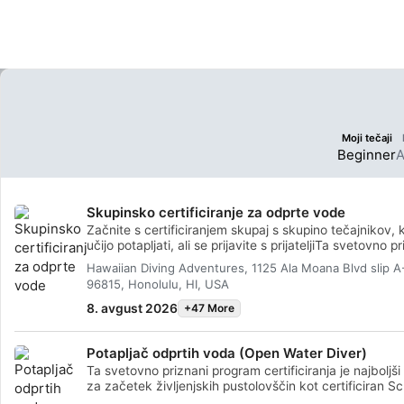
potapljaškimi potapljači, kot
potapljaških lok
so Black Rock, Honolua Bay
Manta Ray Night
ali Kahekili Beach.
Moji tečaji
Beginner
A
Skupinsko certificiranje za odprte vode
Začnite s certificiranjem skupaj s skupino tečajnikov, k
učijo potapljati, ali se prijavite s prijateljiTa svetovno p
program certificiranja je najboljši način, da začnete sv
Hawaiian Diving Adventures, 1125 Ala Moana Blvd slip A
doživetja za vse življenje kot certificirani potapljač.
96815, Honolulu, HI, USA
Prilagojeno usposabljanje se kombinira s praktičnimi v
v vodi, da se zagotovi, da boste pridobili veščine in
8. avgust 2026
+47 More
izkušnje, potrebne za resnično udobno počutje pod v
Pridobili boste certifikat SSI Potapljač odprtih voda (
Potapljač odprtih voda (Open Water Diver)
Water Diver).
Ta svetovno priznani program certificiranja je najboljši
za začetek življenjskih pustolovščin kot certificiran S
potapljač (Scuba Diver). Prilagojeno usposabljanje je