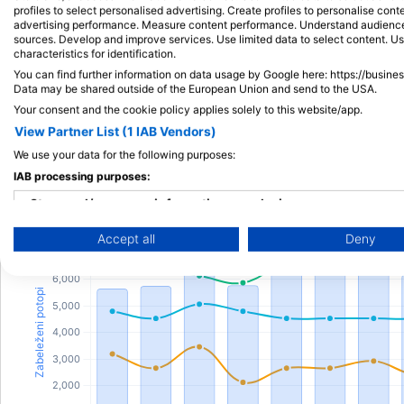
profiles to select personalised advertising. Create profiles to personalise con
advertising performance. Measure content performance. Understand audiences 
sources. Develop and improve services. Use limited data to select content. U
characteristics for identification.
You can find further information on data usage by Google here: https://busine
Data may be shared outside of the European Union and send to the USA.
Your consent and the cookie policy applies solely to this website/app.
View Partner List (1 IAB Vendors)
Met
Potapljaška dejavnost
We use your data for the following purposes:
IAB processing purposes:
Store and/or access information on a device
Accept all
Deny
Use limited data to select advertising
Create profiles for personalised advertising
Use profiles to select personalised advertising
Create profiles to personalise content
Use profiles to select personalised content