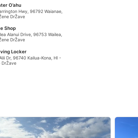
ter O’ahu
arrington Hwy, 96792 Waianae,
uŽene DrŽave
ve Shop
ea Alanui Drive, 96753 Wailea,
uŽene DrŽave
iving Locker
lii Dr, 96740 Kailua-Kona, HI -
 DrŽave