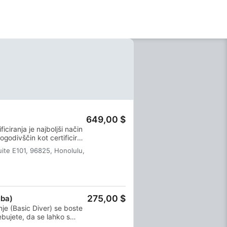
obala je znana tudi po velikih
valovih.
649,00 $
ciranja je najboljši način
ogodivščin kot certificiran
nje je kombinirano z vadbo
uite E101, 96825, Honolulu,
anja in izkušnje, potrebne
do. Pridobili boste
275,00 $
uba)
je (Basic Diver) se boste
rebujete, da se lahko s
otapljanju do globine 12