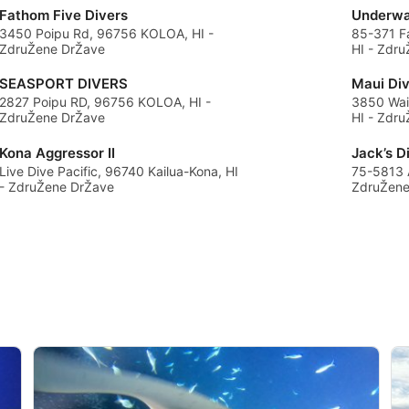
Fathom Five Divers
Underwa
3450 Poipu Rd, 96756 KOLOA, HI -
85-371 F
ZdruŽene DrŽave
HI - Zdr
SEASPORT DIVERS
Maui Di
2827 Poipu RD, 96756 KOLOA, HI -
3850 Wail
ZdruŽene DrŽave
HI - Zdr
Kona Aggressor II
Jack’s D
Live Dive Pacific, 96740 Kailua-Kona, HI
75-5813 A
- ZdruŽene DrŽave
ZdruŽene