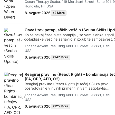
Ocean Therapy Scuba, 119 Merchant Street, Suite 101, 
združeno s praktičnimi vajami v vodi, da bi vam zagoto
Honolulu, HI, USA
veščine in izkušnje, ki so potrebne za resnično udobj
vodo. Pridobili boste certifikat SSI Potapljač odprtih 
8. avgust 2026
+2 More
(Open Water Diver).
Osvežitev potapljaških veščin (Scuba Skills Upd
Ko se nekaj časa niste potapljali, se vam zlahka zgodi
potapljaške veščine zarjavijo in izgubite samozavest. 
osvežitvijo potapljaških veščin SSI Scuba Skills Updat
Trident Adventures, Bldg 6800 D Street, 96863, Oahu, H
bomo v kratkem času vrnili v vodo in se z lahkoto potap
USA
Ta obnovitveni tečaj potapljanja vam omogoča, da po
vodstvom strokovnjaka SSI pregledate in vadite potap
6. avgust 2026
+147 More
veščine, ki ste se jih naučili v programu Potapljač odpr
voda (Open Water Diver). To je odličen tečaj, ki ga la
opravite tik pred potapljaškimi počitnicami, tako da b
Reagiraj pravilno (React Right) - kombinacija te
manj časa skrbeli za svoje veščine in več časa posveti
(FA, CPR, AED, O2)
občudovanju morskega življenja. Če niste certificirani
tečajniki za potapljače na odprtih vodah, je tečaj Osv
Reagiraj pravilno (React Right) je tečaj SSI za prvo
potapljaških veščin idealen za vadbo potapljaških veš
posredovanje v nujnih primerih in vam zagotavlja
pred potopi usposabljanja v odprtih vodah. Ker tečaj n
usposabljanje in znanje, ki ga potrebujete za ukrepanj
Trident Adventures, Bldg 6800 D Street, 96863, Oahu, H
fiksno, si lahko vzamete čas in se osredotočite na veš
prvi posredovalec v nujnih zdravstvenih primerih. V tem
USA
pri katerih potrebujete pomoč.
prilagodljivem potapljaškem programu lahko izberete 
o katerih se želite učiti, vključno s primarno oceno, pr
6. avgust 2026
+125 More
pomočjo, oživljanjem in tehnikami primarne stabilizacij
Naučite se lahko tudi o administraciji kisika v nujnih pr