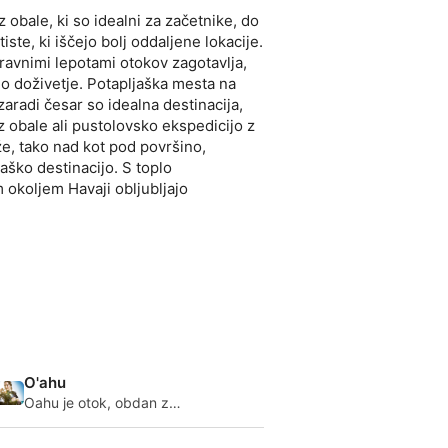
z obale, ki so idealni za začetnike, do
ste, ki iščejo bolj oddaljene lokacije.
ravnimi lepotami otokov zagotavlja,
no doživetje. Potapljaška mesta na
aradi česar so idealna destinacija,
z obale ali pustolovsko ekspedicijo z
e, tako nad kot pod površino,
aško destinacijo. S toplo
 okoljem Havaji obljubljajo
O'ahu
Oahu je otok, obdan z
odličnimi mesti za potapljanje
na obali in z ladjo. Severna