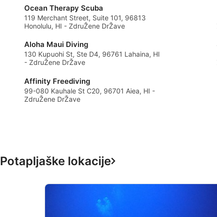
Ocean Therapy Scuba
Advertising
119 Merchant Street, Suite 101, 96813
Honolulu, HI - ZdruŽene DrŽave
Aloha Maui Diving
130 Kupuohi St, Ste D4, 96761 Lahaina, HI
- ZdruŽene DrŽave
Affinity Freediving
99-080 Kauhale St C20, 96701 Aiea, HI -
ZdruŽene DrŽave
Potapljaške lokacije