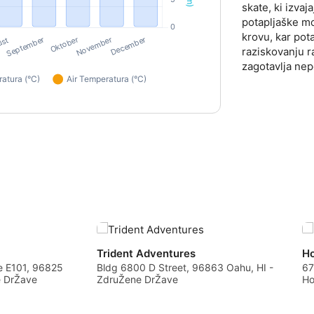
skate, ki izvaj
potapljaške mo
krovu, kar pot
raziskovanju r
zagotavlja ne
data from different sources
Trident Adventures
Ho
te E101, 96825
Bldg 6800 D Street, 96863 Oahu, HI -
67
e DrŽave
ZdruŽene DrŽave
Ho