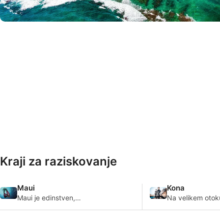
© iStock-Art Wager
Kraji za raziskovanje
Maui
Kona
Maui je edinstven,
Na velikem otok
navdušujoč raj za potapljače
nahaja ena od na
z odličnimi obmorskimi
neverjetnih in z