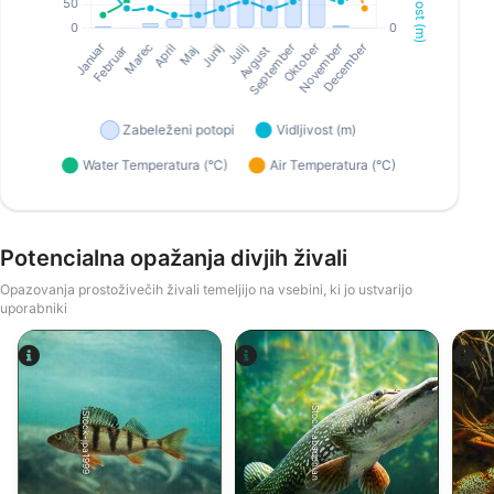
Potencialna opažanja divjih živali
Opazovanja prostoživečih živali temeljijo na vsebini, ki jo ustvarijo
uporabniki
iStock-abadonian
iStock-jpa1999