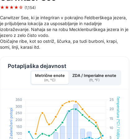
★★★★☆
(1,154)
Carwitzer See, ki je integriran v pokrajino Feldberškega jezera,
je priljubljena lokacija za usposabljanje in nadaljnje
izobraževanje. Nahaja se na robu Mecklenburškega jezera in je
jezero z zelo čisto vodo.
Običajne ribe, kot so ostriž, ščurka, pa tudi burboni, krapi,
somi, linji, karasi itd.
Potapljaška dejavnost
Metrične enote
ZDA / Imperialne enote
(m, °C)
(ft, °F)