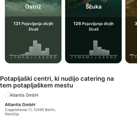
Ostriž
Ščuka
131
126
Pojavljanja divjih
Pojavljanja divjih
živali
živali
J
F
M
A
M
J
J
A
S
O
N
D
J
F
M
A
M
J
J
A
S
O
N
D
J
F
Potapljaški centri, ki nudijo catering na
tem potapljaškem mestu
Atlantis GmbH
Coppistrasse 11, 10365 Berlin,
Nemčija