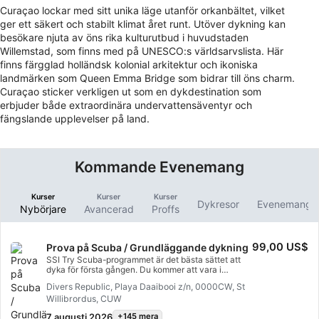
Curaçao lockar med sitt unika läge utanför orkanbältet, vilket
ger ett säkert och stabilt klimat året runt. Utöver dykning kan
besökare njuta av öns rika kulturutbud i huvudstaden
Willemstad, som finns med på UNESCO:s världsarvslista. Här
finns färgglad holländsk kolonial arkitektur och ikoniska
landmärken som Queen Emma Bridge som bidrar till öns charm.
Curaçao sticker verkligen ut som en dykdestination som
erbjuder både extraordinära undervattensäventyr och
fängslande upplevelser på land.
Kommande Evenemang
Kurser
Kurser
Kurser
Dykresor
Evenemang fö
Nybörjare
Avancerad
Proffs
99,00 US$
Prova på Scuba / Grundläggande dykning
SSI Try Scuba-programmet är det bästa sättet att
dyka för första gången. Du kommer att vara i
skyddat vatten och väl omhändertagen av din
Divers Republic, Playa Daaibooi z/n, 0000CW, St
instruktör, så att du kan njuta av de första
Willibrordus, CUW
oförglömliga andetag under vattnet och uppleva
dykningens magi. I slutet av denna korta kurs
7 augusti 2026
+145 mera