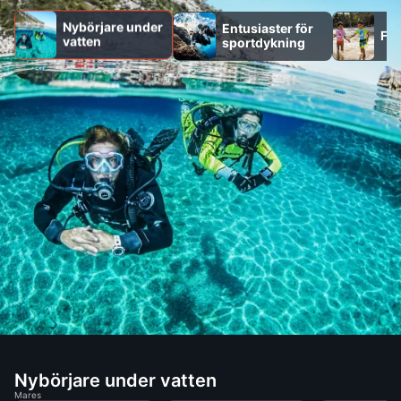
Nybörjare under
Entusiaster för
Fam
vatten
sportdykning
Nybörjare under vatten
Mares