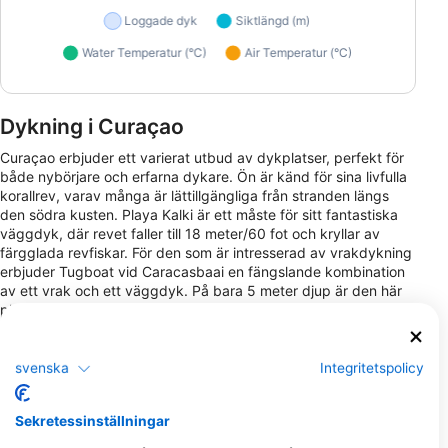
Dykning i Curaçao
Curaçao erbjuder ett varierat utbud av dykplatser, perfekt för
både nybörjare och erfarna dykare. Ön är känd för sina livfulla
korallrev, varav många är lättillgängliga från stranden längs
den södra kusten. Playa Kalki är ett måste för sitt fantastiska
väggdyk, där revet faller till 18 meter/60 fot och kryllar av
färgglada revfiskar. För den som är intresserad av vrakdykning
erbjuder Tugboat vid Caracasbaai en fängslande kombination
av ett vrak och ett väggdyk. På bara 5 meter djup är den här
platsen idealisk för att utforska rörsvampar, muränor och
svärmar av revfiskar.
Curaçaos balans mellan dyk från land och platser som är
svenska
Integritetspolicy
tillgängliga med båt säkerställer att dykare kan uppleva en
mängd olika undervattenslandskap, från orörda rev till mer
avskilda platser som endast kan nås med båt. De friska
Sekretessinställningar
korallreven och det rika marina livet gör varje dyk unikt, med