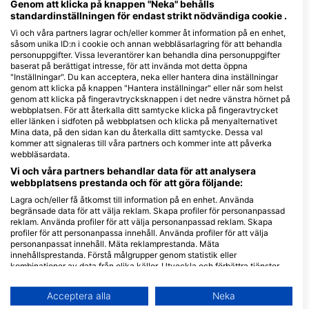
utmärkt sikt och varmt vatten som välkomnar dykare året runt.
Genom att klicka på knappen "Neka" behålls
standardinställningen för endast strikt nödvändiga cookie .
Oavsett om du väljer ett nattdyk eller observerar speciella
beteenden hos det marina livet, lovar Curaçao oförglömliga
Vi och våra partners lagrar och/eller kommer åt information på en enhet,
undervattensäventyr.
såsom unika ID:n i cookie och annan webbläsarlagring för att behandla
personuppgifter. Vissa leverantörer kan behandla dina personuppgifter
baserat på berättigat intresse, för att invända mot detta öppna
Dykcenter
"Inställningar". Du kan acceptera, neka eller hantera dina inställningar
genom att klicka på knappen "Hantera inställningar" eller när som helst
genom att klicka på fingeravtrycksknappen i det nedre vänstra hörnet på
D
webbplatsen. För att återkalla ditt samtycke klicka på fingeravtrycket
eller länken i sidfoten på webbplatsen och klicka på menyalternativet
P
Dive Center van de Ven
Relaxed Guided Dives
W
Mina data, på den sidan kan du återkalla ditt samtycke. Dessa val
Caracasbaaiweg 360, 0000AA
Martha Koosje 10, 0000CW
kommer att signaleras till våra partners och kommer inte att påverka
Willemstad, Curacao
Willemstad, Curacao
webbläsardata.
Vi och våra partners behandlar data för att analysera
webbplatsens prestanda och för att göra följande:
Porto Mari Dive Center, Porto Mari Extra N.V.
Playa Porto Mari, 5999
Kaya Perugia 11, 0
Lagra och/eller få åtkomst till information på en enhet. Använda
Willibrordus, Curacao
Willemstad, Curaca
begränsade data för att välja reklam. Skapa profiler för personanpassad
reklam. Använda profiler för att välja personanpassad reklam. Skapa
profiler för att personanpassa innehåll. Använda profiler för att välja
Central Dive Curacao
Goby Divers
personanpassat innehåll. Mäta reklamprestanda. Mäta
Veldweg 3, 0000
Piscaderaweg,
innehållsprestanda. Förstå målgrupper genom statistik eller
Julianadorp, Curacao
Willemstad, Curaça
00000 Willemstad,
kombinationer av data från olika källor. Utveckla och förbättra tjänster.
Curacao
Använda begränsade data för att välja innehåll.
Unique Diving, UDI
Kaya Andeifi 36, 0000
Granaatappelweg 1
Du hittar mer information om hur Google använder data här:
Acceptera alla
Neka
Willemstad, Curacao
0000 Willemstad, C
https://business.safety.google/privacy/