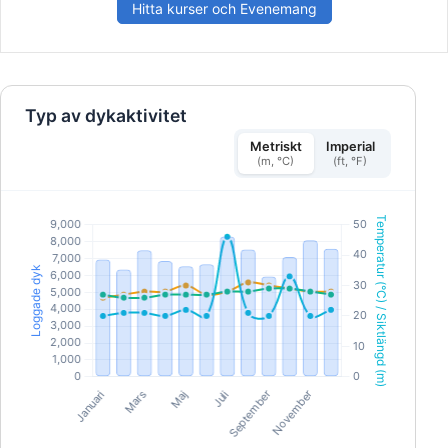
Independent Diving.När du har slutfört kursen med
Hitta kurser och Evenemang
godkänt resultat kommer du att erhålla det globalt
erkända SSI Open Water Diver-certifikatet och
kunna dyka självständigt till ett maximalt djup på
18 meter inom ramen för ditt certifikat och din
erfarenhet.
Typ av dykaktivitet
Metriskt
Imperial
(m, °C)
(ft, °F)