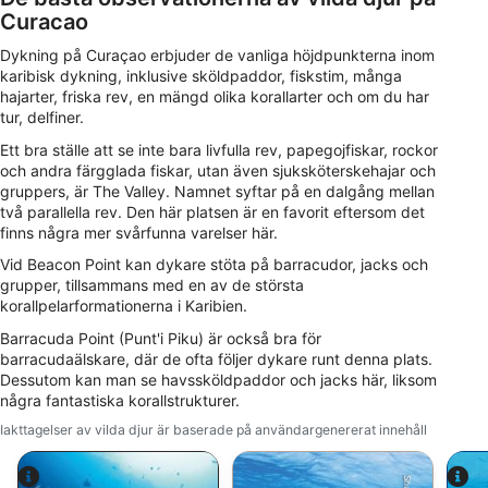
Curacao
Dykning på Curaçao erbjuder de vanliga höjdpunkterna inom
karibisk dykning, inklusive sköldpaddor, fiskstim, många
hajarter, friska rev, en mängd olika korallarter och om du har
tur, delfiner.
Ett bra ställe att se inte bara livfulla rev, papegojfiskar, rockor
och andra färgglada fiskar, utan även sjuksköterskehajar och
gruppers, är The Valley. Namnet syftar på en dalgång mellan
två parallella rev. Den här platsen är en favorit eftersom det
finns några mer svårfunna varelser här.
Vid Beacon Point kan dykare stöta på barracudor, jacks och
grupper, tillsammans med en av de största
korallpelarformationerna i Karibien.
Barracuda Point (Punt'i Piku) är också bra för
barracudaälskare, där de ofta följer dykare runt denna plats.
Dessutom kan man se havssköldpaddor och jacks här, liksom
några fantastiska korallstrukturer.
Iakttagelser av vilda djur är baserade på användargenererat innehåll