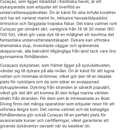
Curaçao, som ligger inbäddat i Karibiska havet, är ett
dykarparadis som erbjuder ett överflöd av
undervattensupplevelser. Ön är känd för sina livfulla korallrev
och har ett varierat marint liv, inklusive havssköldpaddor,
örnrockor och färgglada tropiska fiskar. Det klara vattnet runt
Curaçao ger utmärkt sikt, vanligtvis från 16 till 30 meter (60-
100 fot), vilket gör varje dyk till en möjlighet att bevittna det
fantastiska undervattenslandskapet. Dykare kan utforska
dramatiska stup, invecklade väggar och spännande
skeppsvrak, alla bekvämt tillgängliga från land tack vare öns
gynnsamma förhållanden.
Curaçaos dykplatser, som främst ligger på sydvästkusten,
vänder sig till dykare på alla nivåer. Ön är känd för sitt lugna
vatten och minimala strömmar, vilket gör den till en idealisk
plats för nybörjare och de som söker en avslappnad
dykupplevelse. Dykning från stranden är särskilt populärt,
vilket gör det lätt att komma åt den livliga marina världen
direkt från stranden. För dem som är intresserade av Boat
Diving finns det många operatörer som erbjuder resor för att
utforska längre bort. Det varma vattnet och de behagliga
förhållandena gör också Curaçao till en perfekt plats för
avancerade kurser och certifieringar, vilket garanterar ett
givande dykäventyr oavsett när du besöker ön.