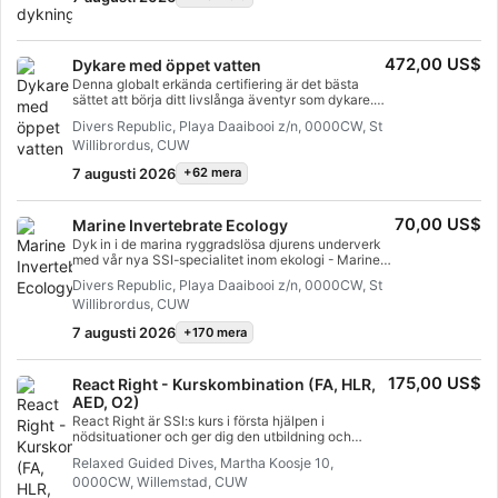
kommer du att ha fått ditt SSI Try Scuba
ackrediteringskort och kommer utan tvekan att vilja
dyka igen. Oändliga dykäventyr väntar på dig och
med den här kursen börjar allt. Börja redan idag!
472,00 US$
Dykare med öppet vatten
Denna globalt erkända certifiering är det bästa
sättet att börja ditt livslånga äventyr som dykare.
Personlig utbildning kombineras med sessioner i
Divers Republic, Playa Daaibooi z/n, 0000CW, St
vattnet för att säkerställa att du har de färdigheter
Willibrordus, CUW
och den erfarenhet som krävs för att bli riktigt
bekväm under vattnet. Du förtjänar också en SSI
7 augusti 2026
+62 mera
Open Water Dive-certifiering!
70,00 US$
Marine Invertebrate Ecology
Dyk in i de marina ryggradslösa djurens underverk
med vår nya SSI-specialitet inom ekologi - Marine
Invertebrate Ecology. Denna fängslande serie
Divers Republic, Playa Daaibooi z/n, 0000CW, St
täcker ämnen som evolutionen av ryggradslösa djur
Willibrordus, CUW
och ekologin hos enkla och komplexa ryggradslösa
djur som nematoder, svampar, maneter, sjöstjärnor,
7 augusti 2026
+170 mera
nudibrancher och bläckfiskar. Du kommer att
utforska sambanden mellan människor och marina
ryggradslösa djur och deras påverkan på korallrev.
175,00 US$
React Right - Kurskombination (FA, HLR,
Kursen ökar miljömedvetenheten, särskilt inom
undervattensvärlden. Kursen kommer att öka din
AED, O2)
miljömedvetenhet och hjälpa dig att uppskatta det
React Right är SSI:s kurs i första hjälpen i
marina liv du dyker med ännu mer! Börja online idag
nödsituationer och ger dig den utbildning och
och få din SSI Marine Invertebrate Ecology
kunskap du behöver för att agera som första
Specialty-certifiering.
Relaxed Guided Dives, Martha Koosje 10,
hjälpen i en medicinsk nödsituation. I den här
0000CW, Willemstad, CUW
flexibla kursen kan du välja vilka ämnen du vill lära