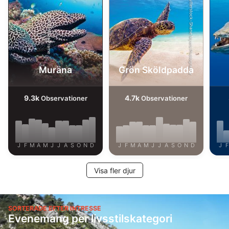
Shutterstock-Shane Myers Photography
Alamy-WaterFrame
Muräna
Grön Sköldpadda
9.3k
4.7k
Observationer
Observationer
J
F
M
A
M
J
J
A
S
O
N
D
J
F
M
A
M
J
J
A
S
O
N
D
J
F
Visa fler djur
SORTERADE EFTER INTRESSE
Evenemang per livsstilskategori