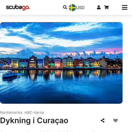
USD
© iStock/zstockphotos
Nordamerika
ABC-öarna
Dykning i Curaçao