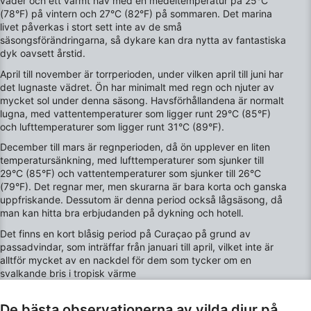
väder och ett varmt hav med en medeltemperatur på 25°C
(78°F) på vintern och 27°C (82°F) på sommaren. Det marina
Funktionell
livet påverkas i stort sett inte av de små
säsongsförändringarna, så dykare kan dra nytta av fantastiska
dyk oavsett årstid.
Reklam / marknadsföring
April till november är torrperioden, under vilken april till juni har
det lugnaste vädret. Ön har minimalt med regn och njuter av
mycket sol under denna säsong. Havsförhållandena är normalt
lugna, med vattentemperaturer som ligger runt 29°C (85°F)
och lufttemperaturer som ligger runt 31°C (89°F).
December till mars är regnperioden, då ön upplever en liten
temperatursänkning, med lufttemperaturer som sjunker till
29°C (85°F) och vattentemperaturer som sjunker till 26°C
(79°F). Det regnar mer, men skurarna är bara korta och ganska
uppfriskande. Dessutom är denna period också lågsäsong, då
man kan hitta bra erbjudanden på dykning och hotell.
Det finns en kort blåsig period på Curaçao på grund av
passadvindar, som inträffar från januari till april, vilket inte är
alltför mycket av en nackdel för dem som tycker om en
svalkande bris i tropisk värme
De bästa observationerna av vilda djur på