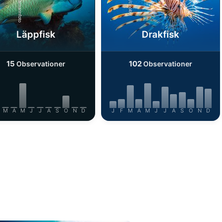
iStock/ultramarinfoto
iStock/cinoby
Läppfisk
Drakfisk
15
102
Observationer
Observationer
M
A
M
J
J
A
S
O
N
D
J
F
M
A
M
J
J
A
S
O
N
D