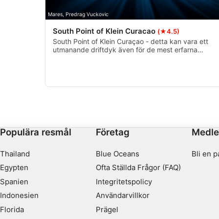
Mares, Predrag Vuckovic
South Point of Klein Curacao
(★4.5)
South Point of Klein Curaçao - detta kan vara ett
utmanande driftdyk även för de mest erfarna
dykarna - var försiktig - var medveten om
strömmens hastighet och riktning. Se dessutom till
att du har stöd uppifrån. Håll utkik efter strömmen
när du närmar dig hörnet av ön.
Populära resmål
Företag
Medl
Thailand
Blue Oceans
Bli en p
Egypten
Ofta Ställda Frågor (FAQ)
Spanien
Integritetspolicy
Indonesien
Användarvillkor
Florida
Prägel