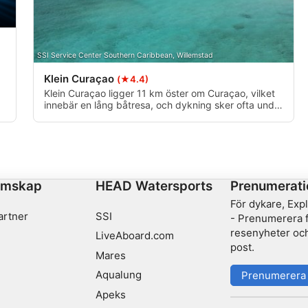
SSI Service Center Southern Caribbean, Willemstad
Klein Curaçao
(★4.4)
Klein Curaçao ligger 11 km öster om Curaçao, vilket
innebär en lång båtresa, och dykning sker ofta under
en dagstur eller i kombination med ett dyk vid East
Point. Dykning är möjlig runt hela ön men är oftast
begränsad till de nordöstra och sydvästra delarna på
grund av väderförhållandena.
emskap
HEAD Watersports
Prenumerati
För dykare, Exp
artner
SSI
- Prenumerera fö
resenyheter och
LiveAboard.com
post.
Mares
Aqualung
Prenumerera
Apeks