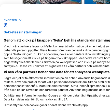
Alamy-WaterFrame
iStock-Global_Pics
Muräna
Ba
svenska
91
63
Observationer
Obs
Sekretessinställningar
Genom att klicka på knappen "Neka" behålls standardinställninge
Vi och våra partners lagrar och/eller kommer åt information på en enhet, såso
behandla personuppgifter. Vissa leverantörer kan behandla dina personuppgifte
öppna "Inställningar". Du kan acceptera, neka eller hantera dina inställningar
J
F
M
A
M
J
J
A
S
O
N
D
J
F
M
A
M
som helst genom att klicka på fingeravtrycksknappen i det nedre vänstra hörne
fingeravtrycket eller länken i sidfoten på webbplatsen och klicka på menyalter
samtycke. Dessa val kommer att signaleras till våra partners och kommer int
Vi och våra partners behandlar data för att analysera webbplatse
Lagra och/eller få åtkomst till information på en enhet. Använda begränsade da
reklam. Använda profiler för att välja personanpassad reklam. Skapa profiler fö
personanpassat innehåll. Mäta reklamprestanda. Mäta innehållsprestanda. För
från olika källor. Utveckla och förbättra tjänster. Använda begränsade data för 
Du hittar mer information om hur Google använder data här: https://business.s
Dykcenter som serverar denna dykpla
Data kan delas utanför EU och skickas till USA.
Ditt samtycke och cookie gäller endast denna webbplats/app.