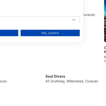
s
Central Dive Curacao
0CW Willemstad,
Veldweg 3, 0000 Julianadorp, Curacao
Nej, justera
C
P
K
C
Soul Divers
acao
45 Druifweg, Willemstad, Curacao
från olika källor