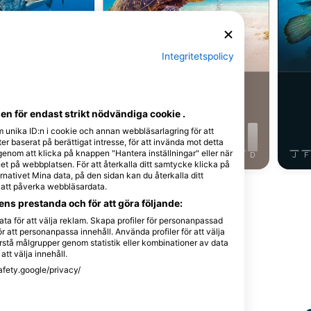
Shutterstock-Shane Myers Photography
rracuda
Grön Sköldpadda
Integritetspolicy
29
ervationer
Observationer
n för endast strikt nödvändiga cookie .
m unika ID:n i cookie och annan webbläsarlagring för att
r baserat på berättigat intresse, för att invända mot detta
 genom att klicka på knappen "Hantera inställningar" eller när
J
J
A
S
O
N
D
J
F
M
A
M
J
J
A
S
O
N
D
J
F
t på webbplatsen. För att återkalla ditt samtycke klicka på
nativet Mina data, på den sidan kan du återkalla ditt
e att påverka webbläsardata.
Visa fler djur
ns prestanda och för att göra följande:
ta för att välja reklam. Skapa profiler för personanpassad
r att personanpassa innehåll. Använda profiler för att välja
stå målgrupper genom statistik eller kombinationer av data
att välja innehåll.
afety.google/privacy/
ts