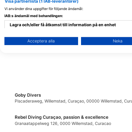
Visa partnerlista (1 IAB-leverantörer)
Vi använder dina uppgifter för följande ändamål:
Dive Center van de Ven
Relaxed Guided Dive
IAB:s ändamål med behandlingen:
Caracasbaaiweg 360, 0000AA
Martha Koosje 10, 000
Willemstad, Curacao
Curacao
Lagra och/eller få åtkomst till information på en enhet
Använda begränsade data för att välja reklam
Acceptera alla
Neka
Skapa profiler för personaliserad reklam
Använda profiler för att välja personaliserad reklam
Skapa profiler för att personaliserad innehåll
Använda profiler för att välja personaliserad innehåll
Goby Divers
Mäta reklamprestanda
Piscaderaweg, Willemstad, Curaçao, 00000 Willemstad, Cur
Mäta innehållsprestanda
Rebel Diving Curaçao, passion & excellence
Förstå målgrupper genom statistik eller kombinationer av data 
Granaatappelweg 126, 0000 Willemstad, Curacao