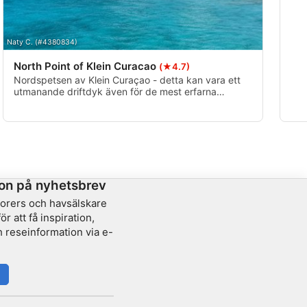
Naty C. (#4380834)
North Point of Klein Curacao
(★4.7)
Nordspetsen av Klein Curaçao - detta kan vara ett
utmanande driftdyk även för de mest erfarna
dykarna - var försiktig - var medveten om
strömmens hastighet och riktning. Se dessutom till
att du har stöd uppifrån. Håll utkik efter strömmen
när du närmar dig hörnet.
on på nyhetsbrev
lorers och havsälskare
r att få inspiration,
 reseinformation via e-