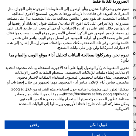
الضرورية للغاية فقط.
نقوم نحن وشركاؤنا بتخزين و/أو الوصول إلى المعلومات الموجودة على الجهاز، مثل
Blue Oceans
المعرفات الفريدة في cookie الارتباط ووحدات تخزين المتصفح الأخرى لمعالجة
الأسئلة الشائعة
البيانات الشخصية. قد يقوم بعض البائعين بمعالجة بياناتك الشخصية بناءً على مصلحة
مشروعة، وللاعتراض على ذلك افتح "الإعدادات". يمكنك قبول إعداداتك أو رفضها أو
سياسة الخصوصية
إدارتها من خلال النقر على زر "إدارة الإعدادات" أو في أي وقت عن طريق النقر على
شروط الاستخدام
زر بصمة الإصبع الموجود في الركن السفلي الأيسر من موقع الويب. لسحب موافقتك،
انقر على بصمة الإصبع أو الرابط الموجود في أسفل موقع الويب وانقر على عنصر
بصمة
قائمة بياناتي، وفي تلك الصفحة يمكنك سحب موافقتك. سيتم إرسال إشارة إلى هذه
الاختيارات لشركائنا ولن تؤثر على بيانات التصفح.
عضويه
نقوم نحن وشركاؤنا بمعالجة البيانات لتحليل أداء موقع الويب والقيام بما
يلي:
كن شريكا
تخزين المعلومات و/أو الوصول إليها على أحد الأجهزة. استخدام بيانات محدودة لتحديد
الإعلانات. إنشاء ملفات للإعلانات المخصصة. استخدام الملفات لاختيار الإعلانات
HEAD Watersports
المخصصة. إنشاء ملفات لتخصيص المحتوى. استخدام الملفات لاختيار محتوى
مخصص. قياس أداء الإعلان. قياس أداء المحتوى. فهم الجمهور من خلال إحصاءات أو
يمكنك العثور على معلومات إضافية حول استخدام هذه الشركة من خلال Google:
SSI
https://business.safety.google/privacy/مجموعات من البيانات من مصادر
LiveAboard.com
مختلفة. تطوير الخدمات وتحسينها. استخدام بيانات محدودة لتحديد المحتوى.
يمكن مشاركة البيانات خارج الاتحاد الأوروبي وإرسالها إلى الولايات المتحدة
Mares
الأمريكية.
Aqualung
تنطبق موافقتك وسياسة cookie فقط على هذا الموقع/التطبيق.
Apeks
عرض قائمة الشركاء (1 موردي IAB)
قبول الكل
رفض
rEvo
نحن نستخدم بياناتك للأغراض التالية:
لا ، تعديل