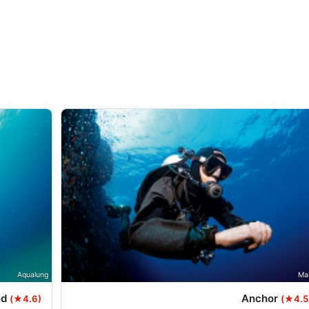
Aqualung
Ma
nd
Anchor
(★4.6)
(★4.5