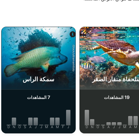
iStock/ultramarinfoto
لحفاة منقار الصقر
سمكة الراس
7
19
المشاهدات
المشاهدات
D
N
O
S
A
J
J
M
A
M
F
J
D
N
O
S
A
J
J
M
A
M