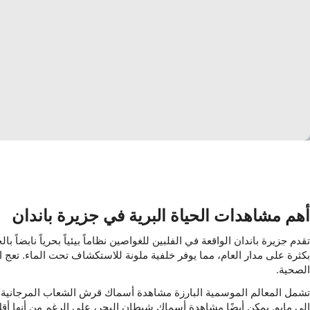
استخدا
فهم الجمهور من خلال إحصاءات أو مجموعا
استخد
ميزات IAB الخاصة:
استخدا
أهم مشاهدات الحياة البرية في جزيرة باندان
تحديد الأجهزة بن
تقدم جزيرة باندان الواقعة في الفلبين للغواصين نظاماً بيئياً بحرياً ناب
أغراض المعالجة غير المتعلقة بـ IAB:
بكثرة على مدار العام، مما يوفر خلفية ملونة للاستكشاف تحت الماء. تعج الش
الصحية.
تشمل المعالم الموسمية البارزة مشاهدة أسماك قرش الشعاب المرجانية ذا
إلى مايو. يمكن أيضًا مشاهدة أسماك شيطان البحر، على الرغم من أنها أق