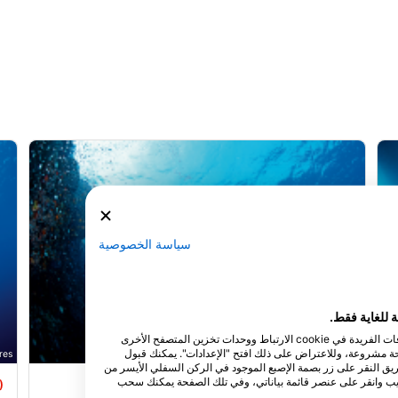
سياسة الخصوصية
نقوم نحن وشركاؤنا بتخزين و/أو الوصول إلى المعلومات الموجودة على الجهاز، مثل المعرفات الفريدة في cookie الارتباط ووحدات تخزين المتصفح الأخرى
لحة مشروعة، وللاعتراض على ذلك افتح "الإعدادات". يمكنك قبول
res
Mares
طريق النقر على زر بصمة الإصبع الموجود في الركن السفلي الأيسر من
ويب وانقر على عنصر قائمة بياناتي، وفي تلك الصفحة يمكنك سحب
House Reef
)
(★4.4)