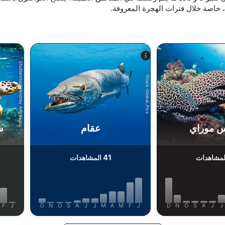
 خاصة خلال فترات الهجرة المعروفة.
الوظائف
الإعلان
Shutterstock-Andrey Armyagov
iStock-Global_Pics
س موراي
عقام
س
41
مشاهدات
المشاهدات
F
J
D
N
O
S
A
J
J
M
A
M
F
J
D
N
O
S
A
J
J