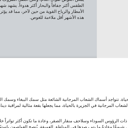
الطقس أكثر جفافاً والبحار أكثر هدوءاً. يشهد شه
م الملفات لاختيار محتوى مخصص
الأمطار والرياح القوية من حين لآخر، مما قد يؤثر 
هذه الأشهر أقل ملاءمة للغوص.
قياس أداء الإعلان
قياس أداء المحتوى
ت من البيانات من مصادر مختلفة
تطوير الخدمات وتحسينها
ام بيانات محدودة لتحديد المحتوى
م بيانات الموقع الجغرافي الدقيقة
اءً على المعلومات المطلوبة فعلياً.
ضاً بالحياة. تتواجد أسماك الشعاب المرجانية الشائعة مثل سمك الببغاء وسم
عاب المرجانية في الجزيرة بالحياة، مما يجعلها بقعة مثالية لمراقبة دينام
ضروري
ت الرؤوس السوداء وسلاحف منقار الصقر، وعادة ما تكون أكثر تواتراً خ
الأداء
ل شيوعًا وعادةً ما يتم رصدها في المناطق العميقة. يُنصح الغواصون باس