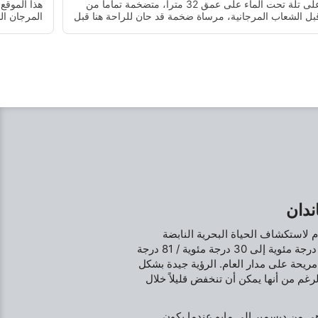
على تلة تحت الماء على عمق 32 مترا، متضخمة تماما من
هذا الموقع
بل الشعاب المرجانية، مرساة ضخمة قد حان للراحة هنا قبل
المرجان ال
50 عاما على الأقل. خلال الوقت المناسب من الشهر ، يمكن
نبتون إلى 
ن تكون التيارات قوية للغاية.
الموقع.
ندان
م لاستكشاف الحياة البحرية النابضة
بالحياة. تتراوح درجات حرارة المياه عادةً من 27 درجة مئوية إلى 30 درجة مئوية / 81 درجة
 ظروفًا مريحة على مدار العام. الرؤية جيدة بشكل
لى 20 مترًا/66 قدمًا، على الرغم من أنها يمكن أن تنخفض قليلاً خلال
 من ديسمبر إلى مايو عندما يكون