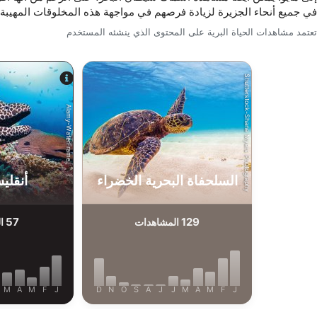
في جميع أنحاء الجزيرة لزيادة فرصهم في مواجهة هذه المخلوقات المهيبة،
تعتمد مشاهدات الحياة البرية على المحتوى الذي ينشئه المستخدم
Shutterstock-Shane Myers Photography
Alamy-WaterFrame
السلحفاة البحرية الخضراء
أنقلي
57
129
المشاهدات
ال
M
A
M
F
J
D
N
O
S
A
J
J
M
A
M
F
J