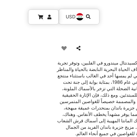
USD
كسيدنتال ميندورو في الفلبين، وتوفر تجربة
لحياة البحرية النابضة بالحياة والمناظر
تي لم يمسها أحد في الغالب باستثناء منتجع
جذاب ومركز غوص أسسه مغامر فرنسي جريء في عام 1986، بمثابة بوابة إلى جنة تحت
ة الضحلة التي تزخر بالأسماك الملونة،
مبتدئين. ومع ذلك، فإن الإثارة الحقيقية
ة، والمصممة خصيصاً للغواصين المتمرسين
ن جزيرة باندان بمنحدرات عميقة مبهجة،
مما يوفر مشهداً يخطف الأنفاس. وهناك،
ك المانتا المهيبة إلى أسماك قرش الشعاب
 مزيج جزيرة باندان الفريد من الجمال
 للغواصين في جميع أنحاء العالم.