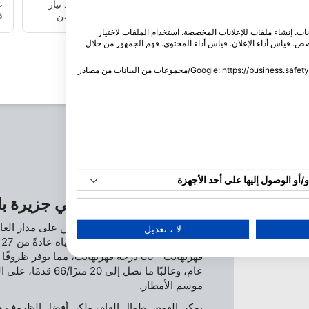
ن
مثالية للمبتدئين، والدورات، أو الغوص الاحماء. لا يوجد تيار
على الإطلاق. ومع ذلك، يمكن رؤية مجموعة واسعة من
ق
الأسماك المرجانية. يتكون "وكر سمك الأسد" القريب من
انات. إنشاء ملفات للإعلانات المخصصة. استخدام الملفات لاختيار
مجموعة من الشعاب المرجانية والصخور ، ومخبأ للعديد من
أ
. قياس أداء الإعلان. قياس أداء المحتوى. فهم الجمهور من خلال
أسماك الأسد ، والجمبري الأنظف ، وأسماك الجراح. في
بعض الأحيان ورقة وأسماك شبح الأنابيب.
يمكنك العثور على معلومات إضافية حول استخدام هذه الشركة من خلال Google: https://business.safety.google/privacy/مجموعات من البيانات من مصادر
أو الوصول إليها على أحد الأجهزة
أفضل أشهر الغوص في جزيرة با
م بيانات محدودة لتحديد الإعلانات
توفر جزيرة باندان فرصاً للغواصين على مدار العا
لا ، تعديل
إنشاء ملفات للإعلانات المخصصة
فهرنهايت - 86 درجة فهرنهايت، مما يوفر
ملفات لاختيار الإعلانات المخصصة
عام، وغالبًا ما تصل إ
موسم الأمطار.
إنشاء ملفات لتخصيص المحتوى
يمكن الغوص طوال العام، ولكن أفضل الظروف هي