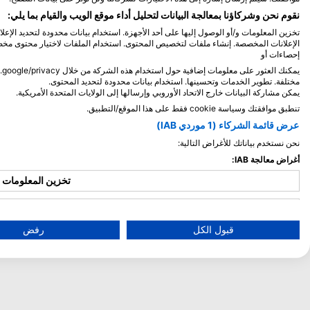
يتكون موقع الغوص هذا على جانب SW من جزيرة باندان م
منحدر حاد مع صخور كبيرة والأخاز الكبيرة العرضية التي توفر
نقوم نحن وشركاؤنا بمعالجة البيانات لتحليل أداء موقع الويب والقيام بما يلي:
المأوى لمجموعة واسعة من أسماك الشعاب المرجانية
تخزين المعلومات و/أو الوصول إليها على أحد الأجهزة. استخدام بيانات محدودة لتحديد الإعل
وتجذب الحيوانات المفترسة مثل الماكريل وtrevallys. هناك
الإعلانات المخصصة. إنشاء ملفات لتخصيص المحتوى. استخدام الملفات لاختيار محتوى مخصص
اختلاف من الشعاب المرجانية المختلفة ومراوح البحر الكبيرة
إحصاءات أو
يصل قطرها إلى 2 متر يمكن العثور عليها.
مختلفة. تطوير الخدمات وتحسينها. استخدام بيانات محدودة لتحديد المحتوى.
يمكن مشاركة البيانات خارج الاتحاد الأوروبي وإرسالها إلى الولايات المتحدة الأمريكية.
تنطبق موافقتك وسياسة cookie فقط على هذا الموقع/التطبيق.
عرض قائمة الشركاء (1 موردي IAB)
نحن نستخدم بياناتك للأغراض التالية:
أغراض معالجة IAB:
تخزين المعلومات و/
استخدا
قبول الكل
رفض
استخدام ال