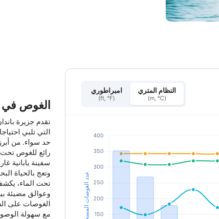
النظام المتري
امبراطوري
(ft, °F)
(m, °C)
الغوص في ج
تقدم جزيرة باندا
التي تلبي احتياج
حد سواء. من أبرز
رائع للغوص تحت 
سفينة يابانية غار
وتعج بالحياة البح
تحت الماء، يكشف 
وعوالق مضيئة بيو
الغوصات على الش
مع سهولة الوصول 