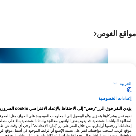
مواقع الغوص
العربية
إعدادات الخصوصية
يؤدي النقر فوق الزر "رفض" إلى الاحتفاظ بالإعداد الافتراضي cookie الضرورية للغاية فقط.
لمعالجة البيانات الشخصية. قد يقوم بعض البائعين بمعالجة بياناتك الشخصية بناءً على مص
Aqualung
إعداداتك أو رفضها أو إدارتها من خلال النقر على زر "إدارة الإعدادات" أو في أي وقت عن 
موقع الويب. لسحب موافقتك، انقر على بصمة الإصبع أو الرابط الموجود في أسفل موقع ال
Corner
(★4.6)
موافقتك. سيتم إرسال إشارة إلى هذه الاختيارات لشركائنا ولن تؤثر على بيانات التصفح.