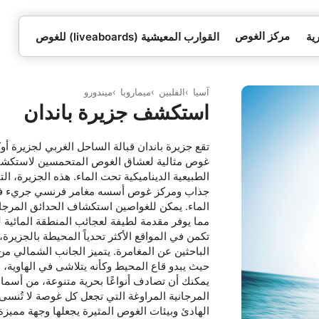
مركز الغوص
ية
القوارب المعيشية (liveaboards) للغوص
آسيا
الفلبين
ميماروبا
ميندورو
استكشف جزيرة باندان
تقع جزيرة باندان قبالة الساحل الغربي لجزيرة أو
غوص مثالية لعشاق الغوص المتحمسين لاستكشاف ا
الطبيعية الديناميكية تحت الماء. هذه الجزيرة، ال
الماء. يمكن للغواصين استكشاف الحدائق المرجاني
مما يوفر مقدمة لطيفة لعجائب المنطقة المائية لل
تكمن في المواقع الأكثر تحدياً المحيطة بالجزير
الباحثين عن المغامرة. يتميز الجانب الشمالي م
حيث يبدو قاع المحيط وكأنه يتلاشى في الهاوية، 
يمكنك أن تصادف أنواعًا بحرية متنوعة، من أسما
المرجانية المراوغة التي تجعل كل غوصة لا تُنسى.
الهادئ وبيئات الغوص المثيرة يجعلها وجهة مميزة