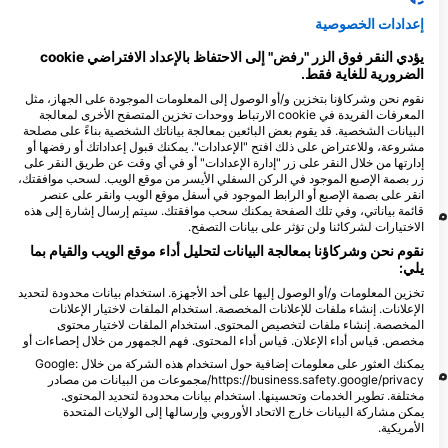
إعدادات الخصوصية
4
المشاهدات
يؤدي النقر فوق الزر "رفض" إلى الاحتفاظ بالإعداد الافتراضي cookie
الضرورية للغاية فقط.
نقوم نحن وشركاؤنا بتخزين و/أو الوصول إلى المعلومات الموجودة على الجهاز، مثل
المعرفات الفريدة في cookie الارتباط ووحدات تخزين المتصفح الأخرى لمعالجة
البيانات الشخصية. قد يقوم بعض البائعين بمعالجة بياناتك الشخصية بناءً على مصلحة
D
N
O
S
A
J
J
M
A
M
F
J
مشروعة، وللاعتراض على ذلك افتح "الإعدادات". يمكنك قبول إعداداتك أو رفضها أو
إدارتها من خلال النقر على زر "إدارة الإعدادات" أو في أي وقت عن طريق النقر على
زر بصمة الإصبع الموجود في الركن السفلي الأيسر من موقع الويب. لسحب موافقتك،
انقر على بصمة الإصبع أو الرابط الموجود في أسفل موقع الويب وانقر على عنصر
مراكز الغوص التي تلبي موقع الغوص هذا
قائمة بياناتي، وفي تلك الصفحة يمكنك سحب موافقتك. سيتم إرسال إشارة إلى هذه
الاختيارات لشركائنا ولن تؤثر على بيانات التصفح.
نقوم نحن وشركاؤنا بمعالجة البيانات لتحليل أداء موقع الويب والقيام بما
يلي:
MANTA
NAUTICA SAFARI
TORUNSKA 5, 30-056 KRAKOW,
Ribarska 100, 21485 Komiza, كرواتيا
تخزين المعلومات و/أو الوصول إليها على أحد الأجهزة. استخدام بيانات محدودة لتحديد
بولندا
الإعلانات. إنشاء ملفات للإعلانات المخصصة. استخدام الملفات لاختيار الإعلانات
المخصصة. إنشاء ملفات لتخصيص المحتوى. استخدام الملفات لاختيار محتوى
مخصص. قياس أداء الإعلان. قياس أداء المحتوى. فهم الجمهور من خلال إحصاءات أو
يمكنك العثور على معلومات إضافية حول استخدام هذه الشركة من خلال Google:
مواقع الغوص القريبة
https://business.safety.google/privacy/مجموعات من البيانات من مصادر
مختلفة. تطوير الخدمات وتحسينها. استخدام بيانات محدودة لتحديد المحتوى.
يمكن مشاركة البيانات خارج الاتحاد الأوروبي وإرسالها إلى الولايات المتحدة
الأمريكية.