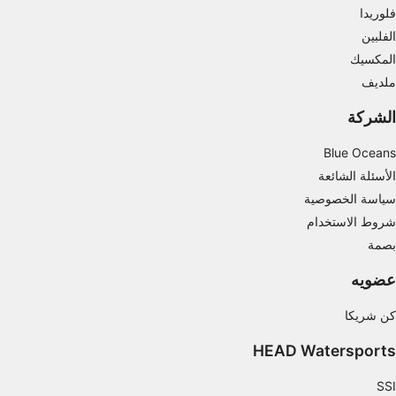
البيانات من مصادر مختلفة
فلوريدا
الفلبين
تطوير الخدمات وتحسينها
المكسيك
استخدام بيانات محدودة لتحديد المحتوى
ملديف
ميزات IAB الخاصة:
الشركة
استخدام بيانات الموقع الجغرافي الدقيقة
Blue Oceans
تحديد الأجهزة بناءً على المعلومات المطلوبة فعلياً.
الأسئلة الشائعة
سياسة الخصوصية
أغراض المعالجة غير المتعلقة بـ IAB:
شروط الاستخدام
ضروري
بصمة
الأداء
عضويه
الوظائف
كن شريكا
الإعلان
HEAD Watersports
SSI