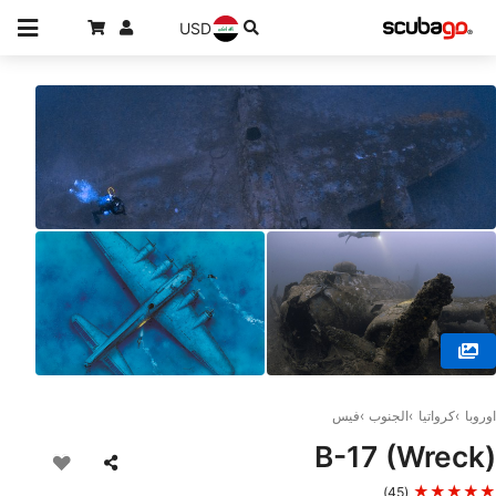
USD
© MANTA, 21485 Komiza
اوروبا
كرواتيا
الجنوب
فيس
B-17 (Wreck)
★★★★★
(45)