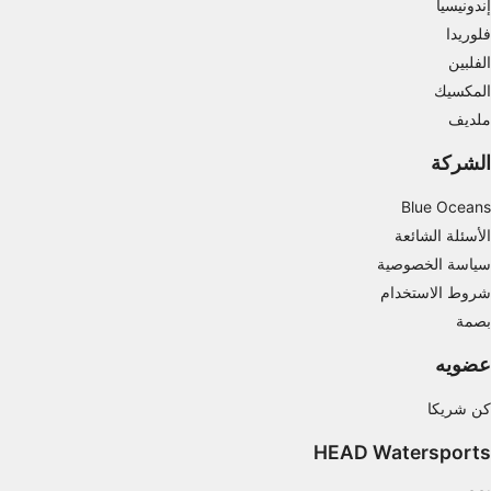
إندونيسيا
البيانات من مصادر مختلفة
فلوريدا
تطوير الخدمات وتحسينها
الفلبين
المكسيك
استخدام بيانات محدودة لتحديد المحتوى
ملديف
ميزات IAB الخاصة:
الشركة
استخدام بيانات الموقع الجغرافي الدقيقة
Blue Oceans
تحديد الأجهزة بناءً على المعلومات المطلوبة فعلياً.
الأسئلة الشائعة
أغراض المعالجة غير المتعلقة بـ IAB:
سياسة الخصوصية
ضروري
شروط الاستخدام
بصمة
الأداء
عضويه
الوظائف
كن شريكا
الإعلان
HEAD Watersports