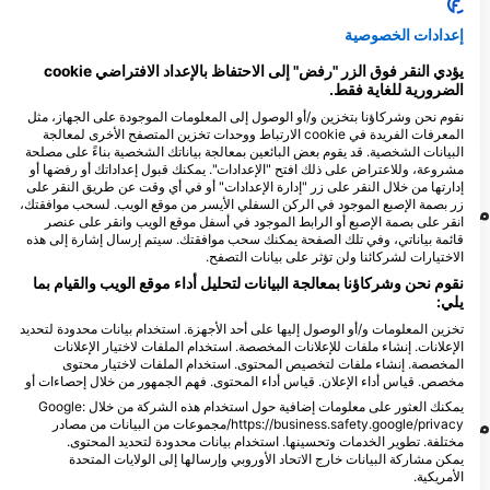
18
112
المشاهدات
المشاهدات
إعدادات الخصوصية
يؤدي النقر فوق الزر "رفض" إلى الاحتفاظ بالإعداد الافتراضي cookie
الضرورية للغاية فقط.
نقوم نحن وشركاؤنا بتخزين و/أو الوصول إلى المعلومات الموجودة على الجهاز، مثل
المعرفات الفريدة في cookie الارتباط ووحدات تخزين المتصفح الأخرى لمعالجة
F
J
D
N
O
S
A
J
J
M
A
M
F
J
D
N
O
S
A
J
J
M
A
M
F
J
البيانات الشخصية. قد يقوم بعض البائعين بمعالجة بياناتك الشخصية بناءً على مصلحة
مشروعة، وللاعتراض على ذلك افتح "الإعدادات". يمكنك قبول إعداداتك أو رفضها أو
إدارتها من خلال النقر على زر "إدارة الإعدادات" أو في أي وقت عن طريق النقر على
زر بصمة الإصبع الموجود في الركن السفلي الأيسر من موقع الويب. لسحب موافقتك،
مراكز الغوص التي تلبي موقع الغوص هذا
انقر على بصمة الإصبع أو الرابط الموجود في أسفل موقع الويب وانقر على عنصر
قائمة بياناتي، وفي تلك الصفحة يمكنك سحب موافقتك. سيتم إرسال إشارة إلى هذه
الاختيارات لشركائنا ولن تؤثر على بيانات التصفح.
Arrecifal Dive Center
نقوم نحن وشركاؤنا بمعالجة البيانات لتحليل أداء موقع الويب والقيام بما
Calle La Orchilla 30, 38917 La
MERIDIANO CERO,
يلي:
Restinga, IC - إسبانيا
MERIDIANO -0-
تخزين المعلومات و/أو الوصول إليها على أحد الأجهزة. استخدام بيانات محدودة لتحديد
19 Calle de la Orchilla, 38917 La
الإعلانات. إنشاء ملفات للإعلانات المخصصة. استخدام الملفات لاختيار الإعلانات
Restinga, IC - إسبانيا
المخصصة. إنشاء ملفات لتخصيص المحتوى. استخدام الملفات لاختيار محتوى
مخصص. قياس أداء الإعلان. قياس أداء المحتوى. فهم الجمهور من خلال إحصاءات أو
يمكنك العثور على معلومات إضافية حول استخدام هذه الشركة من خلال Google:
مواقع الغوص القريبة
https://business.safety.google/privacy/مجموعات من البيانات من مصادر
مختلفة. تطوير الخدمات وتحسينها. استخدام بيانات محدودة لتحديد المحتوى.
يمكن مشاركة البيانات خارج الاتحاد الأوروبي وإرسالها إلى الولايات المتحدة
الأمريكية.