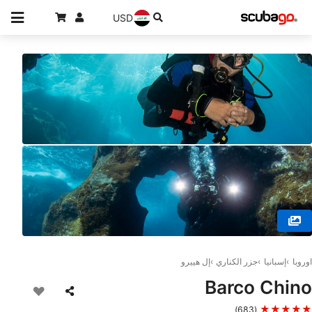
USD
© Extra Divers El Hierro, 38917 El Pinar de El Hierro
اوروبا
إسبانيا
جزر الكناري
إل هييرو
Barco Chino
★★★★★
(683)