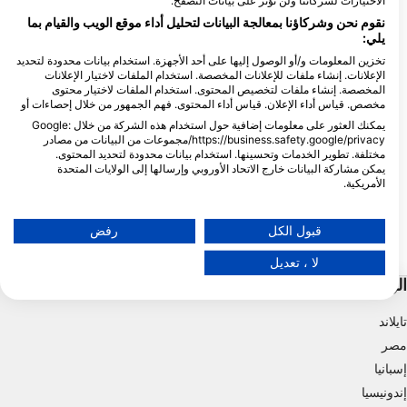
الاختيارات لشركائنا ولن تؤثر على بيانات التصفح.
نقوم نحن وشركاؤنا بمعالجة البيانات لتحليل أداء موقع الويب والقيام بما
يلي:
تخزين المعلومات و/أو الوصول إليها على أحد الأجهزة. استخدام بيانات محدودة لتحديد
الإعلانات. إنشاء ملفات للإعلانات المخصصة. استخدام الملفات لاختيار الإعلانات
المخصصة. إنشاء ملفات لتخصيص المحتوى. استخدام الملفات لاختيار محتوى
مخصص. قياس أداء الإعلان. قياس أداء المحتوى. فهم الجمهور من خلال إحصاءات أو
يمكنك العثور على معلومات إضافية حول استخدام هذه الشركة من خلال Google:
re, 0000CN Kralendijk Bonaire
Scuba School Bonaire, 0000CN Kralendijk Bonaire
https://business.safety.google/privacy/مجموعات من البيانات من مصادر
مختلفة. تطوير الخدمات وتحسينها. استخدام بيانات محدودة لتحديد المحتوى.
ed Slave (60)
Willemstoren Lighthouse
(★4.4)
(★4.4)
يمكن مشاركة البيانات خارج الاتحاد الأوروبي وإرسالها إلى الولايات المتحدة
سميت على اسم المنارة هنا؛ ويليمستورن. وهي
يقع موقع الغوص هذا بالقرب
الأمريكية.
واحدة من مواقع الغوص في أقصى الجنوب في
الأحمر. وهو موقع به شعاب م
بونير وشعاب مرجانية جميلة ولكن التيار يمكن
الانحدار ومناسب للغواصين 
تنطبق موافقتك وسياسة cookie فقط على هذا الموقع/التطبيق.
أن يكون قوياً.
التيار.
عرض قائمة الشركاء (1 موردي IAB)
قبول الكل
رفض
نحن نستخدم بياناتك للأغراض التالية:
لا ، تعديل
أغراض معالجة IAB:
الوجهات الشعبية
تخزين المعلومات و/أو الوصول إليها على أحد الأجهزة
تايلاند
استخدام بيانات محدودة لتحديد الإعلانات
مصر
إسبانيا
إنشاء ملفات للإعلانات المخصصة
إندونيسيا