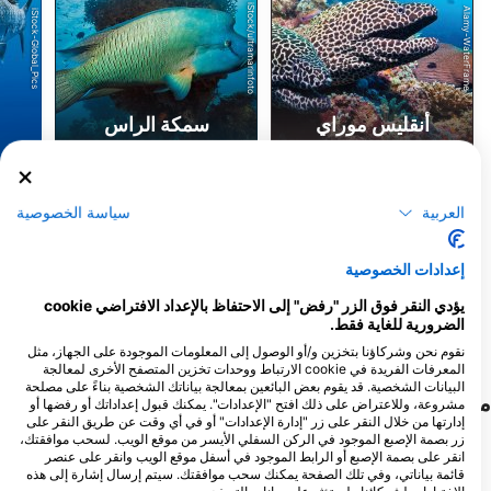
iStock/ultramarinfoto
Alamy-WaterFrame
iStock-Global_Pics
أنقليس موراي
سمكة الراس
13
20
المشاهدات
المشاهدات
العربية
سياسة الخصوصية
إعدادات الخصوصية
F
J
D
N
O
S
A
J
J
M
A
M
F
J
D
N
O
S
A
J
J
M
A
M
F
J
يؤدي النقر فوق الزر "رفض" إلى الاحتفاظ بالإعداد الافتراضي cookie
الضرورية للغاية فقط.
عرض المزيد من الحيوانات
نقوم نحن وشركاؤنا بتخزين و/أو الوصول إلى المعلومات الموجودة على الجهاز، مثل
المعرفات الفريدة في cookie الارتباط ووحدات تخزين المتصفح الأخرى لمعالجة
البيانات الشخصية. قد يقوم بعض البائعين بمعالجة بياناتك الشخصية بناءً على مصلحة
مواقع الغوص القريبة
مشروعة، وللاعتراض على ذلك افتح "الإعدادات". يمكنك قبول إعداداتك أو رفضها أو
إدارتها من خلال النقر على زر "إدارة الإعدادات" أو في أي وقت عن طريق النقر على
زر بصمة الإصبع الموجود في الركن السفلي الأيسر من موقع الويب. لسحب موافقتك،
انقر على بصمة الإصبع أو الرابط الموجود في أسفل موقع الويب وانقر على عنصر
قائمة بياناتي، وفي تلك الصفحة يمكنك سحب موافقتك. سيتم إرسال إشارة إلى هذه