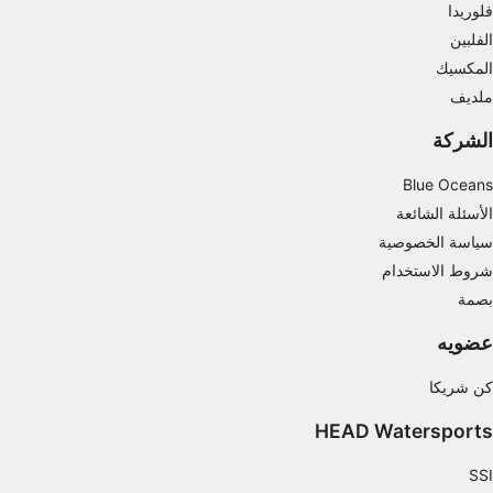
استخدام الملفات لاختيار الإعلانات المخصصة
فلوريدا
الفلبين
إنشاء ملفات لتخصيص المحتوى
المكسيك
استخدام الملفات لاختيار محتوى مخصص
ملديف
الشركة
قياس أداء الإعلان
Blue Oceans
قياس أداء المحتوى
الأسئلة الشائعة
فهم الجمهور من خلال إحصاءات أو مجموعات من
سياسة الخصوصية
البيانات من مصادر مختلفة
شروط الاستخدام
تطوير الخدمات وتحسينها
بصمة
استخدام بيانات محدودة لتحديد المحتوى
عضويه
ميزات IAB الخاصة:
كن شريكا
استخدام بيانات الموقع الجغرافي الدقيقة
HEAD Watersports
تحديد الأجهزة بناءً على المعلومات المطلوبة فعلياً.
SSI
أغراض المعالجة غير المتعلقة بـ IAB: