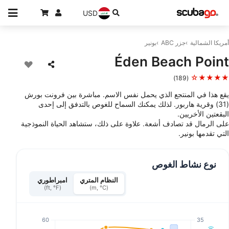
USD
أمريكا الشمالية
جزر ABC
بونير
Éden Beach Point
★★★★☆
(189)
يقع هذا في المنتجع الذي يحمل نفس الاسم. مباشرة بين فرونت بورش
(31) وقرية هاربور. لذلك يمكنك السماح للغوص بالتدفق إلى إحدى
البقعتين الأخريين.
على الرمال قد تصادف أشعة. علاوة على ذلك، ستشاهد الحياة النموذجية
التي تقدمها بونير.
نوع نشاط الغوص
النظام المتري
امبراطوري
(ft, °F)
(m, °C)