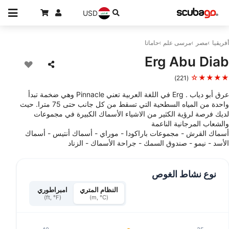
USD
أفريقيا
مصر
مرسى علم
حاماتا
Erg Abu Diab
★★★★☆
(221)
عرق أبو دياب . Erg في اللغة العربية تعني Pinnacle وهي ضخمة تبدأ
واحدة من المياه السطحية التي تسقط من كل جانب حتى 75 مترا. حيث
لديك فرصة لرؤية الكثير من الاشياء الأسماك الكبيرة في مجموعات
والشعاب المرجانية الناعمة
أسماك القرش - مجموعات باراكودا - موراي - أسماك أنتيس - أسماك
الأسد - نيمو - صندوق السمك - جراحة الأسماك - الزناد
نوع نشاط الغوص
النظام المتري
امبراطوري
(ft, °F)
(m, °C)