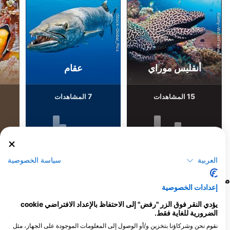
Alamy-WaterFrame
iStock-Global_Pics
Udo Kefrig
أنقليس موراي
عقام
7
15
المشاهدات
المشاهدات
F
J
D
N
O
S
A
J
J
M
A
M
F
J
D
N
O
S
A
J
J
M
A
M
F
J
العربية
سياسة الخصوصية
مراكز الغوص التي تلبي موقع الغوص هذا
إعدادات الخصوصية
يؤدي النقر فوق الزر "رفض" إلى الاحتفاظ بالإعداد الافتراضي cookie
الضرورية للغاية فقط.
نقوم نحن وشركاؤنا بتخزين و/أو الوصول إلى المعلومات الموجودة على الجهاز، مثل