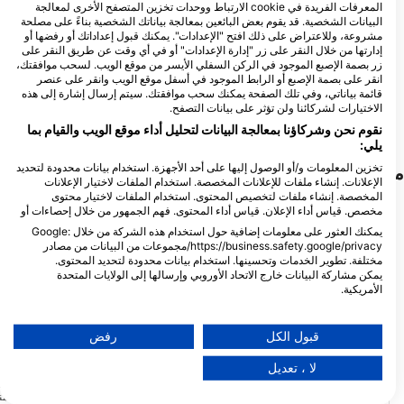
المعرفات الفريدة في cookie الارتباط ووحدات تخزين المتصفح الأخرى لمعالجة
Blue Submarine diving
البيانات الشخصية. قد يقوم بعض البائعين بمعالجة بياناتك الشخصية بناءً على مصلحة
center Happy Life Hotel, Blue
مشروعة، وللاعتراض على ذلك افتح "الإعدادات". يمكنك قبول إعداداتك أو رفضها أو
Submarine diving centers
إدارتها من خلال النقر على زر "إدارة الإعدادات" أو في أي وقت عن طريق النقر على
Happy Life
زر بصمة الإصبع الموجود في الركن السفلي الأيسر من موقع الويب. لسحب موافقتك،
ORCA DIVE CLUB WADI
marsa alam happy life hotel _Kilo 32
انقر على بصمة الإصبع أو الرابط الموجود في أسفل موقع الويب وانقر على عنصر
LAHMY AZUR
South, 0000 Marsa Alam, مصر
قائمة بياناتي، وفي تلك الصفحة يمكنك سحب موافقتك. سيتم إرسال إشارة إلى هذه
Club Wadi Lahmy Azur, 01234
الاختيارات لشركائنا ولن تؤثر على بيانات التصفح.
Hamata, مصر
نقوم نحن وشركاؤنا بمعالجة البيانات لتحليل أداء موقع الويب والقيام بما
يلي:
تخزين المعلومات و/أو الوصول إليها على أحد الأجهزة. استخدام بيانات محدودة لتحديد
مواقع الغوص القريبة
الإعلانات. إنشاء ملفات للإعلانات المخصصة. استخدام الملفات لاختيار الإعلانات
المخصصة. إنشاء ملفات لتخصيص المحتوى. استخدام الملفات لاختيار محتوى
مخصص. قياس أداء الإعلان. قياس أداء المحتوى. فهم الجمهور من خلال إحصاءات أو
يمكنك العثور على معلومات إضافية حول استخدام هذه الشركة من خلال Google:
https://business.safety.google/privacy/مجموعات من البيانات من مصادر
مختلفة. تطوير الخدمات وتحسينها. استخدام بيانات محدودة لتحديد المحتوى.
يمكن مشاركة البيانات خارج الاتحاد الأوروبي وإرسالها إلى الولايات المتحدة
الأمريكية.
تنطبق موافقتك وسياسة cookie فقط على هذا الموقع/التطبيق.
عرض قائمة الشركاء (1 موردي IAB)
قبول الكل
رفض
Mares
Aqualung
نحن نستخدم بياناتك للأغراض التالية:
aya Reef West
Sataya Reef South
لا ، تعديل
(★4.2)
(★4.3)
أغراض معالجة IAB:
الشعب ساتايا هي أشهر شعاب الدلافين في
الموقع: يقع ساطع الشعاب ال
بحر القصب الجنوبي وواحدة من أكبر الشعاب
البحر الأحمر، وتحديداً في
تخزين المعلومات و/أو الوصول إليها على أحد الأجهزة