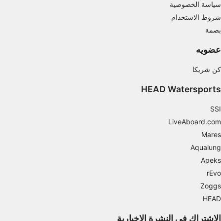
سياسة الخصوصية
ميزات IAB الخاصة:
شروط الاستخدام
استخدام بيانات الموقع الجغرافي الدقيقة
بصمة
تحديد الأجهزة بناءً على المعلومات المطلوبة فعلياً.
عضويه
أغراض المعالجة غير المتعلقة بـ IAB:
كن شريكا
ضروري
HEAD Watersports
الأداء
SSI
الوظائف
LiveAboard.com
الإعلان
Mares
Aqualung
Apeks
rEvo
Zoggs
HEAD
الاشتراك في النشرة الإخبارية