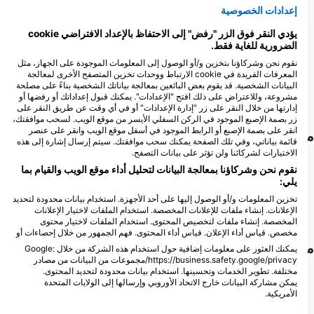
إعدادات الخصوصية
3
المشاهدات
يؤدي النقر فوق الزر "رفض" إلى الاحتفاظ بالإعداد الافتراضي cookie
الضرورية للغاية فقط.
نقوم نحن وشركاؤنا بتخزين و/أو الوصول إلى المعلومات الموجودة على الجهاز، مثل
المعرفات الفريدة في cookie الارتباط ووحدات تخزين المتصفح الأخرى لمعالجة
البيانات الشخصية. قد يقوم بعض البائعين بمعالجة بياناتك الشخصية بناءً على مصلحة
D
N
O
S
A
J
J
M
A
M
F
J
مشروعة، وللاعتراض على ذلك افتح "الإعدادات". يمكنك قبول إعداداتك أو رفضها أو
إدارتها من خلال النقر على زر "إدارة الإعدادات" أو في أي وقت عن طريق النقر على
زر بصمة الإصبع الموجود في الركن السفلي الأيسر من موقع الويب. لسحب موافقتك،
انقر على بصمة الإصبع أو الرابط الموجود في أسفل موقع الويب وانقر على عنصر
مراكز الغوص التي تلبي موقع الغوص هذا
قائمة بياناتي، وفي تلك الصفحة يمكنك سحب موافقتك. سيتم إرسال إشارة إلى هذه
الاختيارات لشركائنا ولن تؤثر على بيانات التصفح.
نقوم نحن وشركاؤنا بمعالجة البيانات لتحليل أداء موقع الويب والقيام بما
Scuba Guam
يلي:
167 Marine Corp Dr, 96910
تخزين المعلومات و/أو الوصول إليها على أحد الأجهزة. استخدام بيانات محدودة لتحديد
Hagatna, غوام
الإعلانات. إنشاء ملفات للإعلانات المخصصة. استخدام الملفات لاختيار الإعلانات
المخصصة. إنشاء ملفات لتخصيص المحتوى. استخدام الملفات لاختيار محتوى
مخصص. قياس أداء الإعلان. قياس أداء المحتوى. فهم الجمهور من خلال إحصاءات أو
مواقع الغوص القريبة
يمكنك العثور على معلومات إضافية حول استخدام هذه الشركة من خلال Google:
https://business.safety.google/privacy/مجموعات من البيانات من مصادر
مختلفة. تطوير الخدمات وتحسينها. استخدام بيانات محدودة لتحديد المحتوى.
يمكن مشاركة البيانات خارج الاتحاد الأوروبي وإرسالها إلى الولايات المتحدة
الأمريكية.
تنطبق موافقتك وسياسة cookie فقط على هذا الموقع/التطبيق.