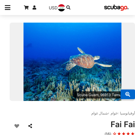
USD
© Scuba Guam, 96913 Tamuning
أوقيانوسيا
غوام
شمال غوام
Fai Fai
★★★★☆
(16)