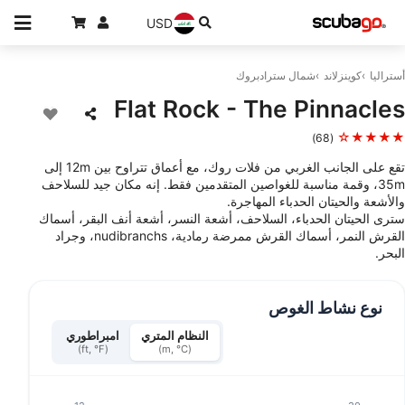
USD
أستراليا
كوينزلاند
شمال سترادبروك
Flat Rock - The Pinnacles
★★★★☆
(68)
تقع على الجانب الغربي من فلات روك، مع أعماق تتراوح بين 12m إلى
35m، وقمة مناسبة للغواصين المتقدمين فقط. إنه مكان جيد للسلاحف
والأشعة والحيتان الحدباء المهاجرة.
سترى الحيتان الحدباء، السلاحف، أشعة النسر، أشعة أنف البقر، أسماك
القرش النمر، أسماك القرش ممرضة رمادية، nudibranchs، وجراد
البحر.
نوع نشاط الغوص
النظام المتري
امبراطوري
(ft, °F)
(m, °C)