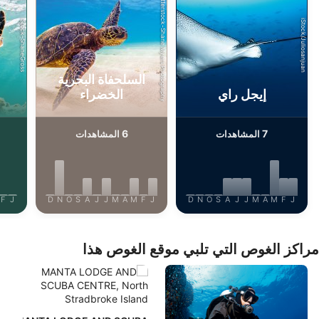
Shutterstock-Shane Myers Photography
iStock/Juliosanjuan
iStock-ShaneGross
السلحفاة البحرية
إيجل راي
الخضراء
6
7
المشاهدات
المشاهدات
F
J
D
N
O
S
A
J
J
M
A
M
F
J
D
N
O
S
A
J
J
M
A
M
F
J
مراكز الغوص التي تلبي موقع الغوص هذا