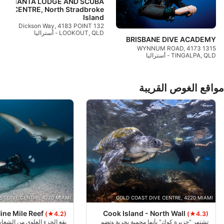
MANTA LODGE AND SCUBA
CENTRE, North Stradbroke
Island
132 Dickson Way, 4183 POINT
LOOKOUT, QLD - أستراليا
BRISBANE DIVE ACADEMY
1315 WYNNUM ROAD, 4173
TINGALPA, QLD - أستراليا
مواقع الغوص القريبة
T DIVE CENTRE, 4220 MIAMI
GOLD COAST DIVE CENTRE, 4220 MIAMI
ine Mile Reef
Cook Island - North Wall
(★4.2)
(★4.3)
تشتهر "جزيرة كوك" بأنها محمية بحرية وتضم
يقع الجزء العلوي من الشعا